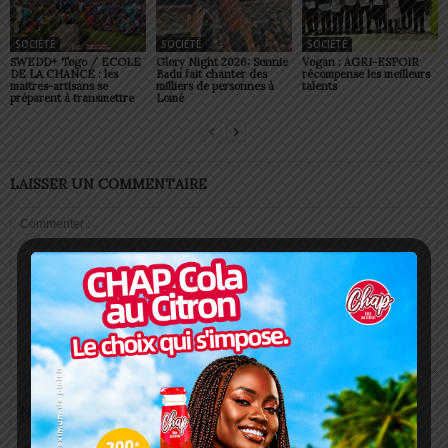
SOCIÉTÉ
SOCIÉTÉ
SOCIÉTÉ
SWEDD+ Togo / ECOLE
Glory Night 2026: Sonnie
Vogan : AGRI-ESPOIR
DE LA CHANCE : les
Badu fait chanter des
récompense les meilleurs
maitres-artisans se
milliers de personnes à
talents
préparent à transmettre
Lomé
LAISSER UN COMMENTAIRE