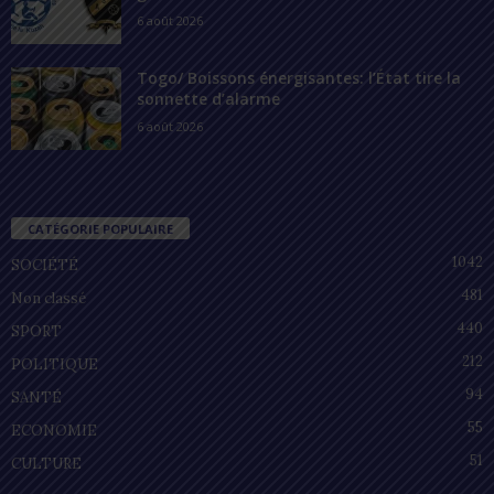
6 août 2026
Togo/ Boissons énergisantes: l’État tire la
sonnette d’alarme
6 août 2026
CATÉGORIE POPULAIRE
1042
SOCIÉTÉ
481
Non classé
440
SPORT
212
POLITIQUE
94
SANTÉ
55
ECONOMIE
51
CULTURE