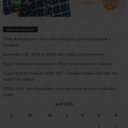
Articles récents
Pilule du lendemain : un recours d’urgence, pas une habitude à
banaliser
Interclubs CAF: ASCK et ASKO face à deux gros morceaux
Togo/ Boissons énergisantes: l’État tire la sonnette d’alarme
Togo/ Rentrée scolaire 2026-2027: consultez la liste officielle des
écoles autorisées
ESSAL 2026 : les admissibles convoqués pour la visite médicale à
Lomé
août 2026
L
M
M
J
V
S
D
1
2