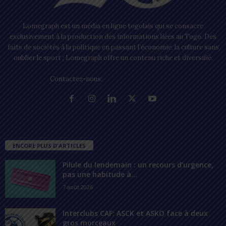
Lomegraph est un média en ligne togolais qui se consacre
exclusivement à la production des informations liées au Togo. Des
faits de sociétés à la politique en passant l’économie, la culture sans
oublier le sport ; Lomegraph offre un contenu riche et diversifié.
Contactez-nous:
contact@lomegraph.tg
ENCORE PLUS D'ARTICLES
Pilule du lendemain : un recours d’urgence,
pas une habitude à...
7 août 2026
Interclubs CAF: ASCK et ASKO face à deux
gros morceaux