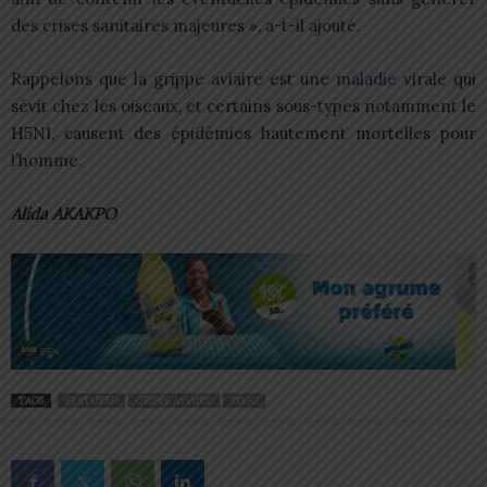
des crises sanitaires majeures », a-t-il ajouté.
Rappelons que la grippe aviaire est une
maladie
virale qui
sévit chez les oiseaux, et certains sous-types notamment le
H5N1, causent des épidémies hautement mortelles pour
l’homme.
Alida AKAKPO
TAGS
FEATURED
GRIPPE AVIAIRE
TOGO