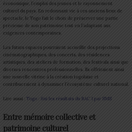
économique, l’emploi des jeunes et le rayonnement
culturel du pays. En redonnant vie à ces anciens lieux de
spectacle, le Togo fait le choix de préserver une partie
précieuse de son patrimoine tout en l’adaptant aux
exigences contemporaines.
Les futurs espaces pourraient accueillir des projections
cinématographiques, des concerts, des résidences
artistiques, des ateliers de formation, des festivals ainsi que
diverses rencontres professionnelles. Ils offriraient ainsi
une nouvelle vitrine à la création togolaise et
contribueraient à dynamiser l’écosystème culturel national.
Lire aussi :
Togo : fini les résultats du BAC I par SMS
Entre mémoire collective et
patrimoine culturel