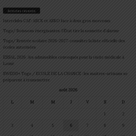
Articles récents
Interclubs CAF: ASCK et ASKO face à deux gros morceaux
Togo/ Boissons énergisantes: l’État tire la sonnette d’alarme
Togo/ Rentrée scolaire 2026-2027: consultez la liste officielle des
écoles autorisées
ESSAL 2026 : les admissibles convoqués pour la visite médicale à
Lomé
SWEDD+ Togo / ECOLE DE LA CHANCE : les maitres-artisans se
préparent à transmettre
août 2026
L
M
M
J
V
S
D
1
2
3
4
5
6
7
8
9