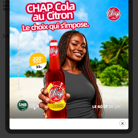
« Le ciel rencontrera la
dimension internationale
Badu débarque au stade
terre, il y aura un réveil »,
avec Onel Mala à Lomé
de Kégué
Sonnie Badu
LAISSER UN COMMENTAIRE