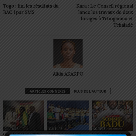
Togo : fini les résultats du
Kara : Le Conseil régional
BAC I par SMS
lance les travaux de deux
forages à Tchogouma et
Tchaladè
Alida AKAKPO
ARTICLES CONNEXES
PLUS DE L'AUTEUR
CULTURE
CULTURE
SOCIÉTÉ
Glory Night Lomé 2026 :
Fiala 2026 prend une
Glory Night 2026: Sonnie