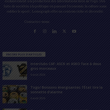
exclusivement à la production des informations liées au Togo. Des
faits de sociétés à la politique en passant l’économie, la culture sans
oublier le sport ; Lomegraph offre un contenu riche et diversifié.
Contactez-nous:
contact@lomegraph.tg
ENCORE PLUS D'ARTICLES
Interclubs CAF: ASCK et ASKO face à deux
gros morceaux
6 août 2026
Togo/ Boissons énergisantes: l’État tire la
sonnette d’alarme
6 août 2026