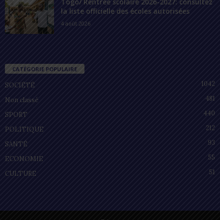
Togo/ Rentrée scolaire 2026-2027: consultez
la liste officielle des écoles autorisées
4 août 2026
CATÉGORIE POPULAIRE
1042
SOCIÉTÉ
481
Non classé
440
SPORT
212
POLITIQUE
93
SANTÉ
55
ECONOMIE
51
CULTURE