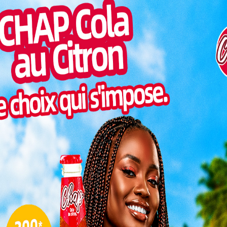
Togo/
liste
ESSAL
visit
SWED
ysage éducatif au Togo. À partir de la session 2026 du
maitr
I), les candidats ne pourront plus consulter leurs
Glory
ar le ministre de l’Éducation nationale, Mama Omorou,
milli
t la diffusion des résultats des examens nationaux.
Vogan
arges supportées par les familles tout en renforçant la
talen
t revus à la hausse dès ce 27 mai
L
le samedi 30 mai 2026 lors d’une visite du ministre
ycée Tokoin et du lycée Agoè-Centre à Lomé. Devant
3
rrection des copies, Mama Omorou a expliqué les
réforme.
10