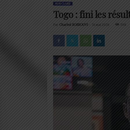
NON CLASSÉ
Togo : fini les rés
Par
Charbel SOSSOUVI
-
31 mai 2026
398