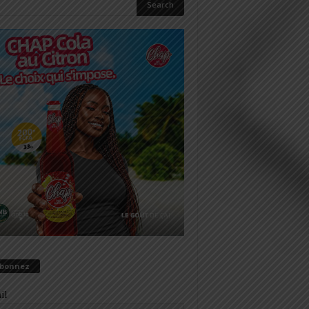
abonnez
il