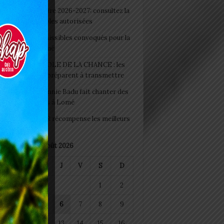
 Rentrée scolaire 2026-2027: consultez la
 officielle des écoles autorisées
 2026 : les admissibles convoqués pour la
e médicale à Lomé
D+ Togo / ECOLE DE LA CHANCE : les
es-artisans se préparent à transmettre
 Night 2026: Sonnie Badu fait chanter des
ers de personnes à Lomé
 : AGRI-ESPOIR récompense les meilleurs
ts
août 2026
M
M
J
V
S
D
1
2
4
5
6
7
8
9
11
12
13
14
15
16