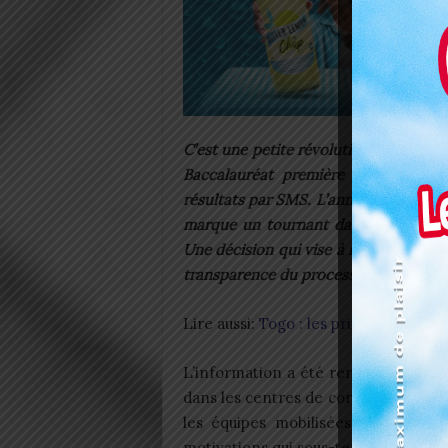
C’est une petite révolution dans le pa
Baccalauréat première partie (BAC 
résultats par SMS. L’annonce, faite p
marque un tournant dans la gestion e
Une décision qui vise à réduire les ch
transparence du processus.
Lire aussi:
Togo : les prix du carburan
L’information a été rendue publique 
dans les centres de correction du l
les équipes mobilisées pour la co
motivations qui sous-tendent cette 