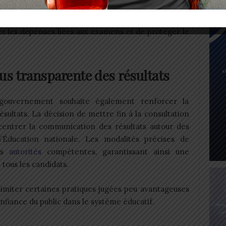
sme profite davantage aux opérateurs de
à leurs parents. La suppression du service s’inscrit
er les dépenses liées aux examens et de protéger le
lus transparente des résultats
e gouvernement souhaite également renforcer la
ésultats. La décision de mettre fin à la consultation
entrer la communication des résultats autour des
l’Éducation nationale. Les modalités précises de
les
autorités
compétentes, garantissant ainsi une
tous les candidats.
limiter certaines pratiques jugées peu avantageuses
onfiance du public dans le système éducatif.