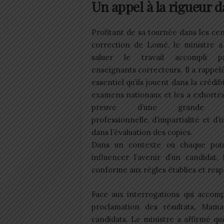
Un appel à la rigueur d
Profitant de sa tournée dans les ce
correction de Lomé, le ministre a
saluer le travail accompli p
enseignants correcteurs. Il a rappelé
essentiel qu’ils jouent dans la crédibi
examens nationaux et les a exhortés
preuve d’une grande ri
professionnelle, d’impartialité et d’i
dans l’évaluation des copies.
Dans un contexte où chaque poi
influencer l’avenir d’un candidat,
conforme aux règles établies et resp
Face aux interrogations qui accom
proclamation des résultats, Ma
candidats. Le ministre a affirmé qu