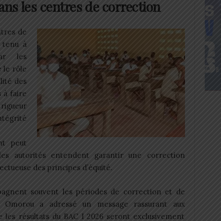
ans les centres de correction
ntres de
 tenu à
ar les
 le rôle
lité des
 à faire
gueur
ntégrité
nt peut
 les autorités entendent garantir une correction
ectueuse des principes d’équité.
pagnent souvent les périodes de correction et de
ma Omorou a adressé un message rassurant aux
e les résultats du BAC I 2026 seront exclusivement