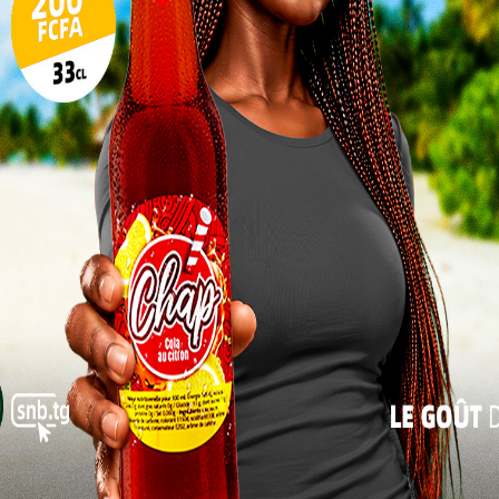
17
er les familles au Togo
24
tation des résultats d’examens par SMS est devenue
31
ide et accessible, elle permettait aux candidats
« Juil
 sur leur téléphone portable.
Mais selon le ministre de l’Éducation
nationale, ce système génère des dépenses
qui auraient pu être évitées. Dans de
nombreuses familles, plusieurs proches
effectuent simultanément la même
opération afin de vérifier le résultat d’un
candidat. Une situation qui entraîne une
multiplication des frais sans apporter une
réelle valeur ajoutée.