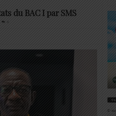
ultats du BAC I par SMS
0
S’
E-ma