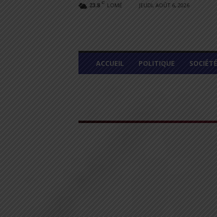
C
LOMÉ
JEUDI, AOÛT 6, 2026
23.8
L
ACCUEIL
POLITIQUE
SOCIÉT
O
M
E
G
R
A
P
H