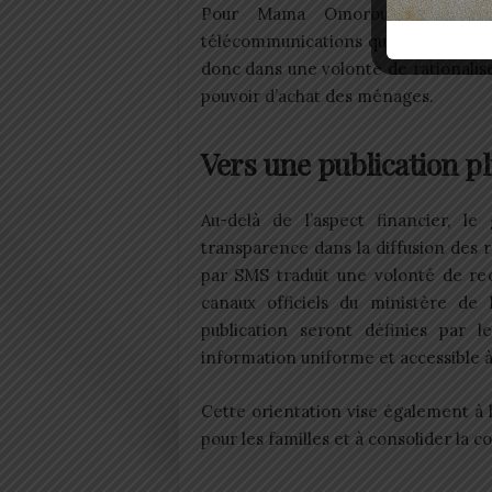
Pour Mama Omorou, ce mécani
télécommunications qu’aux élèves et 
donc dans une volonté de rationalis
pouvoir d’achat des ménages.
Vers une publication p
Au-delà de l’aspect financier, l
transparence dans la diffusion des r
par SMS traduit une volonté de rec
canaux officiels du ministère de 
publication seront définies par 
information uniforme et accessible à 
Cette orientation vise également à 
pour les familles et à consolider la c