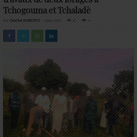
Tchogouma et Tchaladè
Par
Charbel SOSSOUVI
-
1 juin 2026
47
0