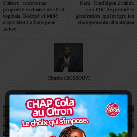
Culture : redevenus
Kara : Doufelgou 2 valide
propriété exclusive de l’État
son PDC de première
togolais, Godopé et Midè
génération qui intègre les
s’apprêtent à faire peau
changements climatiques
neuve
Charbel SOSSOUVI
ARTICLES CONNEXES
PLUS DE L'AUTEUR
Non classé
Non classé
Non classé