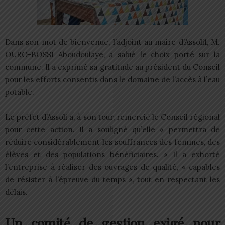
Dans son mot de bienvenue, l’adjoint au maire d’Assoli1, M.
OURO-BOSSI Aboudoulaye, a salué le choix porté sur la
commune. Il a exprimé sa gratitude au président du Conseil
pour les efforts consentis dans le domaine de l’accès à l’eau
potable.
Le préfet d’Assoli a, à son tour, remercié le Conseil régional
pour cette action. Il a souligné qu’elle « permettra de
réduire considérablement les souffrances des femmes, des
élèves et des populations bénéficiaires. » Il a exhorté
l’entreprise à réaliser des ouvrages de qualité, « capables
de résister à l’épreuve du temps », tout en respectant les
délais.
Un comité de gestion exigé pour