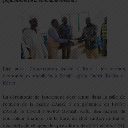
populations de la commune d’Assoli 1.
Lire aussi:
Concertation fiscale à Kara : les acteurs
économiques mobilisés à Défalé après Guérin-Kouka et
Kétao
La cérémonie de lancement s’est tenue dans la salle de
réunion de la mairie d’Assoli 1 en présence du Préfet
d’Assoli, le Lt-Col VIAGBO Mensah Kafui, des maires, du
contrôleur financier de la Kara, du chef canton de Bafilo,
des chefs de villages, des présidents des CVD et des CDQ.