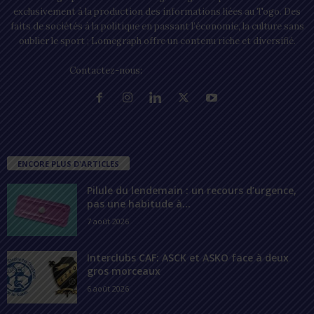
exclusivement à la production des informations liées au Togo. Des
faits de sociétés à la politique en passant l’économie, la culture sans
oublier le sport ; Lomegraph offre un contenu riche et diversifié.
Contactez-nous:
contact@lomegraph.tg
ENCORE PLUS D'ARTICLES
Pilule du lendemain : un recours d’urgence,
pas une habitude à...
7 août 2026
Interclubs CAF: ASCK et ASKO face à deux
gros morceaux
6 août 2026