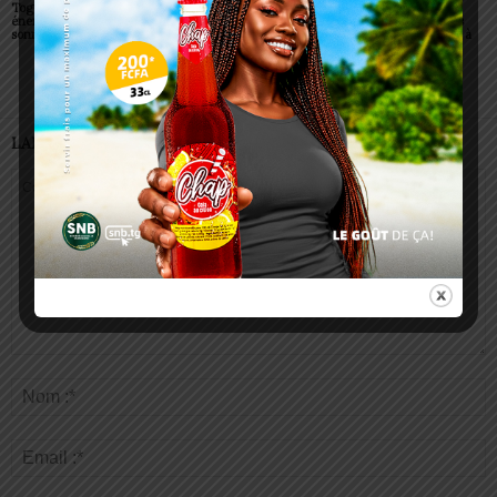
Togo/ Boissons
Togo/ Rentrée scolaire
ESSAL 2026 : les
énergisantes: l’État tire la
2026-2027: consultez la
admissibles convoqués
sonnette d’alarme
liste officielle des écoles
pour la visite médicale à
autorisées
Lomé
LAISSER UN COMMENTAIRE