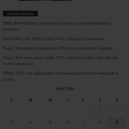
Articles récents
Pilule du lendemain : un recours d’urgence, pas une habitude à
banaliser
Interclubs CAF: ASCK et ASKO face à deux gros morceaux
Togo/ Boissons énergisantes: l’État tire la sonnette d’alarme
Togo/ Rentrée scolaire 2026-2027: consultez la liste officielle des
écoles autorisées
ESSAL 2026 : les admissibles convoqués pour la visite médicale à
Lomé
août 2026
L
M
M
J
V
S
D
1
2
3
4
5
6
7
8
9