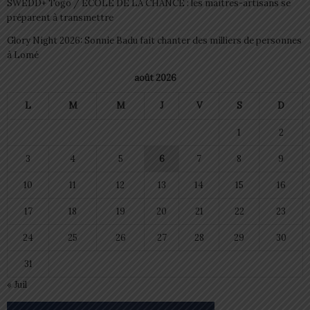
SWEDD+ Togo / ECOLE DE LA CHANCE : les maitres-artisans se
préparent à transmettre
Glory Night 2026: Sonnie Badu fait chanter des milliers de personnes
à Lomé
août 2026
L
M
M
J
V
S
D
1
2
3
4
5
6
7
8
9
10
11
12
13
14
15
16
17
18
19
20
21
22
23
24
25
26
27
28
29
30
31
« Juil