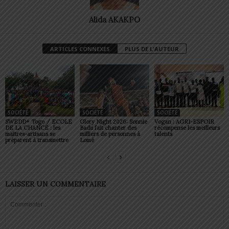
Alida AKAKPO
ARTICLES CONNEXES
PLUS DE L'AUTEUR
SOCIÉTÉ
SOCIÉTÉ
SOCIÉTÉ
SWEDD+ Togo / ECOLE
Glory Night 2026: Sonnie
Vogan : AGRI-ESPOIR
DE LA CHANCE : les
Badu fait chanter des
récompense les meilleurs
maitres-artisans se
milliers de personnes à
talents
préparent à transmettre
Lomé
LAISSER UN COMMENTAIRE