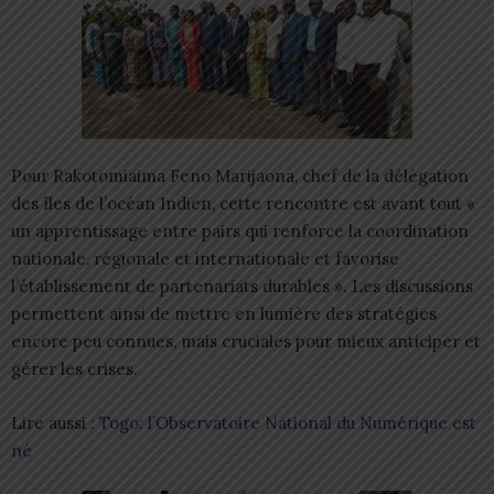
Pour Rakotomiaima Feno Marijaona, chef de la délégation
des îles de l’océan Indien, cette rencontre est avant tout «
un apprentissage entre pairs qui renforce la coordination
nationale, régionale et internationale et favorise
l’établissement de partenariats durables ». Les discussions
permettent ainsi de mettre en lumière des stratégies
encore peu connues, mais cruciales pour mieux anticiper et
gérer les crises.
Lire aussi :
Togo: l’Observatoire National du Numérique est
né