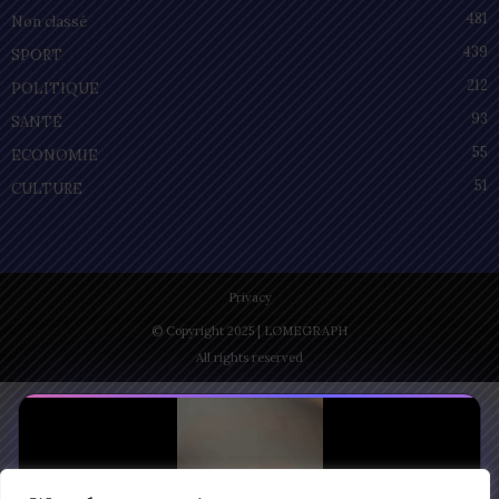
481
Non classé
439
SPORT
212
POLITIQUE
93
SANTÉ
55
ECONOMIE
51
CULTURE
Privacy
© Copyright 2025 | LOMEGRAPH
All rights reserved