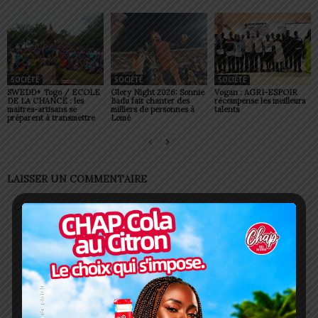
SOCIÉTÉ
SOCIÉTÉ
SOCIÉTÉ
SWEDD+ Togo / ECOLE
Glory Night 2026: Sonnie
Vogan : AGRI-ESPOIR
DE LA CHANCE : les
Badu fait chanter des
récompense les meilleurs
maitres-artisans se
milliers de personnes à
talents
préparent à transmettre
Lomé
LAISSER UN COMMENTAIRE