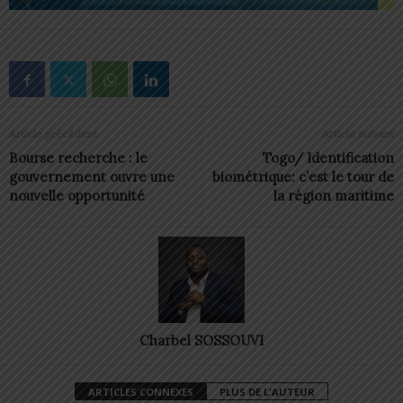
Article précédent
Article suivant
Bourse recherche : le
Togo/ Identification
gouvernement ouvre une
biométrique: c’est le tour de
nouvelle opportunité
la région maritime
Charbel SOSSOUVI
ARTICLES CONNEXES
PLUS DE L'AUTEUR