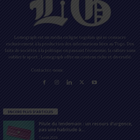
Lomegraph est un média en ligne togolais qui se consacre
exclusivement à la production des informations liées au Togo. Des
faits de sociétés à la politique en passant l’économie, la culture sans
oublier le sport ; Lomegraph offre un contenu riche et diversifié.
Contactez-nous:
contact@lomegraph.tg
ENCORE PLUS D'ARTICLES
Pilule du lendemain : un recours d’urgence,
pas une habitude à...
7 août 2026