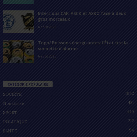
Interclubs CAF: ASCK et ASKO face à deux
gros morceaux
6 août 2026
Togo/ Boissons énergisantes: l’État tire la
sonnette d’alarme
6 août 2026
CATÉGORIE POPULAIRE
1042
SOCIÉTÉ
481
Non classé
440
SPORT
212
POLITIQUE
94
SANTÉ