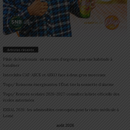
Articles récents
Pilule du lendemain : un recours d’urgence, pas une habitude à
banaliser
Interclubs CAF: ASCK et ASKO face à deux gros morceaux
Togo/ Boissons énergisantes: l’État tire la sonnette d’alarme
Togo/ Rentrée scolaire 2026-2027: consultez la liste officielle des
écoles autorisées
ESSAL 2026 : les admissibles convoqués pour la visite médicale à
Lomé
août 2026