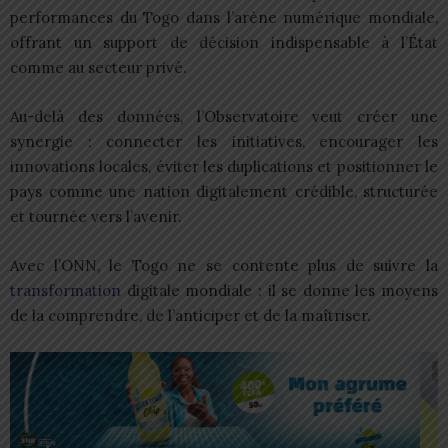
performances du Togo dans l’arène numérique mondiale,
offrant un support de décision indispensable à l’État
comme au secteur privé.
Au-delà des données, l’Observatoire veut créer une
synergie : connecter les initiatives, encourager les
innovations locales, éviter les duplications et positionner le
pays comme une nation digitalement crédible, structurée
et tournée vers l’avenir.
Avec l’ONN, le Togo ne se contente plus de suivre la
transformation
digitale mondiale : il se donne les moyens
de la comprendre, de l’anticiper et de la maîtriser.