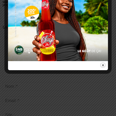
maitres-artisans se
milliers de personnes à
talents
préparent à transmettre
Lomé
LAISSER UN COMMENTAIRE