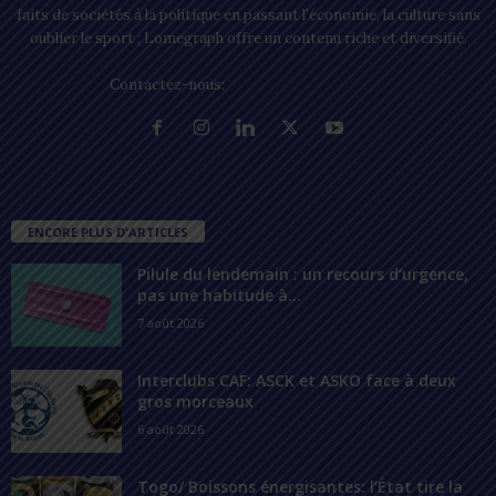
faits de sociétés à la politique en passant l’économie, la culture sans
oublier le sport ; Lomegraph offre un contenu riche et diversifié.
Contactez-nous:
contact@lomegraph.tg
ENCORE PLUS D'ARTICLES
Pilule du lendemain : un recours d’urgence,
pas une habitude à...
7 août 2026
Interclubs CAF: ASCK et ASKO face à deux
gros morceaux
6 août 2026
Togo/ Boissons énergisantes: l’État tire la