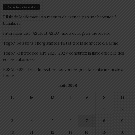
Articles récents
Pilule du lendemain : un recours d’urgence, pas une habitude à
banaliser
Interclubs CAF: ASCK et ASKO face à deux gros morceaux
Togo/ Boissons énergisantes: l’État tire la sonnette d’alarme
Togo/ Rentrée scolaire 2026-2027: consultez la liste officielle des
écoles autorisées
ESSAL 2026 : les admissibles convoqués pour la visite médicale à
Lomé
août 2026
L
M
M
J
V
S
D
1
2
3
4
5
6
7
8
9
10
11
12
13
14
15
16