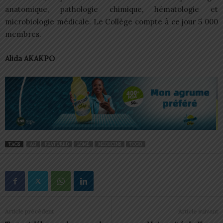
anatomique, pathologie chimique, hématologie et
microbiologie médicale. Le Collège compte à ce jour 5 000
membres.
Alida AKAKPO
TAGS
AG
FEATURED
LOMÉ
MÉDECINS
TOGO
Article précédent
Article suivant