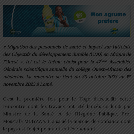
« Migration des personnels de santé et impact sur l’atteinte
des Objectifs du développement durable (ODD) en Afrique de
ème
l’Ouest », tel est le thème choisi pour la 47
Assemblée
Générale scientifique annuelle du collège Ouest-Africain des
er
médecins. La rencontre se tient du 30 octobre 2023 au 1
novembre 2023 à Lomé.
C’est la première fois pour le Togo d’accueillir cette
rencontre dont les travaux ont été lancés ce lundi par
Ministre de la Santé et de l’Hygiène Publique, Prof
Moustafa MIJIYAWA. Il a salué la marque de confiance dont
le pays est l’objet pour abriter l’évènement.