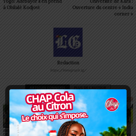
Togo: Adébayor s’en prend
Université de Kara :
à Obilalé Kodjovi
Ouverture du centre « India
corner »
Redaction
https://lomegraph.tg/
ARTICLES CONNEXES
PLUS DE L'AUTEUR
SOCIÉTÉ
SOCIÉTÉ
SOCIÉTÉ
SWEDD+ Togo / ECOLE
Glory Night 2026: Sonnie
Vogan : AGRI-ESPOIR
DE LA CHANCE : les
Badu fait chanter des
récompense les meilleurs