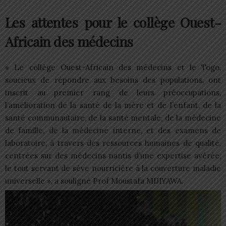
Les attentes pour le collège Ouest-
Africain des médecins
« Le collège Ouest-Africain des médecins et le Togo,
soucieux de répondre aux besoins des populations, ont
inscrit au premier rang de leurs préoccupations,
l’amélioration de la santé de la mère et de l’enfant, de la
santé communautaire, de la santé mentale, de la médecine
de famille, de la médecine interne, et des examens de
laboratoire, à travers des ressources humaines de qualité,
centrées sur des médecins nantis d’une expertise avérée,
le tout servant de sève nourricière à la couverture maladie
universelle », a souligné Prof Moustafa MIJIYAWA.