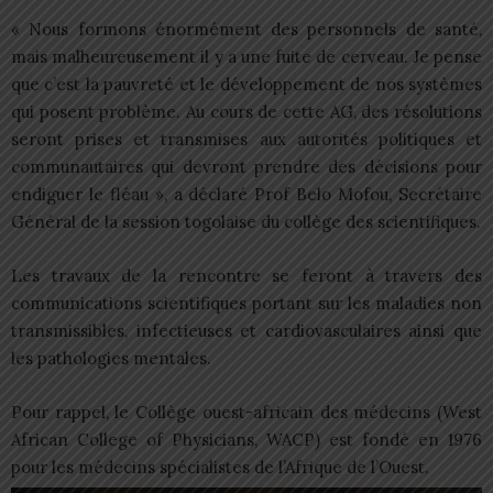
« Nous formons énormément des personnels de santé,
mais malheureusement il y a une fuite de cerveau. Je pense
que c’est la pauvreté et le développement de nos systèmes
qui posent problème. Au cours de cette AG, des résolutions
seront prises et transmises aux autorités politiques et
communautaires qui devront prendre des décisions pour
endiguer le fléau », a déclaré Prof Belo Mofou, Secrétaire
Général de la session togolaise du collège des scientifiques.
Les travaux de la rencontre se feront à travers des
communications scientifiques portant sur les maladies non
transmissibles, infectieuses et cardiovasculaires ainsi que
les pathologies mentales.
Pour rappel, le Collège ouest-africain des médecins (West
African College of Physicians, WACP) est fondé en 1976
pour les médecins spécialistes de l’Afrique de l’Ouest.