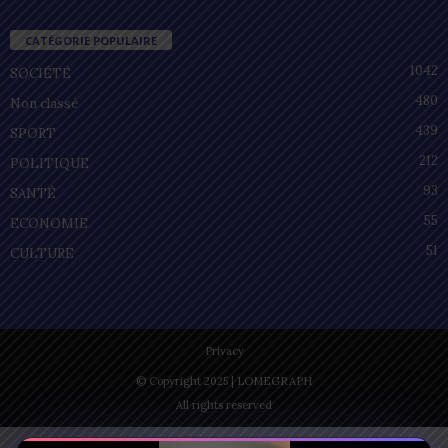
CATÉGORIE POPULAIRE
1042
SOCIÉTÉ
480
Non classé
439
SPORT
212
POLITIQUE
93
SANTÉ
55
ECONOMIE
51
CULTURE
Privacy
© Copyright 2025 | LOMEGRAPH
All rights reserved