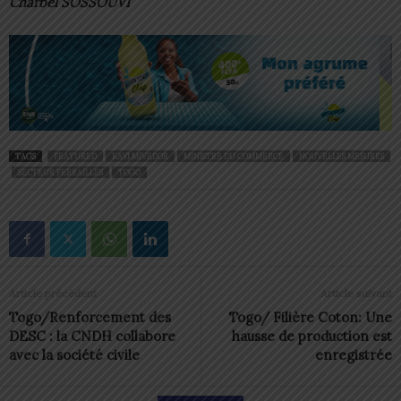
Charbel SOSSOUVI
TAGS
FEATURED
KAYI MIVEDOR
MINISTRE DU COMMERCE
NOUVELLES MESURES
SECTEUR FERRAILLES
TOGO
Article précédent
Article suivant
Togo/Renforcement des
Togo/ Filière Coton: Une
DESC : la CNDH collabore
hausse de production est
avec la société civile
enregistrée