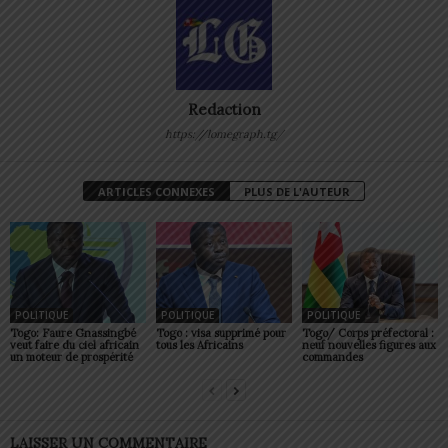
Redaction
https://lomegraph.tg/
ARTICLES CONNEXES
PLUS DE L'AUTEUR
POLITIQUE
POLITIQUE
POLITIQUE
Togo: Faure Gnassingbé
Togo : visa supprimé pour
Togo/ Corps préfectoral :
veut faire du ciel africain
tous les Africains
neuf nouvelles figures aux
un moteur de prospérité
commandes
LAISSER UN COMMENTAIRE