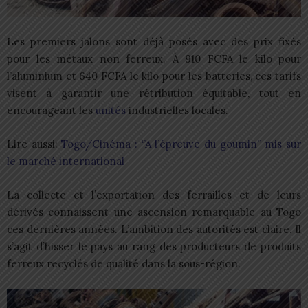
Les premiers jalons sont déjà posés avec des prix fixés
pour les métaux non ferreux. À 910 FCFA le kilo pour
l’aluminium et 640 FCFA le kilo pour les batteries, ces tarifs
visent à garantir une rétribution équitable, tout en
encourageant les
unités
industrielles locales.
Lire aussi:
Togo/Cinéma : ‘’A l’épreuve du goumin’’ mis sur
le marché international
La collecte et l’exportation des ferrailles et de leurs
dérivés connaissent une ascension remarquable au Togo
ces dernières années. L’ambition des autorités est claire. Il
s’agit d’hisser le pays au rang des producteurs de produits
ferreux recyclés de qualité dans la sous-région.