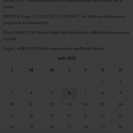
ESSAL 2026 : les admissibles convoqués pour la visite médicale à
Lomé
SWEDD+ Togo / ECOLE DE LA CHANCE : les maitres-artisans se
préparent à transmettre
Glory Night 2026: Sonnie Badu fait chanter des milliers de personnes
à Lomé
Vogan : AGRI-ESPOIR récompense les meilleurs talents
août 2026
L
M
M
J
V
S
D
1
2
3
4
5
6
7
8
9
10
11
12
13
14
15
16
17
18
19
20
21
22
23
24
25
26
27
28
29
30