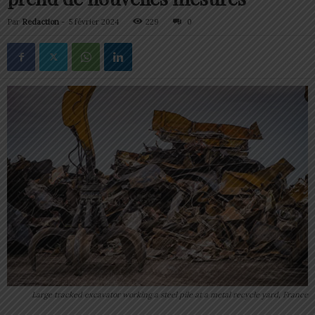
Par
Redaction
-
5 février 2024
229
0
Large tracked excavator working a steel pile at a metal recycle yard, France