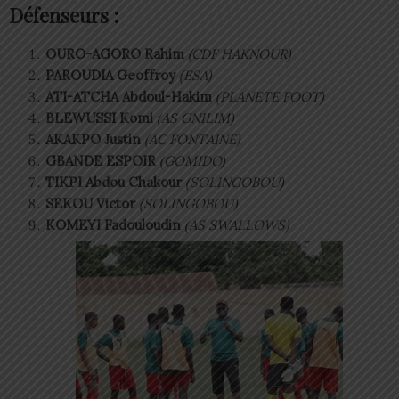
Défenseurs :
OURO-AGORO Rahim
(CDF HAKNOUR)
PAROUDIA Geoffroy
(ESA)
ATI-ATCHA Abdoul-Hakim
(PLANETE FOOT)
BLEWUSSI Komi
(AS GNILIM)
AKAKPO Justin
(AC FONTAINE)
GBANDE ESPOIR
(GOMIDO)
TIKPI Abdou Chakour
(SOLINGOBOU)
SEKOU Victor
(SOLINGOBOU)
KOMEYI Fadouloudin
(AS SWALLOWS)