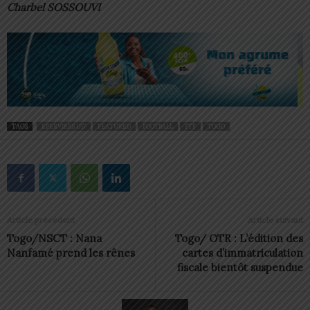
Charbel SOSSOUVI
TAGS
EPERVIERS U17
FEATURED
FOOTBALL
FTF
TOGO
Article précédent
Article suivant
Togo/NSCT : Nana
Togo/ OTR : L’édition des
Nanfamé prend les rênes
cartes d’immatriculation
fiscale bientôt suspendue