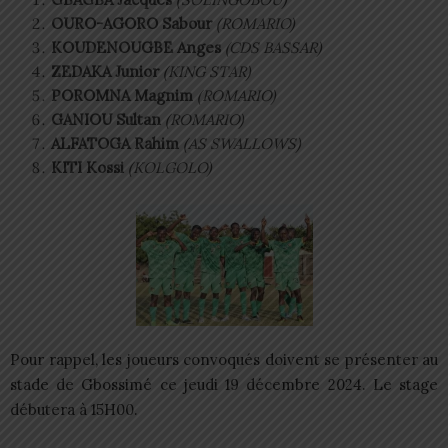
OURO-AGORO Sabour
(ROMARIO)
KOUDENOUGBE Anges
(CDS BASSAR)
ZEDAKA Junior
(KING STAR)
POROMNA Magnim
(ROMARIO)
GANIOU Sultan
(ROMARIO)
ALFATOGA Rahim
(AS SWALLOWS)
KITI Kossi
(KOLGOLO)
Pour rappel, les joueurs convoqués doivent se présenter au
stade de Gbossimé ce jeudi 19 décembre 2024. Le stage
débutera à 15H00.