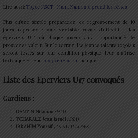
Lire aussi:
Togo/NSCT : Nana Nanfamé prend les rênes
Plus qu’une simple préparation, ce regroupement de 10
jours représente une véritable revue d’effectif des
éperviers U17 où chaque joueur aura l’opportunité de
prouver sa valeur. Sur le terrain, les jeunes talents togolais
seront testés sur leur condition physique, leur maîtrise
technique et leur
compréhension
tactique.
Liste des Eperviers U17 convoqués
Gardiens :
GANTIN Nikabou
(FSA)
TCHARALE Jean Israël
(ESA)
IBRAHIM Youssif
(AS SWALLOWS)