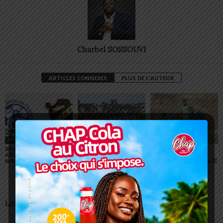
Charbel SOSSOUVI
ARTICLES CONNEXES
PLUS DE L'AUTEUR
SPORT
SPORT
SPORT
Interclubs CAF: ASCK et
Championnats scolaires :
Championnat D2 : des
ASKO face à deux gros
le LETP Sokodé décroche
surprises et des
morceaux
le titre national
confirmations lors de la J2
LAISSER UN COMMENTAIRE