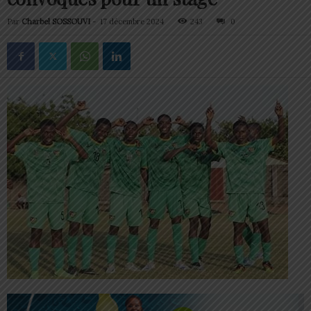
Par
Charbel SOSSOUVI
-
17 décembre 2024
243
0