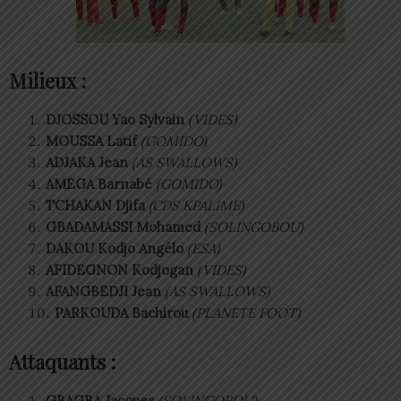
Milieux :
DJOSSOU Yao Sylvain
(VIDES)
MOUSSA Latif
(GOMIDO)
ADJAKA Jean
(AS SWALLOWS)
AMEGA Barnabé
(GOMIDO)
TCHAKAN Djifa
(CDS KPALIME)
GBADAMASSI Mohamed
(SOLINGOBOU)
DAKOU Kodjo Angélo
(ESA)
AFIDEGNON Kodjogan
(VIDES)
AFANGBEDJI Jean
(AS SWALLOWS)
PARKOUDA Bachirou
(PLANETE FOOT)
Attaquants :
GBAGBA Jacques
(SOLINGOBOU)