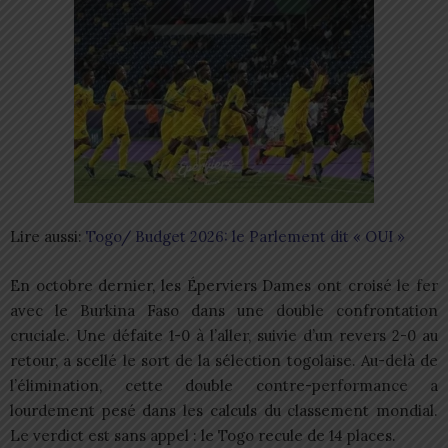
Lire aussi:
Togo/ Budget 2026: le Parlement dit « OUI »
En octobre dernier, les Éperviers Dames ont croisé le fer
avec le Burkina Faso dans une double confrontation
cruciale. Une défaite 1-0 à l’aller, suivie d’un revers 2-0 au
retour, a scellé le sort de la sélection togolaise. Au-delà de
l’élimination, cette double contre-performance a
lourdement pesé dans les calculs du classement mondial.
Le verdict est sans appel : le Togo recule de 14 places.