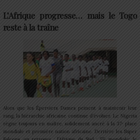
L’Afrique progresse… mais le Togo
reste à la traîne
Alors que les Éperviers Dames peinent à maintenir leur
rang, la hiérarchie africaine continue d’évoluer. Le Nigeria
règne toujours en maître, solidement ancré à la 37ᵉ place
mondiale et première nation africaine. Derrière les Super
Falcons, on retrouve : l’Afrique du Sud : 55ᵉ mondiale; le