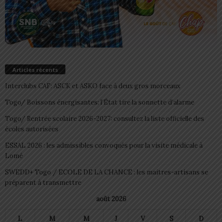
Articles récents
Interclubs CAF: ASCK et ASKO face à deux gros morceaux
Togo/ Boissons énergisantes: l’État tire la sonnette d’alarme
Togo/ Rentrée scolaire 2026-2027: consultez la liste officielle des
écoles autorisées
ESSAL 2026 : les admissibles convoqués pour la visite médicale à
Lomé
SWEDD+ Togo / ECOLE DE LA CHANCE : les maitres-artisans se
préparent à transmettre
août 2026
L
M
M
J
V
S
D