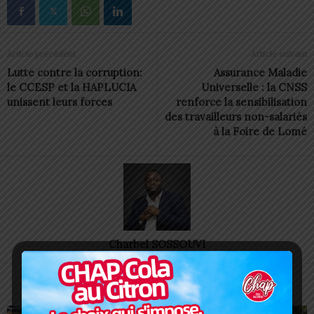
Article précédent
Article suivant
Lutte contre la corruption:
Assurance Maladie
le CCESP et la HAPLUCIA
Universelle : la CNSS
unissent leurs forces
renforce la sensibilisation
des travailleurs non-salariés
à la Foire de Lomé
Charbel SOSSOUVI
ARTICLES CONNEXES
PLUS DE L'AUTEUR