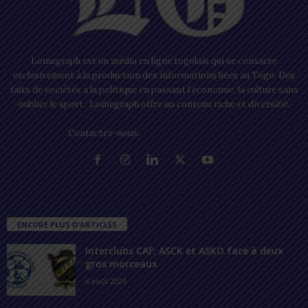
Lomegraph est un média en ligne togolais qui se consacre
exclusivement à la production des informations liées au Togo. Des
faits de sociétés à la politique en passant l’économie, la culture sans
oublier le sport ; Lomegraph offre un contenu riche et diversifié.
Contactez-nous:
contact@lomegraph.tg
ENCORE PLUS D'ARTICLES
Interclubs CAF: ASCK et ASKO face à deux
gros morceaux
6 août 2026