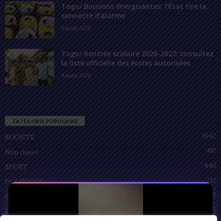
Togo/ Boissons énergisantes: l’État tire la
sonnette d’alarme
6 août 2026
Togo/ Rentrée scolaire 2026-2027: consultez
la liste officielle des écoles autorisées
4 août 2026
CATÉGORIE POPULAIRE
1042
SOCIÉTÉ
481
Non classé
440
SPORT
212
POLITIQUE
93
SANTÉ
55
ECONOMIE