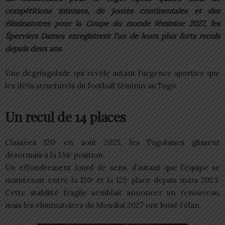
compétitions intenses, de joutes continentales et des
éliminatoires pour la Coupe du monde féminine 2027, les
Éperviers Dames enregistrent l’un de leurs plus forts reculs
depuis deux ans.
Une dégringolade qui révèle autant l’urgence sportive que
les défis structurels du football féminin au Togo.
Un recul de 14 places
Classées 120ᵉ en août 2025, les Togolaises glissent
désormais à la 134ᵉ position.
Un effondrement lourd de sens, d’autant que l’équipe se
maintenait entre la 120ᵉ et la 122ᵉ place depuis mars 2023.
Cette stabilité fragile semblait annoncer un renouveau,
mais les éliminatoires du Mondial 2027 ont brisé l’élan.