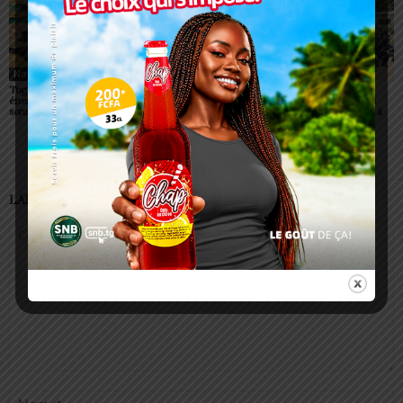
Non classé
Non classé
Non classé
Togo/ Boissons
Togo/ Rentrée scolaire
ESSAL 2026 : les
énergisantes: l’État tire la
2026-2027: consultez la
admissibles convoqués
sonnette d’alarme
liste officielle des écoles
pour la visite médicale à
autorisées
Lomé
LAISSER UN COMMENTAIRE