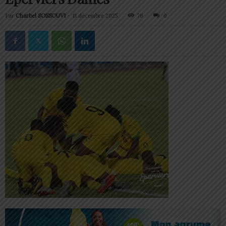
Par
Charbel SOSSOUVI
-
11 décembre 2025
76
0