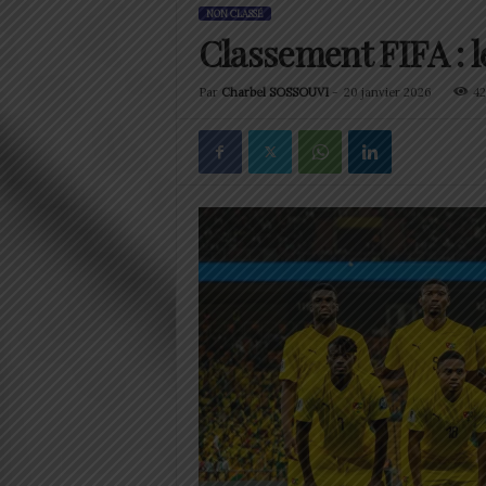
NON CLASSÉ
Classement FIFA : 
Par
Charbel SOSSOUVI
-
20 janvier 2026
42