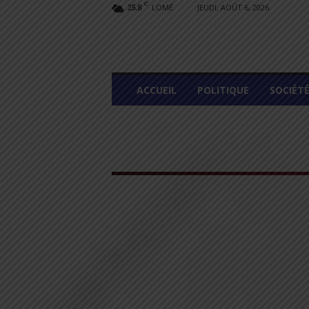
C
LOMÉ
JEUDI, AOÛT 6, 2026
25.8
L
ACCUEIL
POLITIQUE
SOCIÉT
O
M
E
G
R
A
P
H