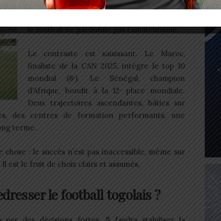
Le problème n’est donc pas seulement
technique. Il est structurel. Au haut niveau,
le football ne pardonne pas l’amateurisme.
Le contraste est saisissant. Le Maroc,
finaliste de la CAN 2025, intègre le top 10
mondial (8ᵉ). Le Sénégal, champion
d’Afrique, bondit à la 12ᵉ place mondiale.
Deux trajectoires ascendantes, bâties sur
tes, des centres de formation performants, une
ong terme.
 chose : le succès n’est pas inaccessible, même sur
l est le fruit de choix clairs et assumés.
edresser le football togolais ?
ar des décisions fortes. Il faudra stabiliser la