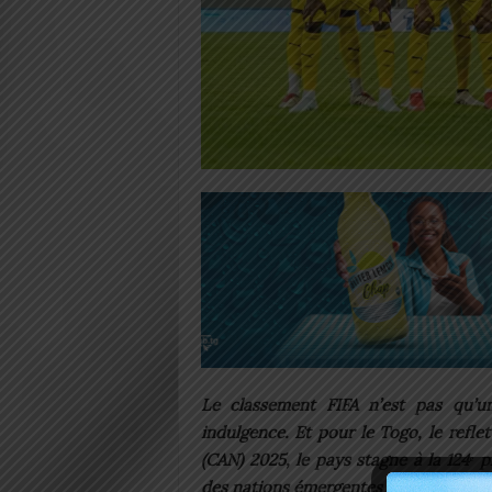
Le classement FIFA n’est pas qu’un
indulgence. Et pour le Togo, le refle
(CAN) 2025, le pays stagne à la 124ᵉ 
des nations émergentes comme le Sur