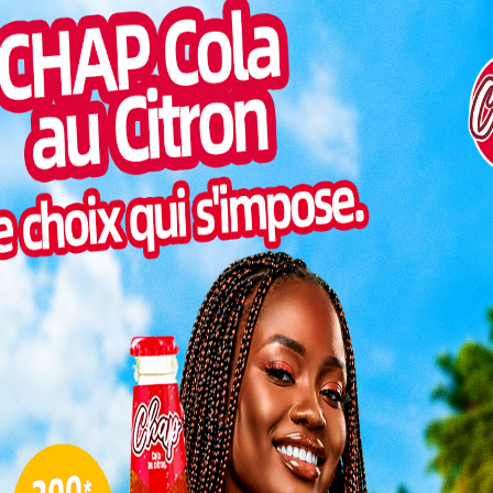
Inter
morc
Lire aussi:
Extradition Paul Damiba: le Togo
confirme
Togo/
sonne
Un déclassement silencieux, mais lourd de
Togo/
sens, qui raconte à lui seul les années
liste
d’errance du football togolais.
ESSAL
visit
Des mauvais résultats qui
SWED
iers du Togo
maitr
 pas le
L
équence
ultats,
 absence
3
lusieurs
peine à
10