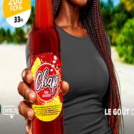
éer une
17
mme un
 scène
24
31
« Juil
situation. Privé de cette vitrine majeure du football
 points FIFA, ni bénéficié de l’exposition nécessaire
r sa crédibilité internationale. Résultat, le fossé se
ollectif absent
Le talent existe. Des joueurs évoluent dans des
du caractère et du potentiel. Mais ces individualités
 Faute de projet collectif solide, elles peinent à
 national.