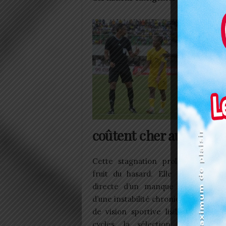
coûtent cher aux Éperv
Cette stagnation prolongée n’est
fruit du hasard. Elle est la cons
directe d’un manque criant de rés
d’une instabilité chronique et d’une
de vision sportive lisible. Depuis p
cycles, la sélection nationale 