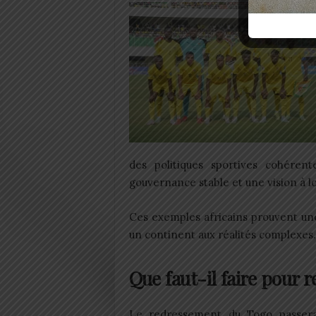
des politiques sportives cohéren
gouvernance stable et une vision à l
Ces exemples africains prouvent une
un continent aux réalités complexes. I
Que faut-il faire pour r
Le redressement du Togo passera p