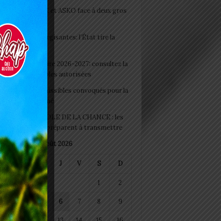
clubs CAF: ASCK et ASKO face à deux gros
eaux
 Boissons énergisantes: l’État tire la
tte d’alarme
 Rentrée scolaire 2026-2027: consultez la
 officielle des écoles autorisées
 2026 : les admissibles convoqués pour la
e médicale à Lomé
D+ Togo / ECOLE DE LA CHANCE : les
es-artisans se préparent à transmettre
août 2026
M
M
J
V
S
D
1
2
4
5
6
7
8
9
11
12
13
14
15
16