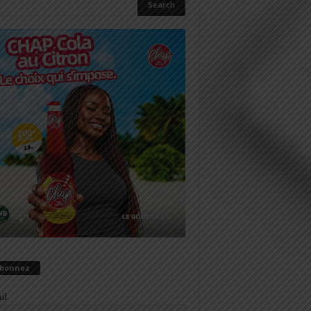
abonnez
il