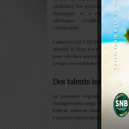
enchaîner les performances, à cr
dynamique et à s’imposer co
adversaire crédible sur la
continentale.
L’absence à la CAN 2025 a aggravé la 
africain, le Togo n’a ni engrangé de
pour valoriser ses joueurs et renforce
creuse, inexorablement.
Des talents isolés, un c
Le paradoxe togolais est cruel. 
championnats compétitifs, affichent 
brillent souvent dans l’isolement.
s’exprimer pleinement sous le maillot