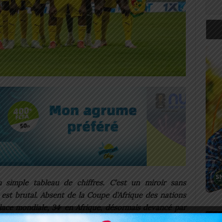
 simple tableau de chiffres. C’est un miroir sans
t est brutal. Absent de la Coupe d’Afrique des nations
place mondiale, 34ᵉ en Afrique, désormais devancé par
Art
iname.