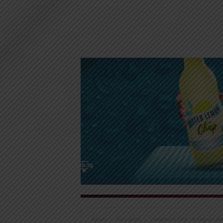
Accueil
Non classé
Classement FIFA : le Togo en p