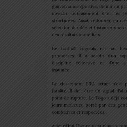
gouvernance sportive, définir un pro
investir sérieusement dans les j
structurées. Aussi, redonner du cré
sélection durable et instaurer une c
des résultats immédiats.
Le football togolais n’a pas be
promesses. Il a besoin d’un cap
discipline collective et d’une a
assumée.
Le classement FIFA actuel n’est 
fatalité. Il doit être un signal d’al
point de rupture. Le Togo a déjà c
jours meilleurs, porté par des gén
combatives et respectées.
Aujourd’hui, l’heure n’est plus au cons