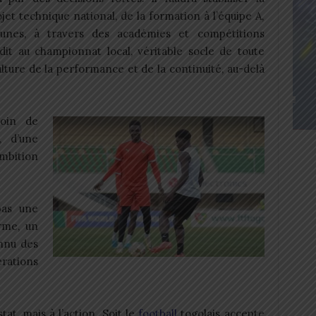
jet technique national, de la formation à l’équipe A,
eunes, à travers des académies et compétitions
dit au championnat local, véritable socle de toute
ulture de la performance et de la continuité, au-delà
soin de
, d’une
mbition
pas une
arme, un
onnu des
érations
tat, mais à l’action. Soit le
football
togolais accepte