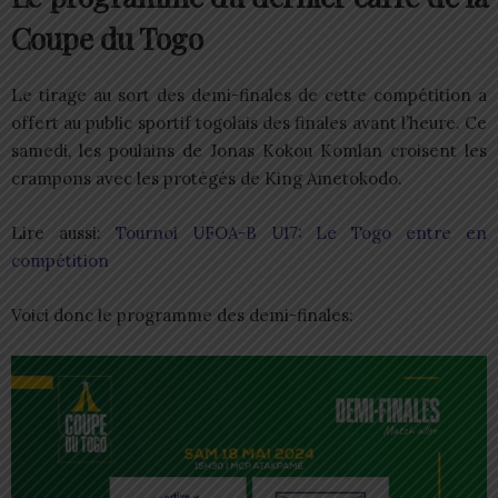
Coupe du Togo
Le tirage au sort des demi-finales de cette compétition a
offert au public sportif togolais des finales avant l’heure. Ce
samedi, les poulains de Jonas Kokou Komlan croisent les
crampons avec les protégés de King Ametokodo.
Lire aussi:
Tournoi UFOA-B U17: Le Togo entre en
compétition
Voici donc le programme des demi-finales: