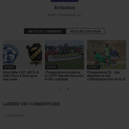
Redaction
https://lomegraph.tg/
ARTICLES CONNEXES
PLUS DE L'AUTEUR
SPORT
SPORT
SPORT
Interclubs CAF: ASCK et
Championnats scolaires :
Championnat D2 : des
ASKO face à deux gros
le LETP Sokodé décroche
surprises et des
morceaux
le titre national
confirmations lors de la J2
LAISSER UN COMMENTAIRE