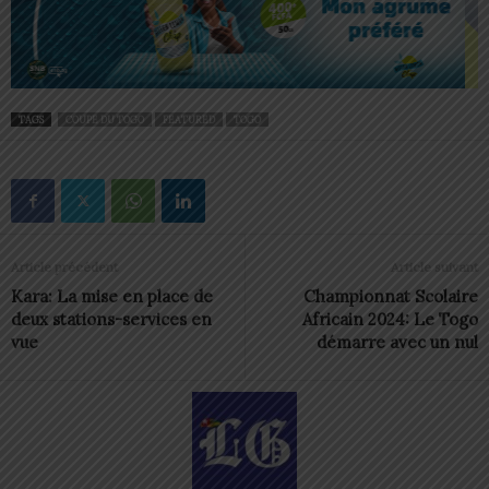
TAGS
COUPE DU TOGO
FEATURED
TOGO
Article précédent
Article suivant
Kara: La mise en place de
Championnat Scolaire
deux stations-services en
Africain 2024: Le Togo
vue
démarre avec un nul