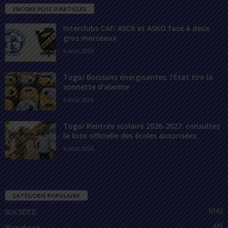
ENCORE PLUS D'ARTICLES
Interclubs CAF: ASCK et ASKO face à deux
gros morceaux
6 août 2026
Togo/ Boissons énergisantes: l’État tire la
sonnette d’alarme
6 août 2026
Togo/ Rentrée scolaire 2026-2027: consultez
la liste officielle des écoles autorisées
4 août 2026
CATÉGORIE POPULAIRE
1042
SOCIÉTÉ
481
Non classé