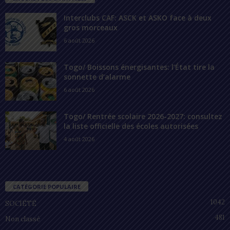
Interclubs CAF: ASCK et ASKO face à deux
gros morceaux
6 août 2026
Togo/ Boissons énergisantes: l’État tire la
sonnette d’alarme
6 août 2026
Togo/ Rentrée scolaire 2026-2027: consultez
la liste officielle des écoles autorisées
4 août 2026
CATÉGORIE POPULAIRE
1042
SOCIÉTÉ
481
Non classé