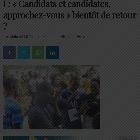
I : « Candidats et candidates,
approchez-vous » bientôt de retour
?
Par
Alida AKAKPO
-
1 juin 2026
82
0