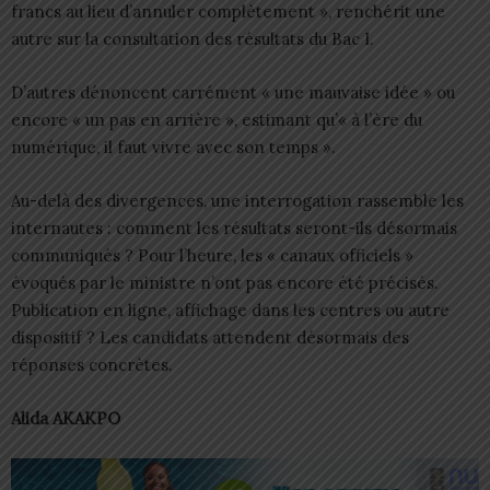
francs au lieu d’annuler complètement », renchérit une
autre sur la consultation des résultats du Bac I.
D’autres dénoncent carrément « une mauvaise idée » ou
encore « un pas en arrière », estimant qu’« à l’ère du
numérique, il faut vivre avec son temps ».
Au-delà des divergences, une interrogation rassemble les
internautes : comment les résultats seront-ils désormais
communiqués ? Pour l’heure, les « canaux officiels »
évoqués par le ministre n’ont pas encore été précisés.
Publication en ligne, affichage dans les centres ou autre
dispositif ? Les candidats attendent désormais des
réponses concrètes.
Alida AKAKPO