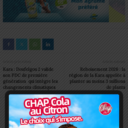
Article précédent
Article suivant
Kara : Doufelgou 2 valide
Reboisement 2026 : la
son PDC de première
région de la Kara appelée à
génération qui intègre les
planter au moins 3 millions
changements climatiques
de plants