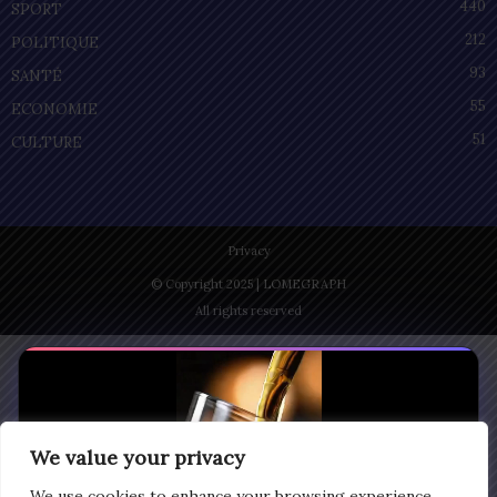
440
SPORT
212
POLITIQUE
93
SANTÉ
55
ECONOMIE
51
CULTURE
Privacy
© Copyright 2025 | LOMEGRAPH
All rights reserved
We value your privacy
We use cookies to enhance your browsing experience,