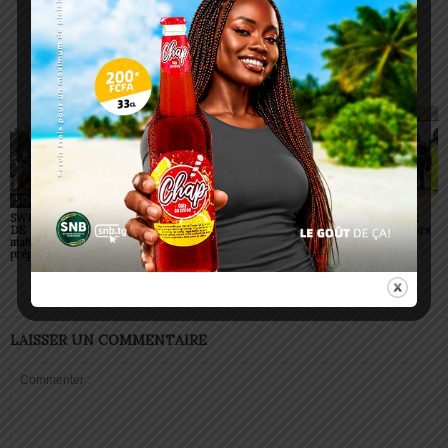
Alida AKAKPO
ARTICLES CONNEXES
PLUS DE L'AUTEUR
SOCIÉTÉ
SOCIÉTÉ
SOCIÉTÉ
SWEDD+ Togo / ECOLE
Glory Night 2026: Sonnie
Vogan : AGRI-ESPOIR
DE LA CHANCE : les
Badu fait chanter des
récompense les meilleurs
maitres-artisans se
milliers de personnes à
talents
préparent à transmettre
Lomé
LAISSER UN COMMENTAIRE