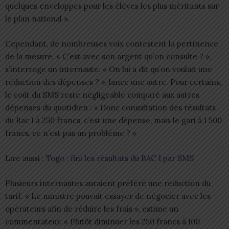
quelques enveloppes pour les élèves les plus méritants sur
le plan national ».
Cependant, de nombreuses voix contestent la pertinence
de la mesure. « C’est avec son argent qu’on consulte ? »,
s’interroge un internaute. « On lui a dit qu’on voulait une
réduction des dépenses ? », lance une autre. Pour certains,
le coût du SMS reste négligeable comparé aux autres
dépenses du quotidien : « Donc consultation des résultats
du Bac I à 250 francs, c’est une dépense, mais le gari à 1 500
francs, ce n’est pas un problème ? »
Lire aussi :
Togo : fini les résultats du BAC I par SMS
Plusieurs internautes auraient préféré une réduction du
tarif. « Le ministre pouvait essayer de négocier avec les
opérateurs afin de réduire les frais », estime un
commentateur. « Plutôt diminuer les 250 francs à 100