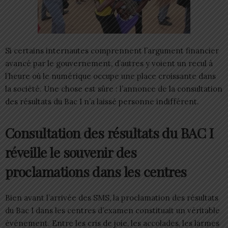
Si certains internautes comprennent l’argument financier
avancé par le gouvernement, d’autres y voient un recul à
l’heure où le numérique occupe une place croissante dans
la société. Une chose est sûre : l’annonce de la consultation
des résultats du Bac I n’a laissé personne indifférent.
Consultation des résultats du BAC I
réveille le souvenir des
proclamations dans les centres
Bien avant l’arrivée des SMS, la proclamation des résultats
du Bac I dans les centres d’examen constituait un véritable
événement. Entre les cris de joie, les accolades, les larmes