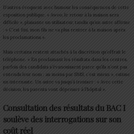
D’autres évoquent avec humour les conséquences de cette
exposition publique. « Awoo, le retour à la maison sera
difficile », plaisante un utilisateur, tandis qu’un autre affirme
: « C’est fini, mon fils ne va plus rentrer à la maison après
les proclamations ».
Mais certains restent attachés à la discrétion qu’offrait le
téléphone. « En proclamant les résultats dans les centres,
parfois des candidats s’évanouissent parce qu’ils n’ont pas
entendu leur nom ; au moins par SMS, c’est mieux », estime
un internaute. Un autre va jusqu’à ironiser : « Avec cette
décision, les parents vont dépenser à l’hôpital ».
Consultation des résultats du BAC I
soulève des interrogations sur son
coût réel