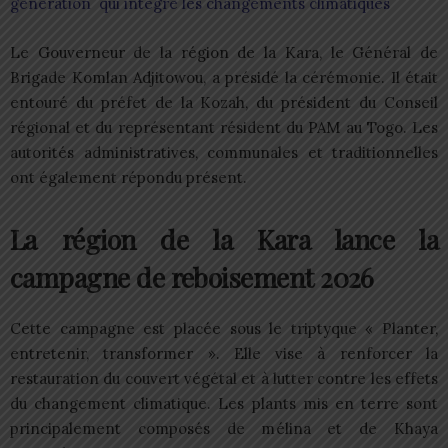
génération qui intègre les changements climatiques
Le Gouverneur de la région de la Kara, le Général de
Brigade Komlan Adjitowou, a présidé la cérémonie. Il était
entouré du préfet de la Kozah, du président du Conseil
régional et du représentant résident du PAM au Togo. Les
autorités administratives, communales et traditionnelles
ont également répondu présent.
La région de la Kara lance la
campagne de reboisement 2026
Cette campagne est placée sous le triptyque « Planter,
entretenir, transformer ». Elle vise à renforcer la
restauration du couvert végétal et à lutter contre les effets
du changement climatique. Les plants mis en terre sont
principalement composés de mélina et de Khaya