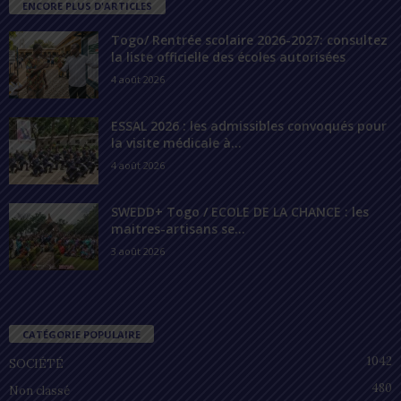
ENCORE PLUS D'ARTICLES
Togo/ Rentrée scolaire 2026-2027: consultez
la liste officielle des écoles autorisées
4 août 2026
ESSAL 2026 : les admissibles convoqués pour
la visite médicale à...
4 août 2026
SWEDD+ Togo / ECOLE DE LA CHANCE : les
maitres-artisans se...
3 août 2026
CATÉGORIE POPULAIRE
1042
SOCIÉTÉ
480
Non classé