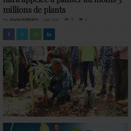
millions de plants
Par
Charbel SOSSOUVI
-
2 juin 2026
73
0