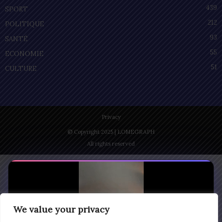
439
SPORT
212
POLITIQUE
93
SANTÉ
55
ECONOMIE
51
CULTURE
Privacy
© Copyright 2025 | LOMEGRAPH
All rights reserved
We value your privacy