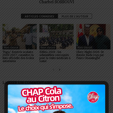
Charbel SOSSOUVI
ARTICLES CONNEXES
PLUS DE L'AUTEUR
Non classé
Non classé
Non classé
Togo/ Rentrée scolaire
ESSAL 2026 : les
Glory Night 2026: Dr
2026-2027: consultez la
admissibles convoqués
Sonnie Badu reçu par
liste officielle des écoles
pour la visite médicale à
Faure Gnassingbé
autorisées
Lomé
LAISSER UN COMMENTAIRE