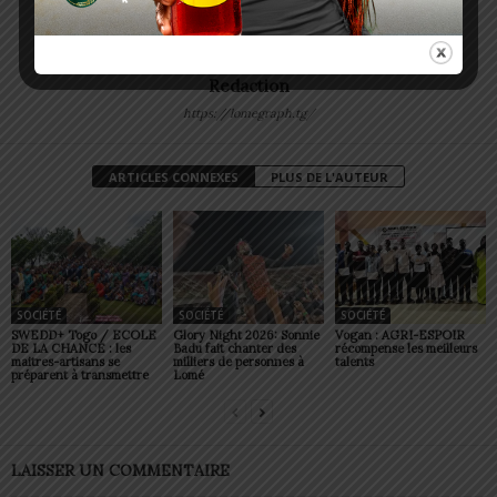
Redaction
https://lomegraph.tg/
ARTICLES CONNEXES
PLUS DE L'AUTEUR
SOCIÉTÉ
SOCIÉTÉ
SOCIÉTÉ
SWEDD+ Togo / ECOLE
Glory Night 2026: Sonnie
Vogan : AGRI-ESPOIR
DE LA CHANCE : les
Badu fait chanter des
récompense les meilleurs
maitres-artisans se
milliers de personnes à
talents
préparent à transmettre
Lomé
LAISSER UN COMMENTAIRE