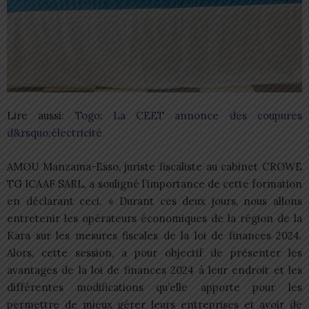
Lire aussi:
Togo: La CEET annonce des coupures
d&rsquo;électricité
AMOU Manzama-Esso, juriste fiscaliste au cabinet CROWE
TG ICAAF SARL, a souligné l’importance de cette formation
en déclarant ceci. « Durant ces deux jours, nous allons
entretenir les opérateurs économiques de la région de la
Kara sur les mesures fiscales de la loi de finances 2024.
Alors, cette session, a pour objectif de présenter les
avantages de la loi de finances 2024 à leur endroit et les
différentes modifications qu’elle apporte pour les
permettre de mieux gérer leurs entreprises et avoir de