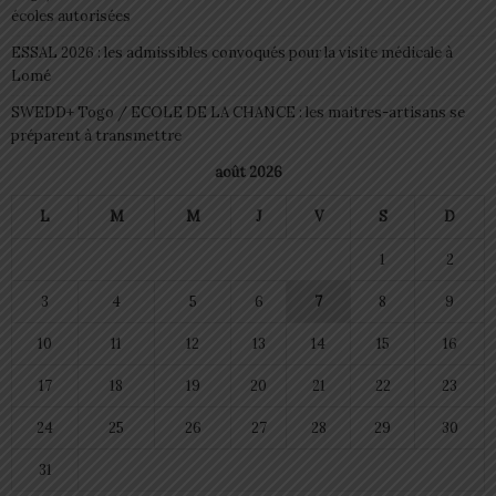
écoles autorisées
ESSAL 2026 : les admissibles convoqués pour la visite médicale à
Lomé
SWEDD+ Togo / ECOLE DE LA CHANCE : les maitres-artisans se
préparent à transmettre
août 2026
L
M
M
J
V
S
D
1
2
3
4
5
6
7
8
9
10
11
12
13
14
15
16
17
18
19
20
21
22
23
24
25
26
27
28
29
30
31