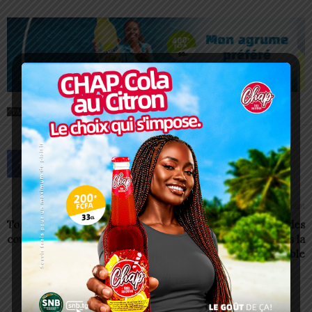
TAGS
CCI-TOGO
FEATURED
KARA
OPÉATEURS ÉCONOMIQUES
TOGO
Article précédent
Article suivant
Togo: La CEET annonce des
Togo: La TdE annonce des
coupures d’électricité
perturbations dans la
fourniture d’eau potable