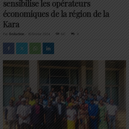
sensibilise les opérateurs
économiques de la région de la
Kara
Par
Redaction
-
15 février 2024
147
0