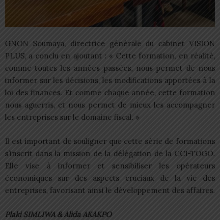
GNON Soumaya, directrice générale du cabinet VISION
PLUS, a conclu en ajoutant : « Cette formation, en réalité,
comme toutes les années passées, nous permet de nous
informer sur les décisions, les modifications apportées à la
loi des finances. Et comme chaque année, cette formation
nous aguerris, et nous permet de mieux les accompagner
les entreprises sur le domaine fiscal. »
Il est important de souligner que cette série de formations
s’inscrit dans la mission de la délégation de la CCI-TOGO.
Elle vise à informer et sensibiliser les opérateurs
économiques sur des aspects cruciaux de la vie des
entreprises, favorisant ainsi le développement des affaires.
Plaki SIMLIWA & Alida AKAKPO