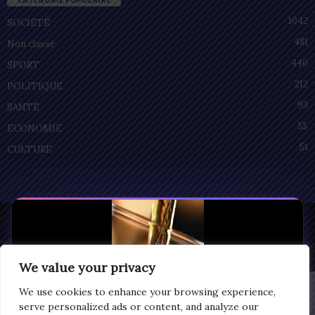
1042
SOCIÉTÉ
481
Non classé
440
SPORT
212
POLITIQUE
93
SANTÉ
55
ECONOMIE
51
CULTURE
Privacy
© Copyright 2025 | LOMEGRAPH
All rights reserved
We value your privacy
We use cookies to enhance your browsing experience,
serve personalized ads or content, and analyze our