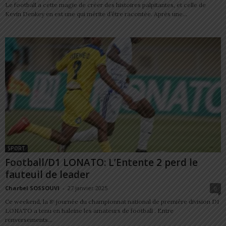
Le football a cette magie de créer des histoires palpitantes, et celle de
Kevin Denkey en est une qui mérite d’être racontée. Après une...
SPORT
Football/D1 LONATO: L’Entente 2 perd le
fauteuil de leader
Charbel SOSSOUVI
-
27 janvier 2025
0
Ce weekend, la 8ᵉ journée du championnat national de première division D1
LONATO a tenu en haleine les amateurs de football . Entre
renversements...