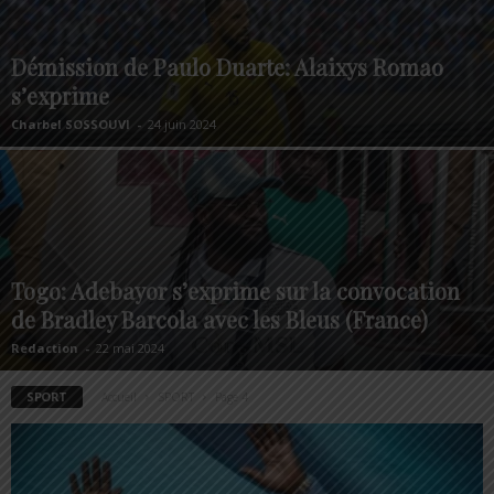
Démission de Paulo Duarte: Alaixys Romao
s’exprime
Charbel SOSSOUVI
-
24 juin 2024
Togo: Adebayor s’exprime sur la convocation
de Bradley Barcola avec les Bleus (France)
Redaction
-
22 mai 2024
SPORT
Accueil
SPORT
Page 4