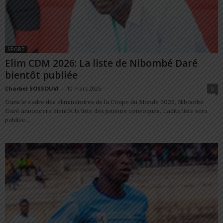
SPORT
Elim CDM 2026: La liste de Nibombé Daré
bientôt publiée
Charbel SOSSOUVI
-
10 mars 2025
0
Dans le cadre des éliminatoires de la Coupe du Monde 2026, Nibombé
Daré annoncera bientôt la liste des joueurs convoqués. Ladite liste sera
publiée...