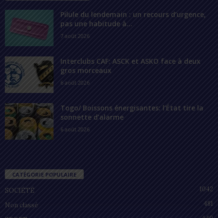
Pilule du lendemain : un recours d’urgence,
pas une habitude à...
7 août 2026
Interclubs CAF: ASCK et ASKO face à deux
gros morceaux
6 août 2026
Togo/ Boissons énergisantes: l’État tire la
sonnette d’alarme
6 août 2026
CATÉGORIE POPULAIRE
1042
SOCIÉTÉ
481
Non classé