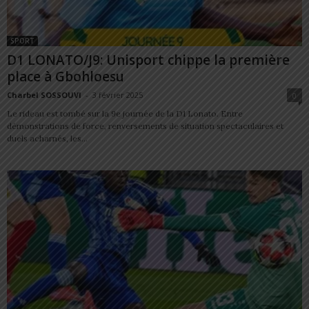
SPORT
D1 LONATO/J9: Unisport chippe la première
place à Gbohloesu
Charbel SOSSOUVI
-
3 février 2025
0
Le rideau est tombé sur la 9e journée de la D1 Lonato. Entre
démonstrations de force, renversements de situation spectaculaires et
duels acharnés, les...