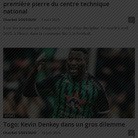
première pierre du centre technique
national
Charbel SOSSOUVI
-
7 avril 2025
0
Il est des instants qui changent le cours d’une discipline. Ce mardi 8 avril
2025, à Gbavé, dans la commune Zio 2, le football...
SPORT
Togo: Kevin Denkey dans un gros dilemme
Charbel SOSSOUVI
-
14 juin 2024
0