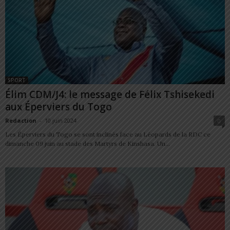
SPORT
Élim CDM/J4: le message de Félix Tshisekedi
aux Éperviers du Togo
Redaction
-
10 juin 2024
0
Les Éperviers du Togo se sont inclinés face au Léopards de la RDC ce
dimanche 09 juin au stade des Martyrs de Kinshasa. Un...