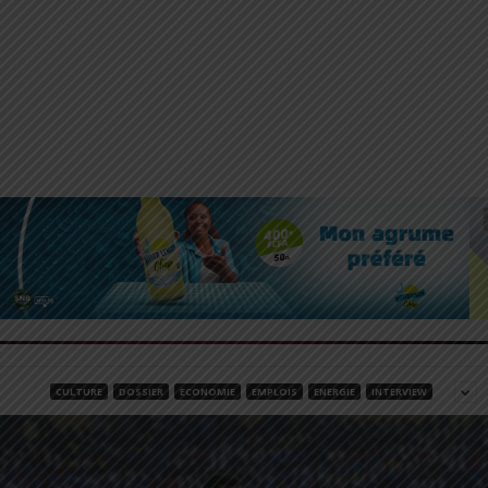
CULTURE
DOSSIER
ECONOMIE
EMPLOIS
ENERGIE
INTERVIEW