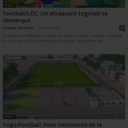
SPORT
Football/LDC: Un attaquant togolais se
démarque
Charbel SOSSOUVI
-
22 janvier 2025
0
La Ligue des Champions a repris ses droits ce mardi 22 janvier. C'est dans
ce cadre que le Slovan Bratislava du togolais, Idjessi Metsoko...
SPORT
Togo/Football: Pose imminente de la