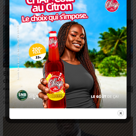
SPORT
Eliminatoires CDM 2026 : Le Togo a-t-il une
chance face au Soudan ?
Redaction
-
16 novembre 2023
0
Les Eperviers du Togo ont l’occasion d’écrire un nouveau chapitre de
l’histoire footballistique du pays. Ce soir à 16H GMT, la bande à Paulo...