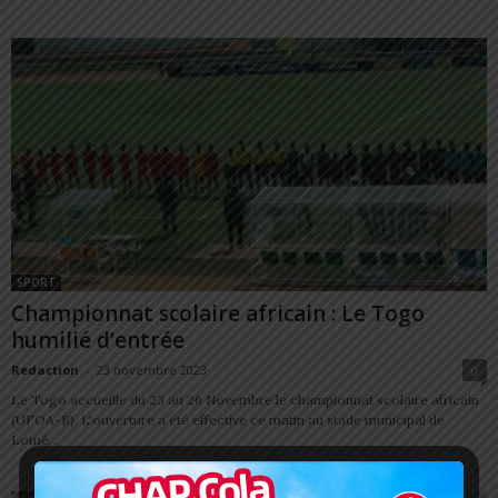
SPORT
Championnat scolaire africain : Le Togo
humilié d’entrée
Redaction
-
23 novembre 2023
0
Le Togo accueille du 23 au 26 Novembre le championnat scolaire africain
(UFOA-B). L'ouverture a été effective ce matin au stade municipal de
Lomé...