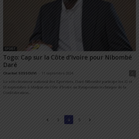
SPORT
Togo: Cap sur la Côte d’Ivoire pour Nibombé
Daré
Charbel SOSSOUVI
-
11 septembre 2024
0
Le sélectionneur national des Eperviers, Daré Nibombé participe les 12 et
13 septembre à Abidjan en Côte d’Ivoire au Symposium technique de la
Confédération...
3
4
5