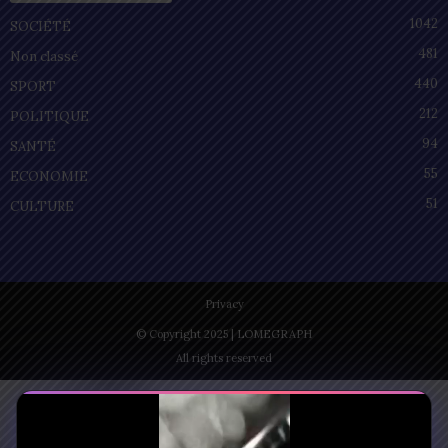
1042
SOCIÉTÉ
481
Non classé
440
SPORT
212
POLITIQUE
94
SANTÉ
55
ECONOMIE
51
CULTURE
Privacy
© Copyright 2025 | LOMEGRAPH
All rights reserved