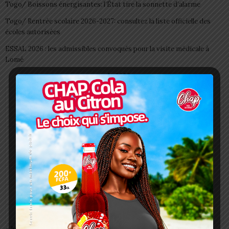
Togo/ Boissons énergisantes: l’État tire la sonnette d’alarme
Togo/ Rentrée scolaire 2026-2027: consultez la liste officielle des
écoles autorisées
ESSAL 2026 : les admissibles convoqués pour la visite médicale à
Lomé
août 2026
L
M
M
J
V
S
D
1
2
3
4
5
6
7
8
9
10
11
12
13
14
15
16
17
18
19
20
21
22
23
24
25
26
27
28
29
30
31