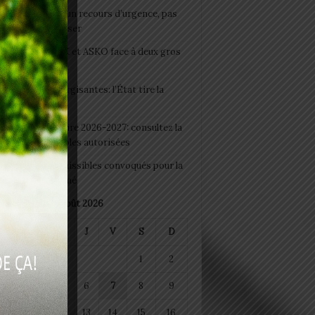
e du lendemain : un recours d’urgence, pas
abitude à banaliser
clubs CAF: ASCK et ASKO face à deux gros
eaux
 Boissons énergisantes: l’État tire la
tte d’alarme
 Rentrée scolaire 2026-2027: consultez la
 officielle des écoles autorisées
 2026 : les admissibles convoqués pour la
e médicale à Lomé
août 2026
M
M
J
V
S
D
1
2
4
5
6
7
8
9
11
12
13
14
15
16