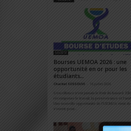
SOCIÉTÉ
Bourses UEMOA 2026 : une
opportunité en or pour les
étudiants...
Charbel SOSSOUVI
-
16 juillet 2026
L'excellence n'est jamais le fruit du hasard. Ell
récompense le travail, la persévérance et l'amb
Une nouvelle opportunité de l'UEMOA vient de
s'ouvrir pour...