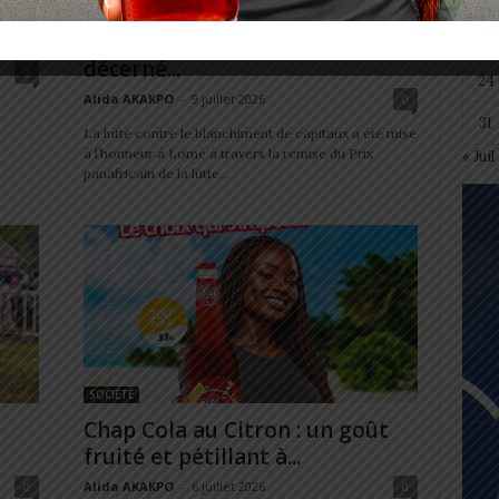
et
Lutte contre le blanchiment de
capitaux : un prix panafricain
17
décerné...
0
24
Alida AKAKPO
-
9 juillet 2026
0
31
La lutte contre le blanchiment de capitaux a été mise
à l’honneur à Lomé à travers la remise du Prix
« Juil
panafricain de la lutte...
SOCIÉTÉ
Chap Cola au Citron : un goût
fruité et pétillant à...
0
Alida AKAKPO
-
6 juillet 2026
0