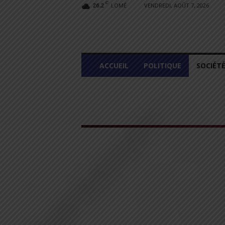
C
LOMÉ
VENDREDI, AOÛT 7, 2026
26.2
L
ACCUEIL
POLITIQUE
SOCIÉT
O
M
E
G
R
A
P
H