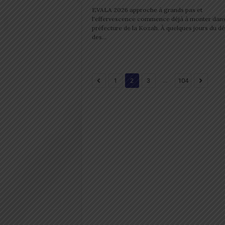
EVALA 2026 approche à grands pas et
l'effervescence commence déjà à monter dans
préfecture de la Kozah. À quelques jours du d
des...
...
1
2
3
104