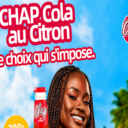
SOCIÉTÉ
t
Foire Internationale de Lomé
gues
2026 : la procédure officielle
pour réserver...
0
Charbel SOSSOUVI
-
14 juillet 2026
0
, les
À mesure que la 21ᵉ Foire Internationale de Lomé
 12
(FIL) approche, l'effervescence gagne déjà les
opérateurs économiques, entrepreneurs, artisans et
institutions qui souhaitent prendre...
Art