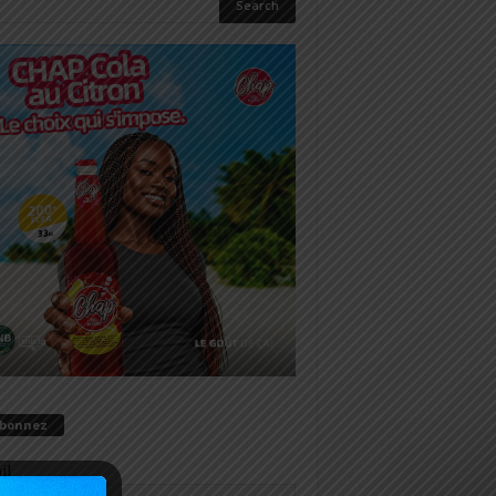
abonnez
il