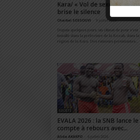
Kara/ « Vol de sexe »: le préf
brise le silence
Charbel SOSSOUVI
-
9 juillet 2026
Depuis quelques jours, un climat de peur s'est
installé dans la préfecture de la Kozah, dans la
région de la Kara. Des rumeurs persistantes...
SOCIÉTÉ
EVALA 2026 : la SNB lance le
compte à rebours avec...
Alida AKAKPO
-
6 juillet 2026