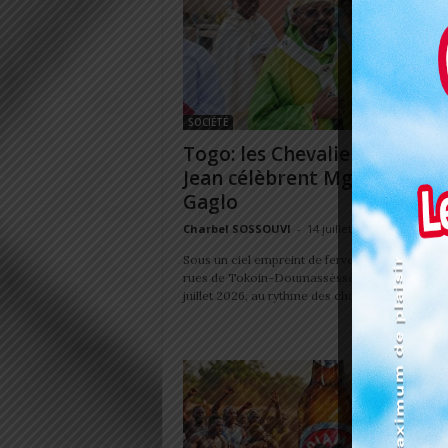
SOCIÉTÉ
Togo: les Chevaliers de Sain
Jean célèbrent Mgr Isaac Jo
Gaglo
Charbel SOSSOUVI
-
14 juillet 2026
Sous un ciel empreint de ferveur et d'allégresse
rues de Tokoin-Doumasséssé ont résonné, ce
juillet 2026, au rythme des chants, des pas...