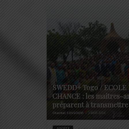
SWEDD+ Togo / ECOLE 
CHANCE : les maitres-ar
préparent à transmettre
Charbel SOSSOUVI
-
3 août 2026
SOCIÉTÉ
Accueil
SOCIÉTÉ
Page 2