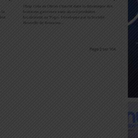
Chap Cola au Citron s'inscrit dans la dynamique des
 la
boissons gazeuses sans alcool produites
ébut
localement au Togo. Développé par la Société
Nouvelle de Boissons...
Page 2 sur 104