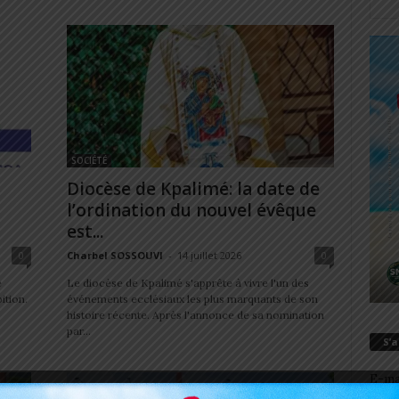
SOCIÉTÉ
Diocèse de Kpalimé: la date de
l’ordination du nouvel évêque
est...
0
Charbel SOSSOUVI
-
14 juillet 2026
0
e
Le diocèse de Kpalimé s'apprête à vivre l'un des
ition.
événements ecclésiaux les plus marquants de son
histoire récente. Après l'annonce de sa nomination
par...
S’
E-ma