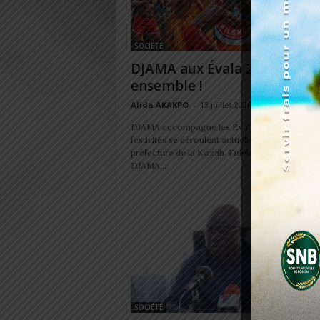
SOCIÉTÉ
DJAMA aux Évala 2026 : on e
ensemble !
Alida AKAKPO
-
13 juillet 2026
DJAMA accompagne les Évala 2026, dont les
festivités se déroulent actuellement dans la
préfecture de la Kozah. Fidèle à son slogan « 
DJAMA,...
SOCIÉTÉ