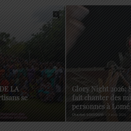
0
DE LA
Glory Night 2026:
tisans se
fait chanter des mi
personnes à Lomé
Charbel SOSSOUVI
-
3 août 2026