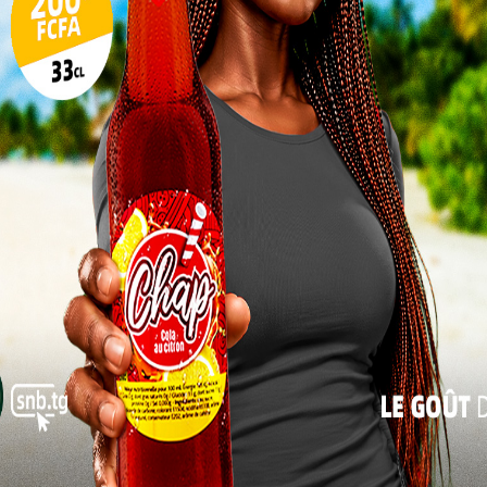
Pilul
une h
SOCIÉTÉ
Inter
st
Lutte contre la corruption : la
morc
HAPLUCIA appelle à faire de...
Togo/
0
Alida AKAKPO
-
10 juillet 2026
0
sonne
En prélude à la célébration de la 10ème édition de la
Togo/
journée africaine de lutte contre la corruption, la
liste
Avec
Haute Autorité de Prévention et...
ESSAL
visit
L
3
SOCIÉTÉ
10