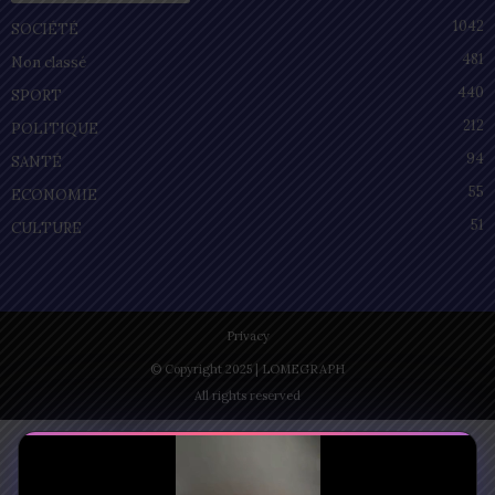
1042
SOCIÉTÉ
481
Non classé
440
SPORT
212
POLITIQUE
94
SANTÉ
55
ECONOMIE
51
CULTURE
Privacy
© Copyright 2025 | LOMEGRAPH
All rights reserved