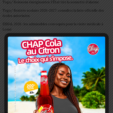
Togo/ Boissons énergisantes: l’État tire la sonnette d’alarme
Togo/ Rentrée scolaire 2026-2027: consultez la liste officielle des
écoles autorisées
ESSAL 2026 : les admissibles convoqués pour la visite médicale à
Lomé
août 2026
L
M
M
J
V
S
D
1
2
3
4
5
6
7
8
9
10
11
12
13
14
15
16
17
18
19
20
21
22
23
24
25
26
27
28
29
30
31