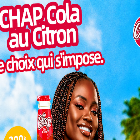
en République démocratique du Congo et dans
Pilul
Lacs). À l’initiative du Togo, la rencontre est
une h
Gnassingbé
, Président du Conseil de la République
Union africaine, avec une ambition clairement
Inter
morc
ction africaine à produire des résultats concrets.
Togo/
Dans une région marquée par la
sonne
persistance des violences à l’Est de la RDC
Togo/
et la multiplication des cadres de
liste
négociation, Lomé se présente comme un
ESSAL
point de bascule. L’enjeu dépasse le simple
visit
rendez-vous diplomatique : il s’agit de savoir
si la paix dans l’espace RDC-Grands Lacs
peut enfin passer du registre des intentions
L
à celui de l’exécution mesurable.
é mise sur une méthode plutôt
3