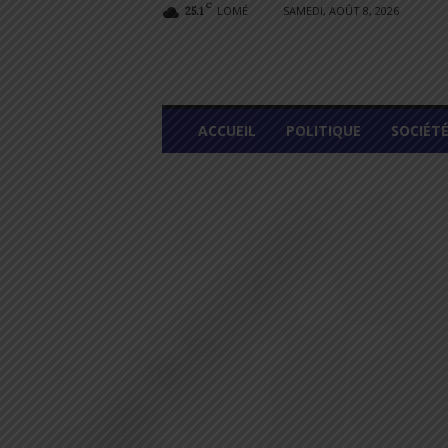
C
LOMÉ
SAMEDI, AOÛT 8, 2026
25.1
L
ACCUEIL
POLITIQUE
SOCIÉT
O
M
E
G
R
A
P
H