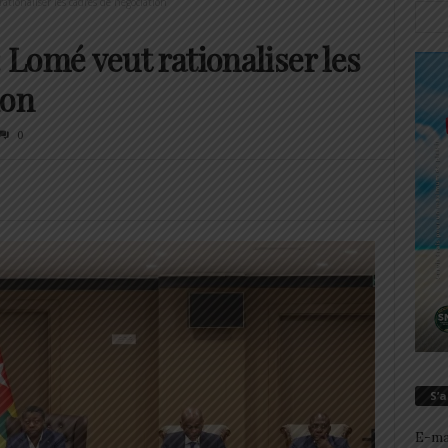
tionaliser les cadres de négociation
Lomé veut rationaliser les
ion
0
S’
E-ma