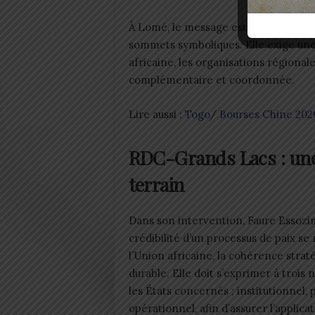
À Lomé, le message est sans équivoqu
sommets symboliques. Elle exige une 
africaine, les organisations régionale
complémentaire et coordonnée.
Lire aussi :
Togo/ Bourses Chine 2026
RDC-Grands Lacs : une 
terrain
Dans son intervention, Faure Essozim
crédibilité d’un processus de paix se
l’Union africaine, la cohérence stra
durable. Elle doit s’exprimer à trois 
les États concernés ; institutionnel, 
opérationnel, afin d’assurer l’applica