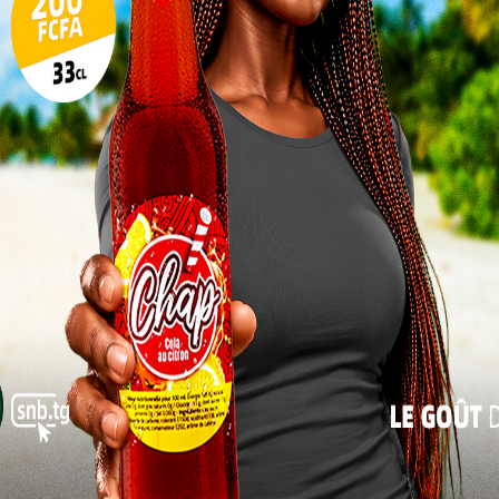
ce
10
17
st l’aboutissement d’une séquence préparée en
24
itale togolaise a accueilli des travaux techniques
acteurs clés du processus. Cette phase préparatoire
31
rifier les priorités et poser les bases d’une
« Juil
différents niveaux d’intervention.
ise
es
le et
ence des
proche fondée sur la rationalisation : réduire les
té des rôles et instaurer une chaîne de décision
.