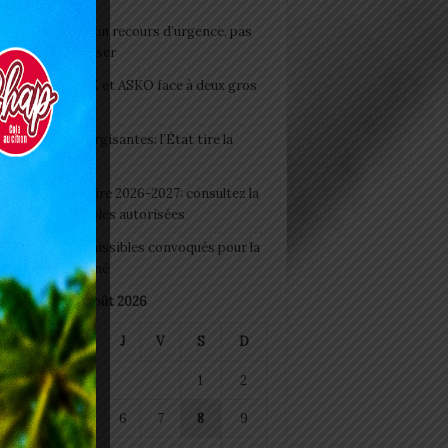
e du lendemain : un recours d’urgence, pas
abitude à banaliser
clubs CAF: ASCK et ASKO face à deux gros
eaux
 Boissons énergisantes: l’État tire la
tte d’alarme
 Rentrée scolaire 2026-2027: consultez la
 officielle des écoles autorisées
 2026 : les admissibles convoqués pour la
e médicale à Lomé
août 2026
M
M
J
V
S
D
1
2
4
5
6
7
8
9