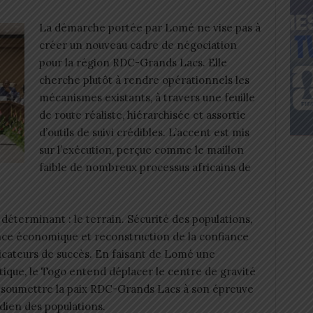
La démarche portée par Lomé ne vise pas à
créer un nouveau cadre de négociation
pour la région RDC-Grands Lacs. Elle
cherche plutôt à rendre opérationnels les
mécanismes existants, à travers une feuille
de route réaliste, hiérarchisée et assortie
d’outils de suivi crédibles. L’accent est mis
sur l’exécution, perçue comme le maillon
faible de nombreux processus africains de
 déterminant : le terrain. Sécurité des populations,
lance économique et reconstruction de la confiance
dicateurs de succès. En faisant de Lomé une
que, le Togo entend déplacer le centre de gravité
 et soumettre la paix RDC-Grands Lacs à son épreuve
idien des populations.