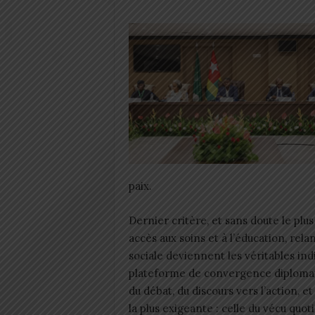
paix.
Dernier critère, et sans doute le plus
accès aux soins et à l’éducation, re
sociale deviennent les véritables in
plateforme de convergence diplomati
du débat, du discours vers l’action,
la plus exigeante : celle du vécu quot