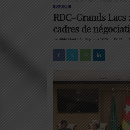
Accueil
POLITIQUE
RDC-Grands Lacs : Lomé veut ra
POLITIQUE
RDC-Grands Lacs : 
cadres de négociat
Par
Alida AKAKPO
-
18 janvier 2026
135