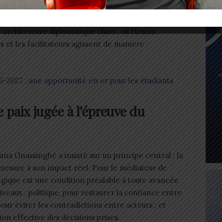
e : la paix ne peut émerger d’une succession de
architecture diplomatique claire, où l’Union
s et les facilitateurs agissent de manière
-2027 : une opportunité en or pour les étudiants
paix jugée à l’épreuve du
na Gnassingbé a insisté sur un principe central : la
 mesure à son impact réel. Pour le médiateur de
tégique est une condition préalable à toute avancée
niveaux : politique, pour restaurer la confiance entre
pour éviter les contradictions entre acteurs ; et
tion effective des décisions prises.