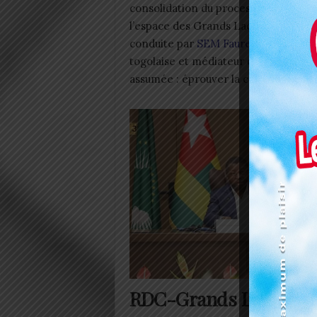
consolidation du processus de paix 
l’espace des Grands Lacs (RDC-Grands 
conduite par
SEM Faure Essozimna 
togolaise et médiateur désigné de l’
assumée : éprouver la capacité de l’a
RDC-Grands Lacs : Lom