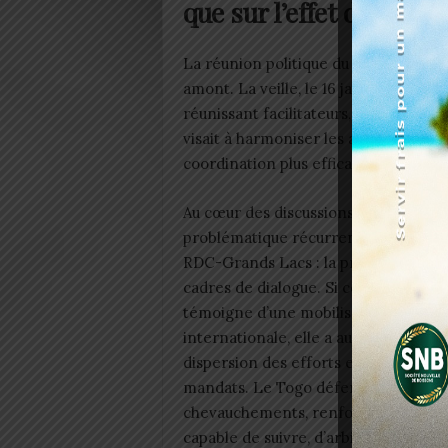
que sur l’effet d’annon
La réunion politique du 17 janvier e
amont. La veille, le 16 janvier, la cap
réunissant facilitateurs, experts et 
visait à harmoniser les approches, cla
coordination plus efficace entre les 
Au cœur des discussions figure une
problématique récurrente dans la cr
RDC-Grands Lacs : la prolifération d
cadres de dialogue. Si cette diversité
témoigne d’une mobilisation régiona
internationale, elle a aussi favorisé la
dispersion des efforts et la concurr
mandats. Le Togo défend ainsi une ap
chevauchements, renforcer la lisibili
capable de suivre, d’arbitrer et d’agir