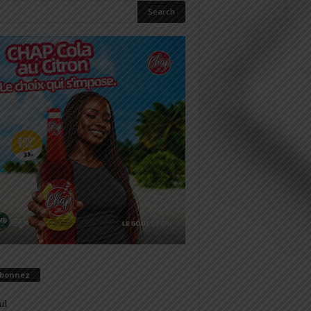
abonnez
il