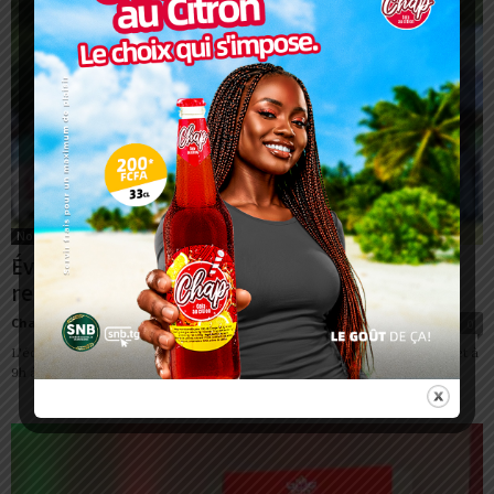
Non classé
Évala 2026 : Kara à quatre jours du grand
rendez-vous
Charbel SOSSOUVI
-
7 juillet 2026
0
L'édition 2026 des luttes traditionnelles Evala démarre ce samedi 11 juillet à
9h à l'EPP Kagnalada/Pya, dans la préfecture de la Kozah, région de...