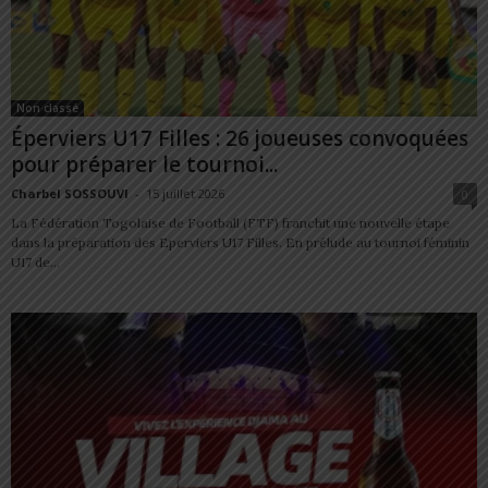
Non classé
Éperviers U17 Filles : 26 joueuses convoquées
pour préparer le tournoi...
Charbel SOSSOUVI
-
15 juillet 2026
0
La Fédération Togolaise de Football (FTF) franchit une nouvelle étape
dans la préparation des Eperviers U17 Filles. En prélude au tournoi féminin
U17 de...