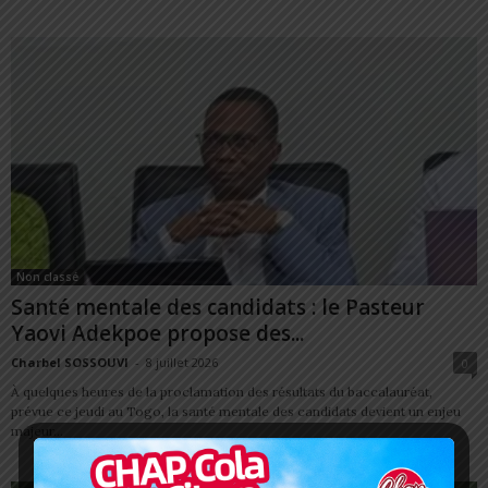
Non classé
Santé mentale des candidats : le Pasteur
Yaovi Adekpoe propose des...
Charbel SOSSOUVI
-
8 juillet 2026
0
À quelques heures de la proclamation des résultats du baccalauréat,
prévue ce jeudi au Togo, la santé mentale des candidats devient un enjeu
majeur...