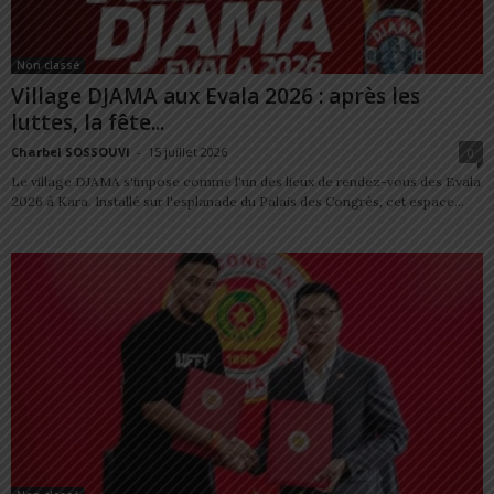
Non classé
Village DJAMA aux Evala 2026 : après les
luttes, la fête...
Charbel SOSSOUVI
-
15 juillet 2026
0
Le village DJAMA s'impose comme l'un des lieux de rendez-vous des Evala
2026 à Kara. Installé sur l'esplanade du Palais des Congrès, cet espace...