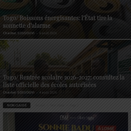
Togo/ Boissons énergisantes: l’État tire la
sonnette d’alarme
Charbel SOSSOUVI
-
6 août 2026
Togo/ Rentrée scolaire 2026-2027: consultez la
liste officielle des écoles autorisées
Charbel SOSSOUVI
-
4 août 2026
NON CLASSÉ
Accueil
Non classé
Page 2