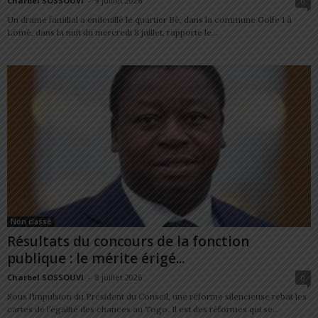
Charbel SOSSOUVI
-
9 juillet 2026
0
Un drame familial a endeuillé le quartier Bè, dans la commune Golfe 1 à
Lomé, dans la nuit du mercredi 8 juillet, rapporte le...
Non classé
Résultats du concours de la fonction
publique : le mérite érigé...
Charbel SOSSOUVI
-
8 juillet 2026
0
Sous l’impulsion du Président du Conseil, une réforme silencieuse rebat les
cartes de l’égalité des chances au Togo. Il est des réformes qui se...