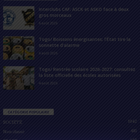
Interclubs CAF: ASCK et ASKO face à deux
gros morceaux
6 août 2026
Togo/ Boissons énergisantes: l’État tire la
sonnette d’alarme
6 août 2026
Togo/ Rentrée scolaire 2026-2027: consultez
la liste officielle des écoles autorisées
4 août 2026
CATÉGORIE POPULAIRE
1042
SOCIÉTÉ
481
Non classé