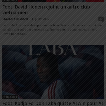
Non classé
Foot: David Henen rejoint un autre club
vietnamien
Charbel SOSSOUVI
-
13 juillet 2026
0
Le football ne cesse de repousser les frontières. Après avoir construit une
carrière marquée par plusieurs expériences sur le continent européen,
David Henen fait...
Non classé
Foot: Kodjo Fo-Doh Laba quitte Al Ain pour Al