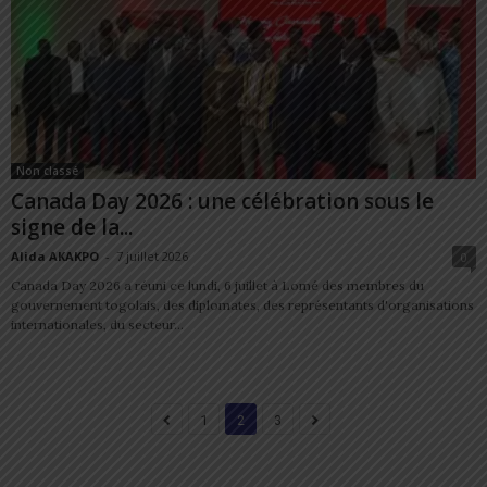
Non classé
Canada Day 2026 : une célébration sous le
signe de la...
Alida AKAKPO
-
7 juillet 2026
0
Canada Day 2026 a réuni ce lundi, 6 juillet à Lomé des membres du
gouvernement togolais, des diplomates, des représentants d'organisations
internationales, du secteur...
1
2
3