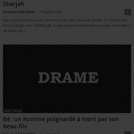
Sharjah
Charbel SOSSOUVI
-
13 juillet 2026
0
Après plusieurs jours de rumeurs et de spéculations, Kodjo Fo-Doh Laba
s'est engagé avec Al Sharjah. L'attaquant international togolais, arrivé libre
au terme de...
Non classé
Bè : un homme poignardé à mort par son
beau-fils