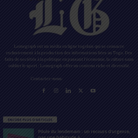
Lomegraph est un média en ligne togolais qui se consacre
exclusivement à la production des informations liées au Togo. Des
faits de sociétés à la politique en passant l’économie, la culture sans
oublier le sport ; Lomegraph offre un contenu riche et diversifié.
Contactez-nous:
contact@lomegraph.tg
ENCORE PLUS D'ARTICLES
Pilule du lendemain : un recours d’urgence,
pas une habitude à...