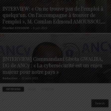
INTERVIEW: « On ne trouve pas de l’emploi à
quelqu’un. On l’accompagne à trouver de
l’emploi », M. Comlan Edmond AMOUSSOU,...
Charbel SOSSOUVI
-
8 juin 2026
[INTERVIEW] Commandant Gbota GWALIBA,
DG de ANCy : « La cybersécurité est un enjeu
majeur pour notre pays »
Redaction
-
22 août 2023
INTERVIEW
Accueil
INTERVIEW