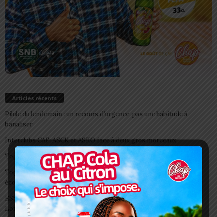
Articles récents
Pilule du lendemain : un recours d’urgence, pas une habitude à
banaliser
Interclubs CAF: ASCK et ASKO face à deux gros morceaux
Togo/ Boissons énergisantes: l’État tire la sonnette d’alarme
Togo/ Rentrée scolaire 2026-2027: consultez la liste officielle des
écoles autorisées
ESSAL 2026 : les admissibles convoqués pour la visite médicale à
Lomé