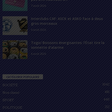
7 août 2026
Interclubs CAF: ASCK et ASKO face à deux
gros morceaux
6 août 2026
Togo/ Boissons énergisantes: l’État tire la
sonnette d’alarme
6 août 2026
CATÉGORIE POPULAIRE
1042
SOCIÉTÉ
481
Non classé
440
SPORT
212
POLITIQUE