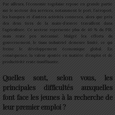
Par ailleurs, l’économie togolaise repose en grande partie
sur le secteur des services, notamment le port, l’aéroport,
les banques et d’autres activités connexes, alors que près
des deux tiers de la main-d’œuvre travaillent dans
l’agriculture. Ce secteur représente plus de 40 % du PIB,
mais reste peu mécanisé. Malgré les efforts du
gouvernement, le tissu industriel demeure limité, ce qui
freine le développement économique global. En
conséquence, la valeur ajoutée en matière d’emploi et de
productivité reste insuffisante.
Quelles sont, selon vous, les
principales difficultés auxquelles
font face les jeunes à la recherche de
leur premier emploi ?