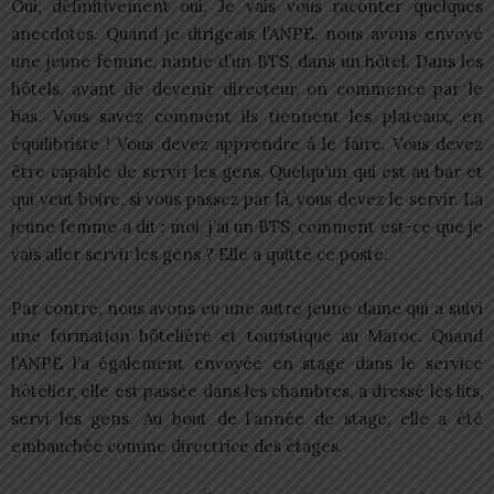
Oui, définitivement oui. Je vais vous raconter quelques
anecdotes. Quand je dirigeais l’ANPE, nous avons envoyé
une jeune femme, nantie d’un BTS, dans un hôtel. Dans les
hôtels, avant de devenir directeur, on commence par le
bas. Vous savez comment ils tiennent les plateaux, en
équilibriste ! Vous devez apprendre à le faire. Vous devez
être capable de servir les gens. Quelqu’un qui est au bar et
qui veut boire, si vous passez par là, vous devez le servir. La
jeune femme a dit : moi, j’ai un BTS, comment est-ce que je
vais aller servir les gens ? Elle a quitté ce poste.
Par contre, nous avons eu une autre jeune dame qui a suivi
une formation hôtelière et touristique au Maroc. Quand
l’ANPE l’a également envoyée en stage dans le service
hôtelier, elle est passée dans les chambres, a dressé les lits,
servi les gens. Au bout de l’année de stage, elle a été
embauchée comme directrice des étages.