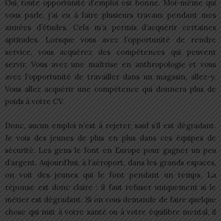
Oui, toute opportunité d’emploi est bonne. Moi-même qui
vous parle, j’ai eu à faire plusieurs travaux pendant mes
années d’études. Cela m’a permis d’acquérir certaines
aptitudes. Lorsque vous avez l’opportunité de rendre
service, vous acquérez des compétences qui peuvent
servir. Vous avez une maîtrise en anthropologie et vous
avez l’opportunité de travailler dans un magasin, allez-y.
Vous allez acquérir une compétence qui donnera plus de
poids à votre CV.
Donc, aucun emploi n’est à rejeter, sauf s’il est dégradant.
Je vois des jeunes de plus en plus dans ces équipes de
sécurité. Les gens le font en Europe pour gagner un peu
d’argent. Aujourd’hui, à l’aéroport, dans les grands espaces,
on voit des jeunes qui le font pendant un temps. La
réponse est donc claire : il faut refuser uniquement si le
métier est dégradant. Si on vous demande de faire quelque
chose qui nuit à votre santé ou à votre équilibre mental, il