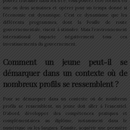
pouvez travailler dans les BTP, vous pouvez être formés en
une ou deux semaines et opérer pour un temps donné si
l’économie est dynamique. C’est ce dynamisme que les
différents programmes, dont la Feuille de route
gouvernementale, visent à stimuler. Mais l’environnement
international impacte négativement tous ces
investissements du gouvernement.
Comment un jeune peut-il se
démarquer dans un contexte où de
nombreux profils se ressemblent ?
Pour se démarquer dans un contexte où de nombreux
profils se ressemblent, un jeune doit aller à l’essentiel.
D’abord, développer des compétences pratiques et
complémentaires au diplôme, notamment dans le
numérique ou les langues. Ensuite, acquérir une première