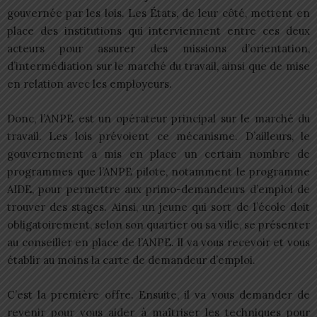
gouvernée par les lois. Les États, de leur côté, mettent en
place des institutions qui interviennent entre ces deux
acteurs pour assurer des missions d’orientation,
d’intermédiation sur le marché du travail, ainsi que de mise
en relation avec les employeurs.
Donc, l’ANPE est un opérateur principal sur le marché du
travail. Les lois prévoient ce mécanisme. D’ailleurs, le
gouvernement a mis en place un certain nombre de
programmes que l’ANPE pilote, notamment le programme
AIDE, pour permettre aux primo-demandeurs d’emploi de
trouver des stages. Ainsi, un jeune qui sort de l’école doit
obligatoirement, selon son quartier ou sa ville, se présenter
au conseiller en place de l’ANPE. Il va vous recevoir et vous
établir au moins la carte de demandeur d’emploi.
C’est la première offre. Ensuite, il va vous demander de
revenir pour vous aider à maîtriser les techniques pour