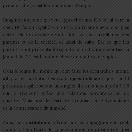
premier chef, c’est le demandeur d’emploi.
Imaginez un jeune qui veut approcher une fille et lui faire la
cour. De façon régulière, il entre en relation avec elle, puis
cette relation évolue vers la dot, sous la surveillance des
parents et de la société, et ainsi de suite. Est-ce que les
parents sont présents lorsque le jeune homme courtise la
jeune fille ? C’est la même chose en matière d’emploi.
C’est le jeune lui-même qui doit faire les démarches, même
s’il y a les parents. Les statistiques indiquent que, sur 10
personnes qui trouvent un emploi, il y en a à peu près 3 à 5
qui le trouvent grâce aux relations parentales ou de
quartier. Mais, pour le reste, tout repose sur le dynamisme
et la connaissance du marché.
Ainsi, ces institutions offrent un accompagnement réel,
même si les efforts du gouvernement ne permettent pas