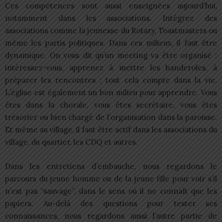
Ces compétences sont aussi enseignées aujourd’hui,
notamment dans les associations. Intégrez des
associations comme la jeunesse du Rotary, Toastmasters ou
même les partis politiques. Dans ces milieux, il faut être
dynamique. On vous dit qu’un meeting va être organisé :
intéressez-vous, apprenez à mettre les banderoles, à
préparer les rencontres ; tout cela compte dans la vie.
L’église est également un bon milieu pour apprendre. Vous
êtes dans la chorale, vous êtes secrétaire, vous êtes
trésorier ou bien chargé de l’organisation dans la paroisse.
Et même au village, il faut être actif dans les associations du
village, du quartier, les CDQ et autres.
Dans les entretiens d’embauche, nous regardons le
parcours du jeune homme ou de la jeune fille pour voir s’il
n’est pas “sauvage”, dans le sens où il ne connaît que les
papiers. Au-delà des questions pour tester ses
connaissances, nous regardons aussi l’autre partie de