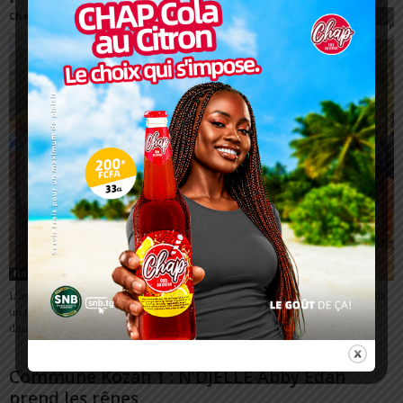
Charbel SOSSOUVI
-
17 novembre 2025
0
Non classé
L'association Initiative Action et Developpement (IADV-TOGO) a accueilli
un partenaire financier le dimanche 16 novembre 2025 à Lassa-Houdé,
dans le canton de Lassa, à...
Commune Kozah 1 : N’DJELLE Abby Edah
prend les rênes