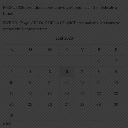
ESSAL 2026 : les admissibles convoqués pour la visite médicale à
Lomé
SWEDD+ Togo / ECOLE DE LA CHANCE : les maitres-artisans se
préparent à transmettre
août 2026
L
M
M
J
V
S
D
1
2
3
4
5
6
7
8
9
10
11
12
13
14
15
16
17
18
19
20
21
22
23
24
25
26
27
28
29
30
31
« Juil