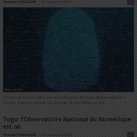
Charbel SOSSOUVI
-
19 novembre 2025
0
Non classé
Ce samedi 22 novembre, une nouvelle page du Togo digital s’apprête à
s’écrire. Dans les rues de Vo, de Yoto, de Bas-Mono et des...
Togo: l’Observatoire National du Numérique
est né
Charbel SOSSOUVI
-
19 novembre 2025
0