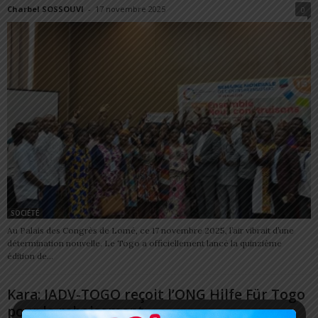
Charbel SOSSOUVI
-
17 novembre 2025
0
SOCIÉTÉ
Au Palais des Congrès de Lomé, ce 17 novembre 2025, l’air vibrait d’une
détermination nouvelle. Le Togo a officiellement lancé la quinzième
édition de...
Kara: IADV-TOGO reçoit l’ONG Hilfe Für Togo
pour le reboisement