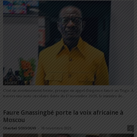
SOCIÉTÉ
C’est un avertissement ferme, presque un appel d’urgence lancé au Togo. À
travers une note circulaire datée du 17 novembre 2025, le ministre de...
Faure Gnassingbé porte la voix africaine à
Moscou
Charbel SOSSOUVI
-
18 novembre 2025
0