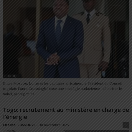
POLITIQUE
Entre Moscou, Lomé et les capitales africaines, le Président du Conseil
togolais Faure Gnassingbé tisse une stratégie audacieuse : sécuriser le
Sahel, protéger les...
Togo: recrutement au ministère en charge de
l’énergie
Charbel SOSSOUVI
-
18 novembre 2025
0