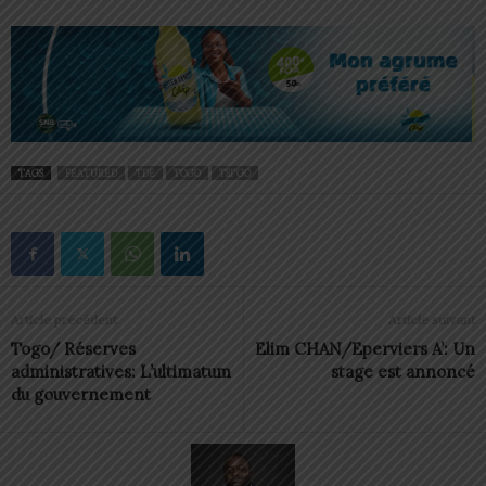
TAGS
FEATURED
TDE
TOGO
TSI'GO
Article précédent
Article suivant
Togo/ Réserves
Elim CHAN/Eperviers A’: Un
administratives: L’ultimatum
stage est annoncé
du gouvernement