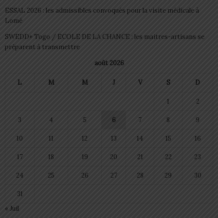
ESSAL 2026 : les admissibles convoqués pour la visite médicale à
Lomé
SWEDD+ Togo / ECOLE DE LA CHANCE : les maitres-artisans se
préparent à transmettre
août 2026
L
M
M
J
V
S
D
1
2
3
4
5
6
7
8
9
10
11
12
13
14
15
16
17
18
19
20
21
22
23
24
25
26
27
28
29
30
31
« Juil