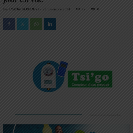
Par
Charbel SOSSOUVI
-
21 novembre 2024
97
0