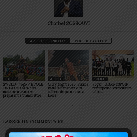
Charbel SOSSOUVI
ARTICLES CONNEXES
PLUS DE L'AUTEUR
SOCIÉTÉ
SOCIÉTÉ
SOCIÉTÉ
SWEDD+ Togo / ECOLE
Glory Night 2026: Sonnie
Vogan : AGRI-ESPOIR
DE LA CHANCE : les
Badu fait chanter des
récompense les meilleurs
maitres-artisans se
milliers de personnes à
talents
préparent à transmettre
Lomé
LAISSER UN COMMENTAIRE