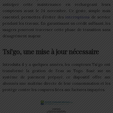
anticiper cette maintenance en rechargeant leurs
compteurs avant le 24 novembre. Ce geste, simple mais
essentiel, permettra d’éviter des
interruptions
de service
pendant les travaux. En garantissant un crédit suffisant, les
usagers pourront traverser cette phase de transition sans
désagrément majeur.
Tsi’go, une mise à jour nécessaire
Introduits il y a quelques années, les compteurs Tsi’go ont
transformé la gestion de l’eau au Togo. Basé sur un
système de paiement prépayé, ce dispositif offre aux
abonnés une maîtrise directe de leur consommation et les
protège contre les coupures liées aux factures impayées.