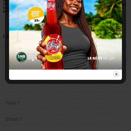
SWEDD+ Togo / ECOLE
Glory Night 2026: Sonnie
Vogan : AGRI-ESPOIR
DE LA CHANCE : les
Badu fait chanter des
récompense les meilleurs
maitres-artisans se
milliers de personnes à
talents
préparent à transmettre
Lomé
LAISSER UN COMMENTAIRE