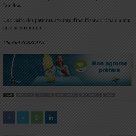
familles.
Une visite des patients atteints d’insuffisance rénale a mis
fin à la cérémonie.
Charbel SOSSOUVI
TAGS
CHU KARA
FEATURED
HÉMODIALYSE
NÉPHROLOGIE
TOGO
Article précédent
Article suivant