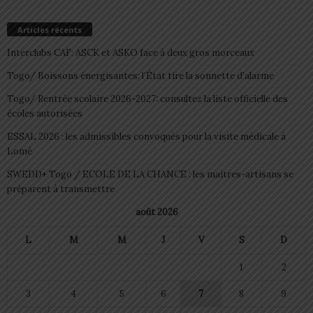
Articles récents
Interclubs CAF: ASCK et ASKO face à deux gros morceaux
Togo/ Boissons énergisantes: l’État tire la sonnette d’alarme
Togo/ Rentrée scolaire 2026-2027: consultez la liste officielle des
écoles autorisées
ESSAL 2026 : les admissibles convoqués pour la visite médicale à
Lomé
SWEDD+ Togo / ECOLE DE LA CHANCE : les maitres-artisans se
préparent à transmettre
août 2026
L
M
M
J
V
S
D
1
2
3
4
5
6
7
8
9