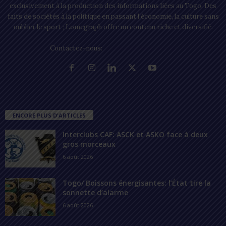
exclusivement à la production des informations liées au Togo. Des
faits de sociétés à la politique en passant l’économie, la culture sans
oublier le sport ; Lomegraph offre un contenu riche et diversifié.
Contactez-nous:
contact@lomegraph.tg
ENCORE PLUS D'ARTICLES
Interclubs CAF: ASCK et ASKO face à deux
gros morceaux
6 août 2026
Togo/ Boissons énergisantes: l’État tire la
sonnette d’alarme
6 août 2026