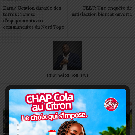
Kara/ Gestion durable des
CEET: Une enquête de
terres : remise
satisfaction bientôt ouverte
d’équipements aux
communautés du Nord Togo
Charbel SOSSOUVI
ARTICLES CONNEXES
PLUS DE L'AUTEUR
SOCIÉTÉ
SOCIÉTÉ
SOCIÉTÉ