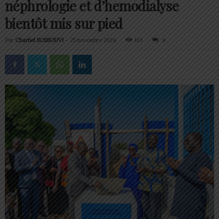
néphrologie et d’hemodialyse
bientôt mis sur pied
Par
Charbel SOSSOUVI
-
25 novembre 2024
103
0