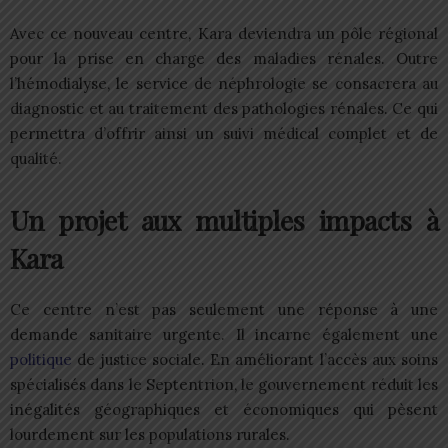
Avec ce nouveau centre, Kara deviendra un pôle régional
pour la prise en charge des maladies rénales. Outre
l’hémodialyse, le service de néphrologie se consacrera au
diagnostic et au traitement des pathologies rénales. Ce qui
permettra d’offrir ainsi un suivi médical complet et de
qualité.
Un projet aux multiples impacts à
Kara
Ce centre n’est pas seulement une réponse à une
demande sanitaire urgente. Il incarne également une
politique
de justice sociale. En améliorant l’accès aux soins
spécialisés dans le Septentrion, le gouvernement réduit les
inégalités géographiques et économiques qui pèsent
lourdement sur les populations rurales.