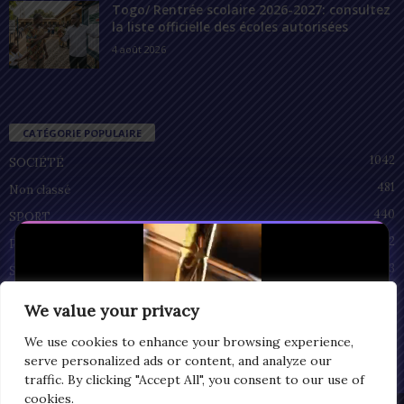
Togo/ Rentrée scolaire 2026-2027: consultez
la liste officielle des écoles autorisées
4 août 2026
CATÉGORIE POPULAIRE
1042
SOCIÉTÉ
481
Non classé
440
SPORT
212
POLITIQUE
93
SANTÉ
55
ECONOMIE
We value your privacy
51
CULTURE
We use cookies to enhance your browsing experience,
serve personalized ads or content, and analyze our
traffic. By clicking "Accept All", you consent to our use of
cookies.