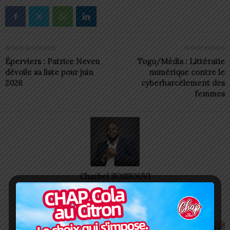
Article précédent
Article suivant
Éperviers : Patrice Neveu
Togo/Média : Littératie
dévoile sa liste pour juin
numérique contre le
2026
cyberharcèlement des
femmes
Charbel SOSSOUVI
ARTICLES CONNEXES
PLUS DE L'AUTEUR