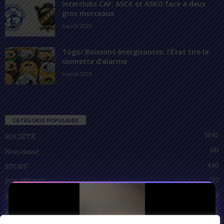
Interclubs CAF: ASCK et ASKO face à deux
gros morceaux
6 août 2026
Togo/ Boissons énergisantes: l’État tire la
sonnette d’alarme
6 août 2026
CATÉGORIE POPULAIRE
1042
SOCIÉTÉ
481
Non classé
440
SPORT
212
POLITIQUE
94
SANTÉ
55
ECONOMIE