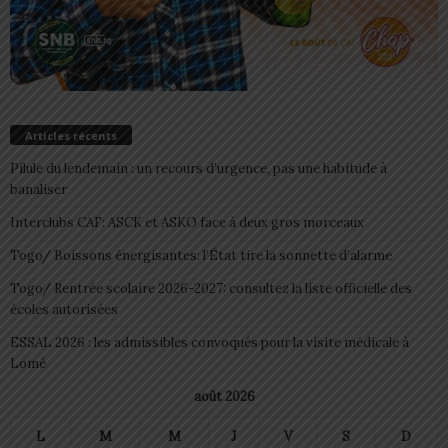
Articles récents
Pilule du lendemain : un recours d’urgence, pas une habitude à
banaliser
Interclubs CAF: ASCK et ASKO face à deux gros morceaux
Togo/ Boissons énergisantes: l’État tire la sonnette d’alarme
Togo/ Rentrée scolaire 2026-2027: consultez la liste officielle des
écoles autorisées
ESSAL 2026 : les admissibles convoqués pour la visite médicale à
Lomé
août 2026
L
M
M
J
V
S
D