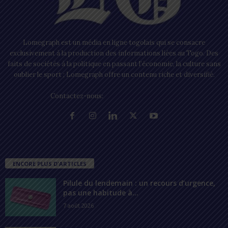
Lomegraph est un média en ligne togolais qui se consacre
exclusivement à la production des informations liées au Togo. Des
faits de sociétés à la politique en passant l’économie, la culture sans
oublier le sport ; Lomegraph offre un contenu riche et diversifié.
Contactez-nous:
contact@lomegraph.tg
ENCORE PLUS D'ARTICLES
Pilule du lendemain : un recours d’urgence,
pas une habitude à...
7 août 2026