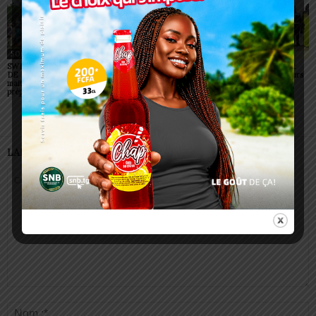
SOCIÉTÉ
SOCIÉTÉ
SOCIÉTÉ
SWEDD+ Togo / ECOLE
Glory Night 2026: Sonnie
Vogan : AGRI-ESPOIR
DE LA CHANCE : les
Badu fait chanter des
récompense les meilleurs
maitres-artisans se
milliers de personnes à
talents
préparent à transmettre
Lomé
LAISSER UN COMMENTAIRE