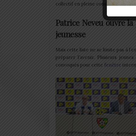
collectif en pleine construction.
Patrice Neveu ouvre la
jeunesse
Mais cette liste ne se limite pas à 
préparer l’avenir. Plusieurs jeune
convoqués pour cette
fenêtre
intern