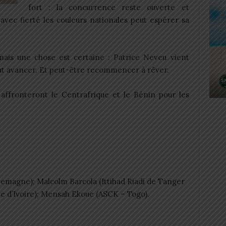
fort : la concurrence reste ouverte et
vec fierté les couleurs nationales peut espérer sa
ais une chose est certaine : Patrice Neveu vient
eut avancer. Et peut-être recommencer à rêver.
 affronteront le Centrafrique et le Bénin pour les
emagne); Malcolm Barcola (Ittihad Riadi de Tanger
te d’Ivoire); Mensah Ekoue (ASCK – Togo).