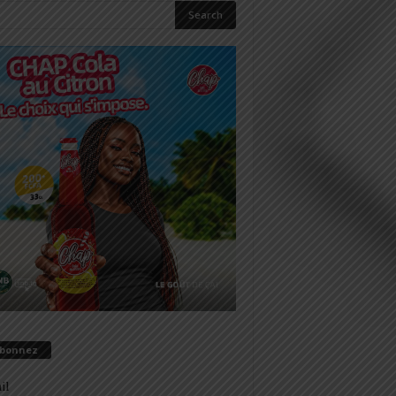
abonnez
il