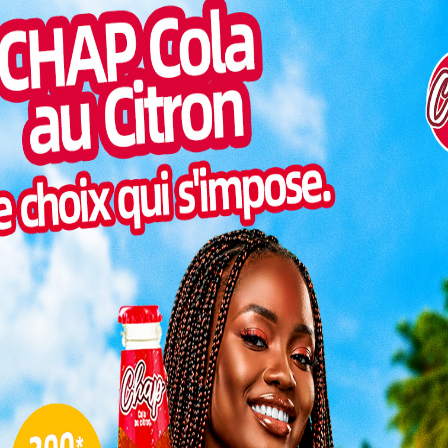
a liste des 25 joueurs retenus pour le stage prévu au
Pilul
périence, jeunesse et envie de reconquête, dans un
une h
rche plus que jamais à retrouver sa grandeur sur la
Inter
morc
Lire aussi:
Eperviers: Patrice Neveu dévoile
Togo/
sa liste ce samedi
sonne
Togo/
Face à la Centrafrique le 5 juin à Rabat puis
liste
contre le Bénin le 9 juin à Mohammédia, les
ESSAL
Éperviers auront l’occasion de montrer un
visit
nouveau visage. Celui d’une équipe qui veut
progresser, gagner en identité et surtout
redonner espoir à tout un peuple passionné
L
le expérimentée pour guider le
3