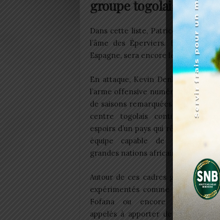
groupe togolais
Dans cette liste, Patrice Neveu rest
l’âme des Éperviers. Le capitain
Espagne, sera encore le patron d’un 
En attaque, Kevin Denkey apparaî
l’arme offensive numéro un du Togo
de saisons remarquées à l’étranger, 
centre togolais continue de por
espoirs d’un pays qui rêve de retro
équipe capable de faire tremb
grandes nations africaines.
Autour de ces cadres gravitent des
expérimentés comme Roger Aholou
Fofana ou encore Kennedy Bo
appelés à apporter de la stabilité