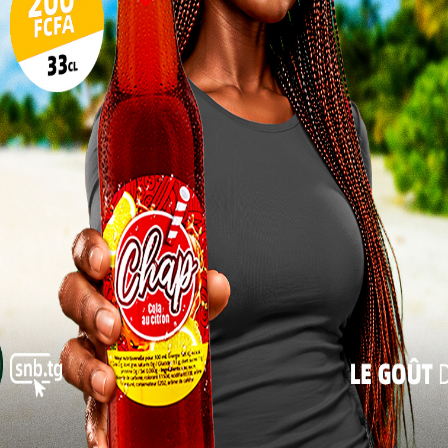
10
17
e fidèle à plusieurs cadres qui incarnent aujourd’hui
24
e Dakonam Djéné, solide défenseur de Getafe en
groupe qui aura besoin de sérénité et de leadership.
31
« Juil
t comme
. Auteur
l’avant-
ter les
uver une
ler les
 joueurs
, Sadik
Togo/ Éperviers : Patrice Neveu dévoile sa liste pour juin
ateng,
2026
 dans un