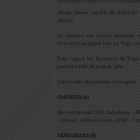
chaque joueur capable de défendre a
chance.
Le chantier est encore immense, m
d’envoyer un signal fort. Le Togo v
Pour rappel, les Eperviers du Togo
journées FIFA du mois de juin.
Voici la liste des joueurs convoqués:
GARDIENS (4)
Steven Mensah (VFB Oldenburg – All
– Maroc); Achirafou Yaya (AFAD – Cô
DÉFENSEURS (8)