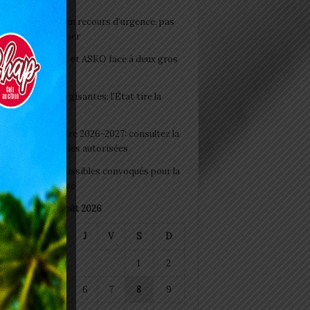
e du lendemain : un recours d’urgence, pas
abitude à banaliser
clubs CAF: ASCK et ASKO face à deux gros
eaux
 Boissons énergisantes: l’État tire la
tte d’alarme
 Rentrée scolaire 2026-2027: consultez la
 officielle des écoles autorisées
 2026 : les admissibles convoqués pour la
e médicale à Lomé
août 2026
M
M
J
V
S
D
1
2
4
5
6
7
8
9