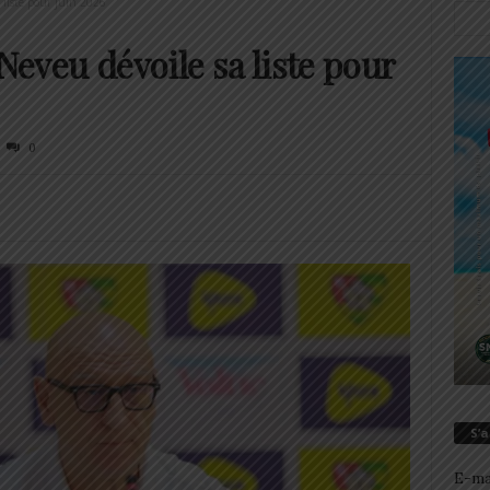
a liste pour juin 2026
 Neveu dévoile sa liste pour
0
S’
E-ma