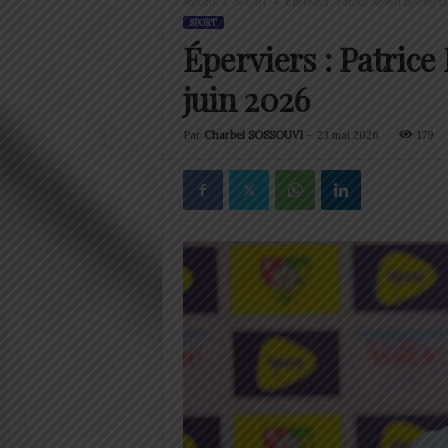
Accueil
SPORT
Éperviers : Patrice Neveu dévoile s
SPORT
Éperviers : Patrice
juin 2026
Par
Charbel SOSSOUVI
-
23 mai 2026
179