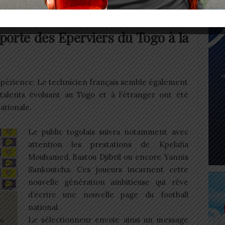
 porte des Eperviers du Togo à la
l’expérience. Le technicien français semble également
s talents évoluant au Togo et à l’étranger ont été
ationale.
Le public togolais suivra notamment avec
attention les prestations de Kpelafia
Mouhamed, Bastou Djibril ou encore Yannis
Sankoutcha. Ces joueurs incarnent cette
nouvelle génération ambitieuse qui rêve
d’écrire une nouvelle page du football
national.
Le sélectionneur envoie ainsi un message