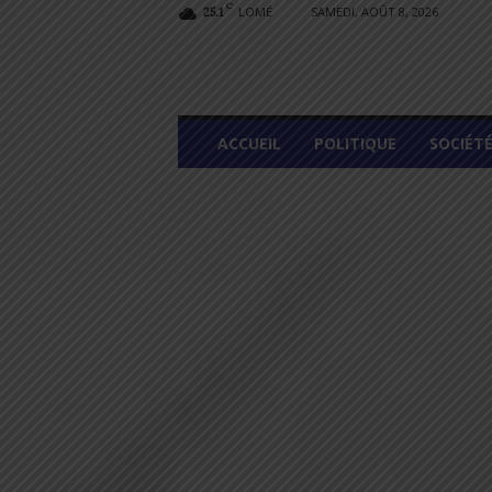
C
LOMÉ
SAMEDI, AOÛT 8, 2026
25.1
L
ACCUEIL
POLITIQUE
SOCIÉT
O
M
E
G
R
A
P
H