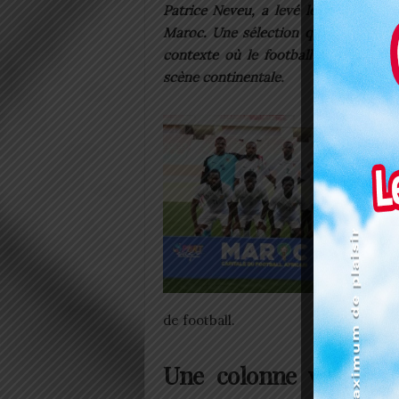
Patrice Neveu, a levé le voile sur l
Maroc. Une sélection qui mélange ex
contexte où le football togolais che
scène continentale.
de football.
Une colonne vertébra