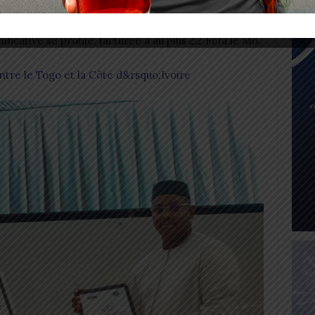
épasseront pas 79 FCFA par minute, tandis que les
 plafonnés à 150 FCFA par minute. En ce qui concerne
nificative se profile, facturée à au plus 2,2 Fcfa le Mo.
tre le Togo et la Côte d&rsquo;Ivoire