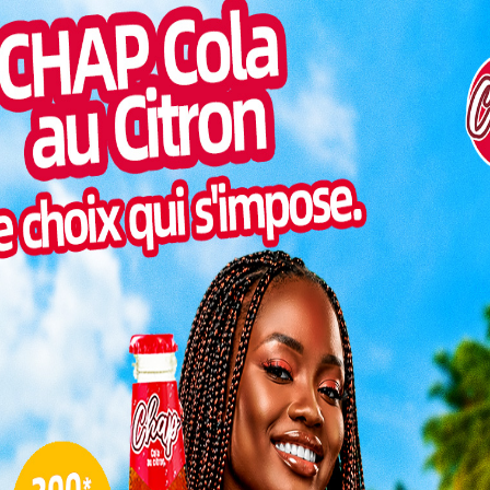
ogo, le Mali et le Bénin ont donné un nouvel élan à la
Pilul
 free roaming. En date du 9 décembre 2023, les trois
une h
ère où les usagers de téléphonie mobile pourront
a suppression des frais d’itinérance.
Inter
morc
 de la mise en œuvre du règlement de la CEDEAO sur
Togo/
auté. Les protagonistes de cet accord, à savoir
sonne
Mali, Monsieur Hervé Coovi GUEDEGBE du Bénin et
Togo/
ARCEP Togo, ont scellé cette collaboration lors de
liste
ESSAL
visit
L
ionnaire se fera ressentir au plus tard le 29 février
nt réduits pour les voyageurs du Bénin, du Mali et du
tifs en situation de roaming offriront la réception
3