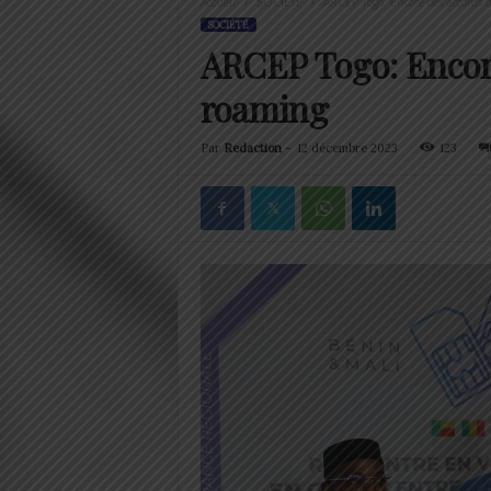
Accueil
SOCIÉTÉ
ARCEP Togo: Encore des accords d
SOCIÉTÉ
ARCEP Togo: Encore
roaming
Par
Redaction
-
12 décembre 2023
123