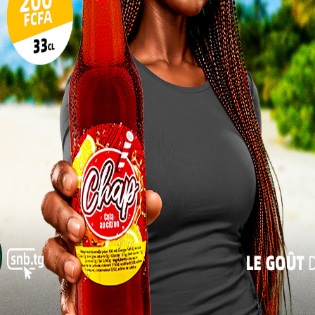
10
17
24
31
« Juil