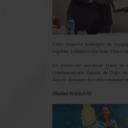
Cette avancée témoigne de l’enga
togolais, à éliminer les frais d’itiné
Ce
protocole
novateur trace la vo
communautaire, faisant du Togo, du
dans le domaine des télécommunicati
Charbel SOSSOUVI