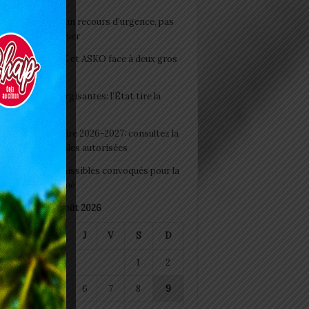
e du lendemain : un recours d’urgence, pas
abitude à banaliser
clubs CAF: ASCK et ASKO face à deux gros
eaux
 Boissons énergisantes: l’État tire la
tte d’alarme
 Rentrée scolaire 2026-2027: consultez la
 officielle des écoles autorisées
 2026 : les admissibles convoqués pour la
e médicale à Lomé
août 2026
M
M
J
V
S
D
1
2
4
5
6
7
8
9