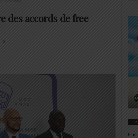
e free roaming
 des accords de free
0
S’
E-ma