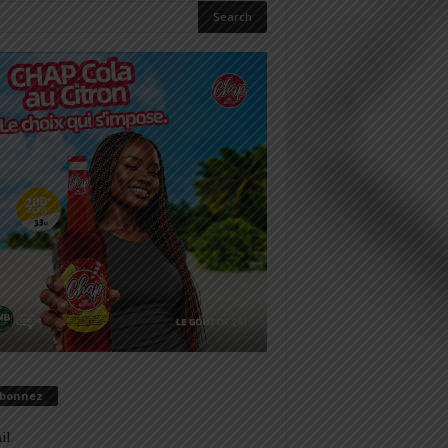
abonnez
il