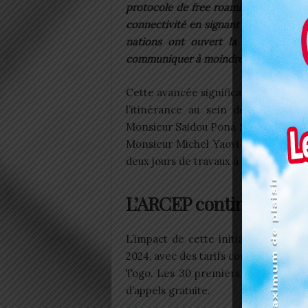
protocole de free roaming. Ainsi le T
connectivité en signant un accord de
nations ont ouvert la voie à une 
communiquer à moindre coût, grâce à l
Cette avancée significative découle
l’itinérance au sein de la commun
Monsieur Saidou Pona SANKARE du 
Monsieur Michel Yaovi GALLEY de l’
deux jours de travaux à Lomé.
L’ARCEP continue
L’impact de cette initiative révolut
2024, avec des tarifs considérableme
Togo. Les 30 premiers jours consécu
d’appels gratuite.