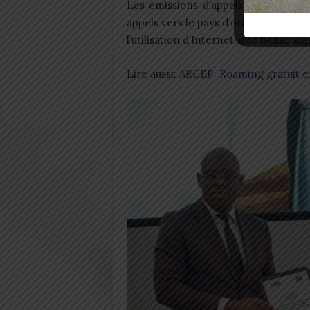
Les émissions d’appels locaux ne d
appels vers le pays d’origine seront
l’utilisation d’Internet, une baisse sig
Lire aussi:
ARCEP: Roaming gratuit en