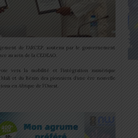
gement de l’ARCEP, soutenu par le gouvernement
rance au sein de la CEDEAO.
ie vers la mobilité et l’intégration numérique
 Mali et du Bénin des pionniers d’une ère nouvelle
ons en Afrique de l’Ouest.