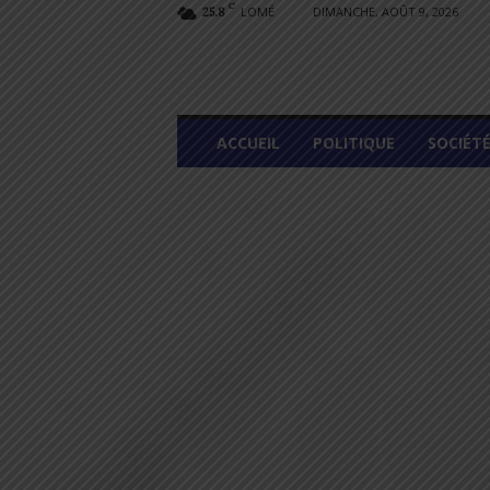
C
LOMÉ
DIMANCHE, AOÛT 9, 2026
25.8
L
ACCUEIL
POLITIQUE
SOCIÉT
O
M
E
G
R
A
P
H