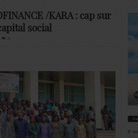
FINANCE /KARA : cap sur
apital social
0
S’
E-ma