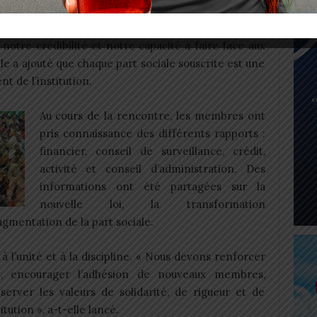
KARA, Mme Diane LOKOU, a pris la parole pour
Le capital social est la fondation de notre institution.
 notre crédibilité et notre capacité à faire face aux
Elle a ajouté que chaque part sociale souscrite est une
t de l’institution.
Au cours de la rencontre, les membres ont
pris connaissance des différents rapports :
financier, conseil de surveillance, crédit,
activité et conseil d’administration. Des
informations ont été partagées sur la
nouvelle loi, la transformation
augmentation de la part sociale.
à l’unité et à la discipline. « Nous devons renforcer
le, encourager l’adhésion de nouveaux membres,
server les valeurs de solidarité, de rigueur et de
tution », a-t-elle lancé.