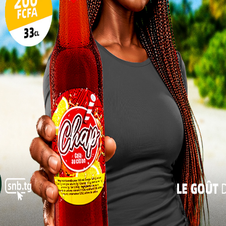
nes des
cès aux
17
é. « Je
24
ntinuer
icrofinance dans la préfecture de la Kozah, dans la
31
conclu.
« Juil
ation, FARDA Poyodi, a situé l’importance du thème
emblée a permis de faire le bilan des activités de
ésultats et d’identifier les difficultés rencontrées.
 les membres à renforcer leur engagement. «
onstitue aujourd’hui une exigence majeure dans la
 système financier décentralisé », a-t-il précisé.
nsformation institutionnelle au