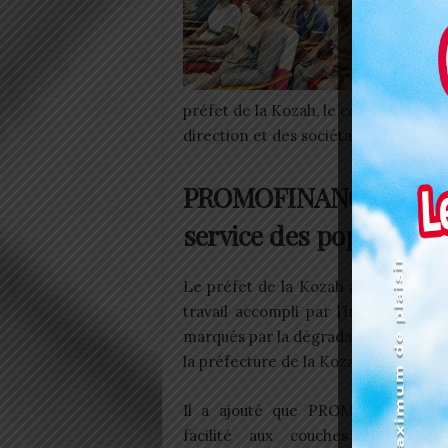
préfet de la Kozah, le colonel Bonfoh
direction et des sociétaires de l’insti
PROMOFINANCE KARA s
service des population
Le préfet de la Kozah a ouvert la c
travail accompli par l’institution m
marqués par la dégradation des porte
la préfecture de la Kozah et la région 
Il a ajouté que PROMOFINANCE 
facilité aux couches à faible 