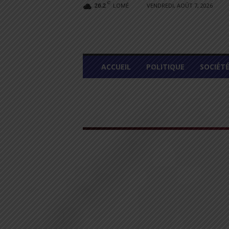
C
LOMÉ
VENDREDI, AOÛT 7, 2026
26.2
L
ACCUEIL
POLITIQUE
SOCIÉT
O
M
E
G
R
A
P
H