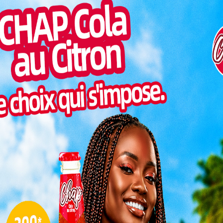
2026-2031
Pilul
une h
Les membres ont répondu nombreux à
Inter
cette rencontre. Elle a été lancée par le
morc
 Faré, en présence du conseil d’administration, de la
Togo/
tution.
sonne
Togo/
alué pour son engagement au
liste
s
ESSAL
visit
érémonie par un mot d’encouragement. Il a salué le
algré un contexte difficile. « Malgré les contrastes
L
feuilles, vous avez fait de votre mieux pour honorer
de la Kara », a-t-il déclaré.
3
KARA a
revenu,
10