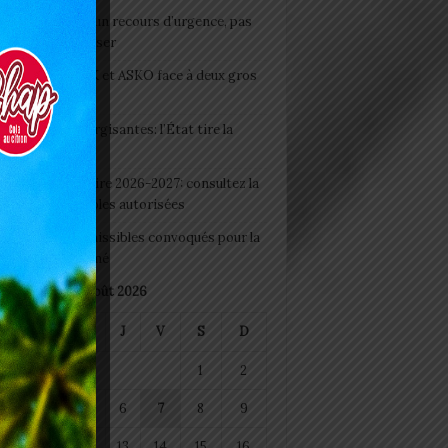
e du lendemain : un recours d’urgence, pas
abitude à banaliser
clubs CAF: ASCK et ASKO face à deux gros
eaux
 Boissons énergisantes: l’État tire la
tte d’alarme
 Rentrée scolaire 2026-2027: consultez la
 officielle des écoles autorisées
 2026 : les admissibles convoqués pour la
e médicale à Lomé
août 2026
M
M
J
V
S
D
1
2
4
5
6
7
8
9
11
12
13
14
15
16