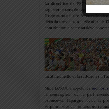
La directrice de PROMOFINANCE 
rappeler le sens du capital social. « 
Il représente notre force collective,
défis du secteur », a-t-elle affirmé. 
contribution directe au développemen
institutionnelle et la réflexion sur l’
Mme LOKOU a appelé les
membres
la souscription de la part socia
promouvoir l’épargne locale et pré
responsabilité qui fondent notre insti