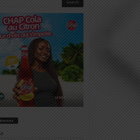
abonnez
il