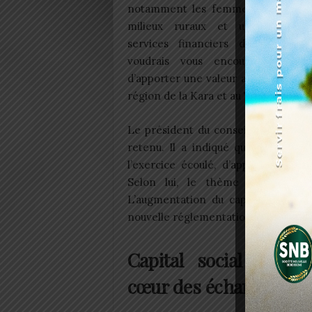
notamment les femmes et les jeu
milieux ruraux et urbains, l’ac
services financiers de proximit
voudrais vous encourager à co
d’apporter une valeur ajoutée à la m
région de la Kara et au Togo », a-t-il 
Le président du conseil d’administr
retenu. Il a indiqué que cette ass
l’exercice écoulé, d’apprécier les r
Selon lui, le thème interpelle
L’augmentation du capital social c
nouvelle réglementation applicable au
Capital social et tra
cœur des échanges