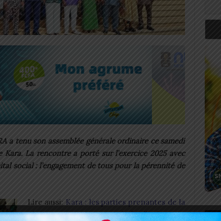
a tenu son assemblée générale ordinaire ce samedi
 Kara. La rencontre a porté sur l’exercice 2025 avec
tal social : l’engagement de tous pour la pérennité de
Lire aussi:
Kara : les parties prenantes de la
région se prononcent sur la feuille de route
Art