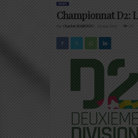
SPORT
Championnat D2: La
Par
Charbel SOSSOUVI
-
26 mai 2026
177