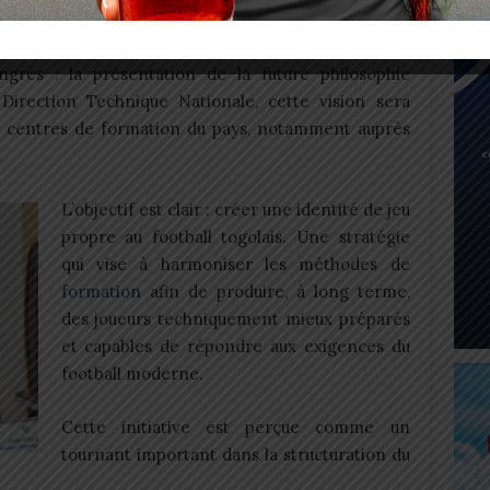
rès : la présentation de la future philosophie
Direction Technique Nationale, cette vision sera
s centres de formation du pays, notamment auprès
.
L’objectif est clair : créer une identité de jeu
propre au football togolais. Une stratégie
qui vise à harmoniser les méthodes de
formation
afin de produire, à long terme,
des joueurs techniquement mieux préparés
et capables de répondre aux exigences du
football moderne.
Cette initiative est perçue comme un
tournant important dans la structuration du