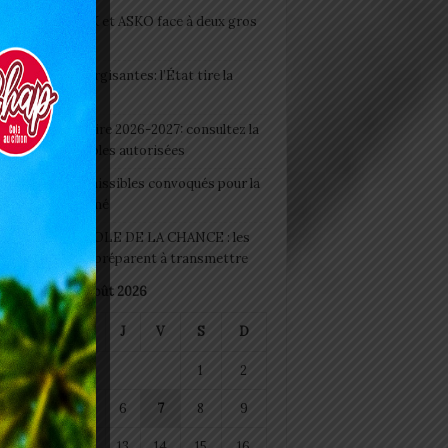
clubs CAF: ASCK et ASKO face à deux gros
eaux
 Boissons énergisantes: l’État tire la
tte d’alarme
 Rentrée scolaire 2026-2027: consultez la
 officielle des écoles autorisées
 2026 : les admissibles convoqués pour la
e médicale à Lomé
D+ Togo / ECOLE DE LA CHANCE : les
es-artisans se préparent à transmettre
août 2026
M
M
J
V
S
D
1
2
4
5
6
7
8
9
11
12
13
14
15
16