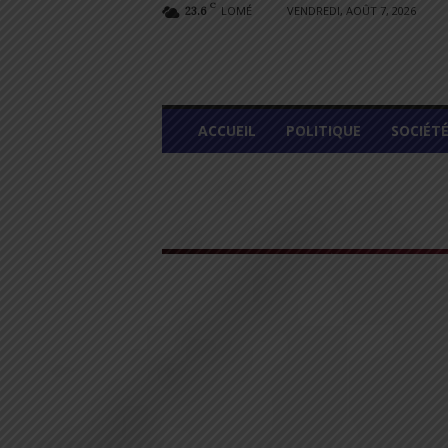
C
LOMÉ
VENDREDI, AOÛT 7, 2026
23.6
L
ACCUEIL
POLITIQUE
SOCIÉT
O
M
E
G
R
A
P
H