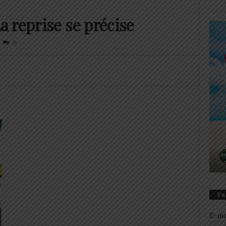
 reprise se précise
0
S’
E-ma