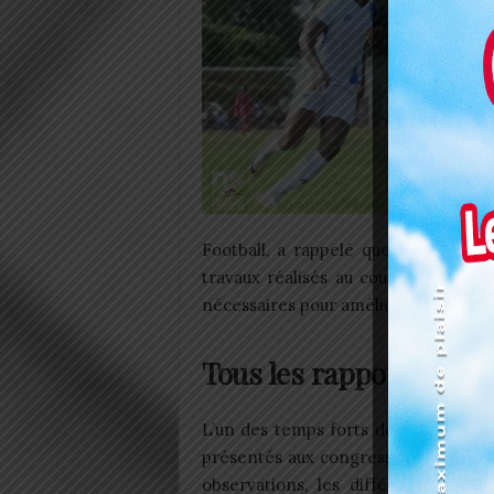
Football, a rappelé que l’objectif m
travaux réalisés au cours des douze
nécessaires pour améliorer les perfor
Tous les rapports vali
L’un des temps forts de cette renco
présentés aux congressistes. Même 
observations, les différents docu