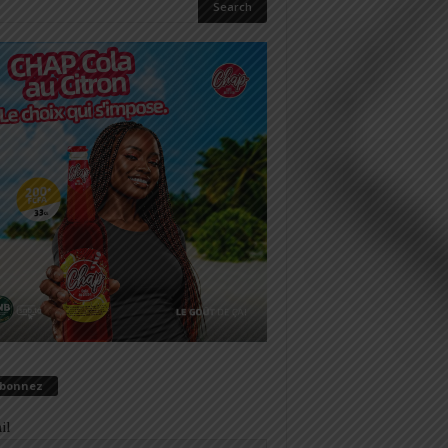
abonnez
il