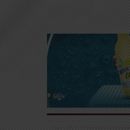
Accueil
SPORT
Championnat D2: La reprise se pré