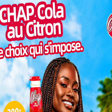
Inter
Face aux congressistes, aux responsables de
morc
clubs et aux acteurs du ballon rond national,
Togo/
le ton était clair : le football togolais veut
sonne
entrer dans une nouvelle dimension.
Togo/
Présent à ce point de presse de clôture, le
liste
Colonel Medjessribi Agoro, deuxième vice-
ESSAL
président de la Fédération Togolaise de
visit
ajeur de ce congrès était de faire le point sur les
SWED
 derniers mois, tout en identifiant les ajustements
maitr
mances de l’institution durant l’année à venir.
dés malgré quelques réserves
L
ntre a été la validation de l’ensemble des rapports
3
si certains délégués ont formulé des remarques et
ments soumis ont finalement obtenu l’approbation
10