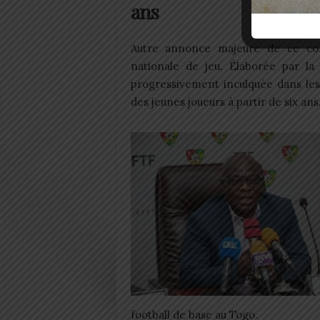
ans
Autre annonce majeure de ce cong
nationale de jeu. Élaborée par la 
progressivement inculquée dans le
des jeunes joueurs à partir de six ans
football de base au Togo.