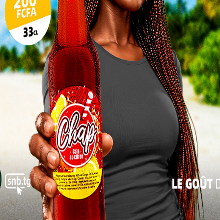
17
utaire,
24
res ont
31
« Juil
jet FIFA
chnique
ellement
tégique
dans la
portives
 ambitionne de doter le Togo d’un véritable pôle de
e renforcer la formation et la compétitivité du
ale de jeu pour les jeunes dès 6