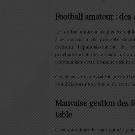
Football amateur : des
Le football amateur n’a pas été oubl
à ce secteur a été présenté devant
freinent l’épanouissement du fo
prochainement des assises national
redynamiser cette branche essentiell
Ces discussions devraient permettre 
afin d’élaborer une feuille de route a
Mauvaise gestion des fo
table
C’est sans doute le sujet qui a le pl