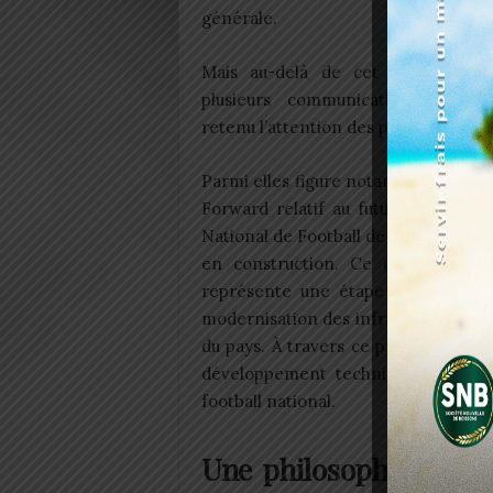
générale.
Mais au-delà de cet exercice stat
plusieurs communications majeu
retenu l’attention des participants.
Parmi elles figure notamment le pro
Forward relatif au futur Centre Te
National de Football de Gbavé, actu
en construction. Ce chantier stra
représente une étape importante 
modernisation des infrastructures s
du pays. À travers ce projet, la FTF
développement technique capable d
football national.
Une philosophie nation