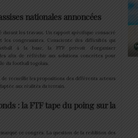
 assises nationales annoncées
ié durant les travaux. Un rapport spécifique consacré
 les congressistes. Consciente des difficultés qui
otball à la base, la FTF prévoit d’organiser
es afin de réfléchir aux solutions concrètes pour
e du football togolais.
de recueillir les propositions des différents acteurs
daptée aux réalités du terrain.
nds : la FTF tape du poing sur la
us marqué ce congrès. La question de la reddition des