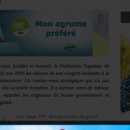
ion, lucidité et fermeté, la Fédération Togolaise de
22 mai 2026 les rideaux de son congrès ordinaire à la
dzranawoé. Un rendez-vous stratégique qui n’a pas
des activités écoulées. Il a surtout servi de tribune
, rappeler les exigences de bonne gouvernance et
golais.
Lire aussi:
FTF: l&rsquo;heure du grand
ménage
Art