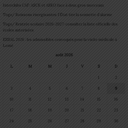
Interclubs CAF: ASCK et ASKO face à deux gros morceaux
Togo/ Boissons énergisantes: l’État tire la sonnette d’alarme
Togo/ Rentrée scolaire 2026-2027: consultez la liste officielle des
écoles autorisées
ESSAL 2026 : les admissibles convoqués pour la visite médicale à
Lomé
août 2026
L
M
M
J
V
S
D
1
2
3
4
5
6
7
8
9
10
11
12
13
14
15
16
17
18
19
20
21
22
23
24
25
26
27
28
29
30