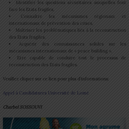
Identifier les questions sécuritaires auxquelles font
face les Etats fragiles,
Connaître les mécanismes régionaux et
internationaux de prévention des crises,
Maîtriser les problématiques liés à la reconstruction
des Etats fragiles,
Acquérir des connaissances solides sur les
mécanismes internationaux de « peace building »,
Etre capable de conduire tout le processus de
reconstruction des Etats fragiles.
Veuillez cliquer sur ce lien pour plus d’informations:
Appel à Candidatures Université de Lomé
Charbel SOSSOUVI