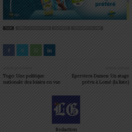
TAGS
APPEL À CANDIDATURES
FEATURED
UNIVERSITÉ DE LOMÉ
Article précédent
Article suivant
Togo: Une politique
Eperviers Dames: Un stage
nationale des loisirs en vue
prévu à Lomé (la liste)
Redaction