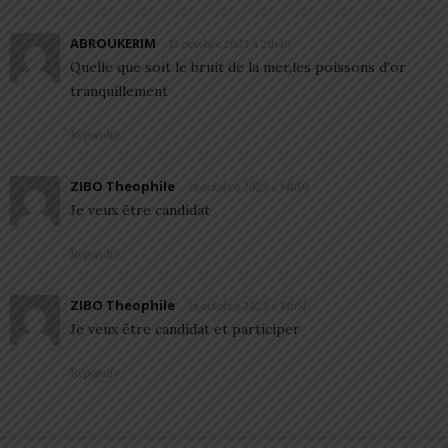
ABROUKERIM
13 octobre 2023 à 21h48
Quelle que soit le bruit de la mer,les poissons d’or
tranquillement
Répondre
ZIBO Theophile
14 octobre 2023 à 14h50
Je veux être candidat
Répondre
ZIBO Theophile
14 octobre 2023 à 14h51
Je veux être candidat et participer
Répondre