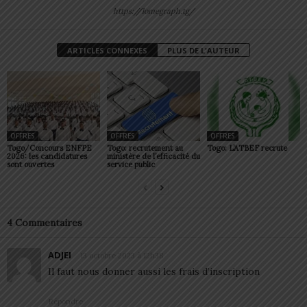
https://lomegraph.tg/
ARTICLES CONNEXES
PLUS DE L'AUTEUR
OFFRES
OFFRES
OFFRES
Togo/Concours ENFPE
Togo: recrutement au
Togo: L’ATBEF recrute
2026: les candidatures
ministère de l’efficacité du
sont ouvertes
service public
4 Commentaires
ADJEI
13 octobre 2023 à 12h38
Il faut nous donner aussi les frais d’inscription
Répondre