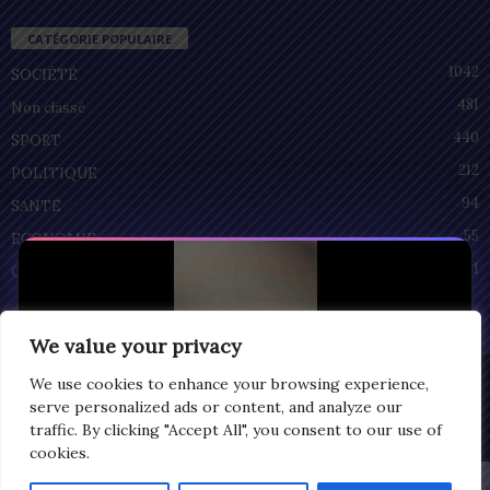
CATÉGORIE POPULAIRE
1042
SOCIÉTÉ
481
Non classé
440
SPORT
212
POLITIQUE
94
SANTÉ
55
ECONOMIE
51
CULTURE
We value your privacy
Privacy
We use cookies to enhance your browsing experience,
serve personalized ads or content, and analyze our
© Copyright 2025 | LOMEGRAPH
traffic. By clicking "Accept All", you consent to our use of
All rights reserved
cookies.