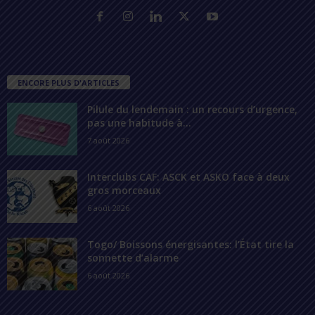
ENCORE PLUS D'ARTICLES
Pilule du lendemain : un recours d’urgence,
pas une habitude à...
7 août 2026
Interclubs CAF: ASCK et ASKO face à deux
gros morceaux
6 août 2026
Togo/ Boissons énergisantes: l’État tire la
sonnette d’alarme
6 août 2026