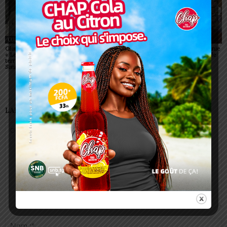
CULTURE
CULTURE
SOCIÉTÉ
Glory Night Lomé 2026 :
Fiala 2026 prend une
Glory Night 2026: Sonnie
« Le ciel rencontrera la
dimension internationale
Badu débarque au stade
terre, il y aura un réveil »,
avec Onel Mala à Lomé
de Kégué
Sonnie Badu
LAISSER UN COMMENTAIRE