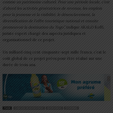
comme un patrimoine culturel. Pour une période locale, c’est
d’abord les activités génératrices de revenus, les emplois
pour la jeunesse et la visibilité, le désenclavement, la
diversification de l’offre touristique national et ensuite
promouvoir la destination du Togo”,
indique AKALO Koffi,
juriste expert chargé des aspects juridiques et
organisationnel de ce projet.
Un milliard cinq cent cinquante-sept mille francs, c’est le
coût global de ce projet prévu pour être réalisé sur une
durée de trois ans.
TAGS
CASCADE DE SOUROUKOU
SOUROUKOU
TOURISME