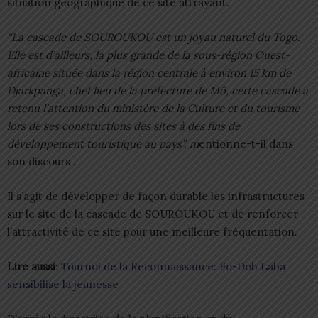
situation géographique de ce site attrayant.
“La cascade de SOUROUKOU est un joyau naturel du Togo.
Elle est d’ailleurs, la plus grande de la sous-région Ouest-
africaine située dans la région centrale à environ 15 km de
Djarkpanga, chef lieu de la préfecture de Mô, cette cascade a
retenu l’attention du ministère de la Culture et du tourisme
lors de ses constructions des sites à des fins de
développement touristique au pays”, m
entionne-t-il dans
son discours .
Il s’agit de développer de façon durable les infrastructures
sur le site de la cascade de SOUROUKOU et de renforcer
l’attractivité de ce site pour une meilleure fréquentation.
Lire aussi
:
Tournoi de la Reconnaissance: Fo-Doh Laba
sensibilise la jeunesse