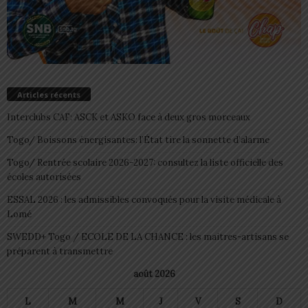
Articles récents
Interclubs CAF: ASCK et ASKO face à deux gros morceaux
Togo/ Boissons énergisantes: l’État tire la sonnette d’alarme
Togo/ Rentrée scolaire 2026-2027: consultez la liste officielle des
écoles autorisées
ESSAL 2026 : les admissibles convoqués pour la visite médicale à
Lomé
SWEDD+ Togo / ECOLE DE LA CHANCE : les maitres-artisans se
préparent à transmettre
août 2026
L
M
M
J
V
S
D