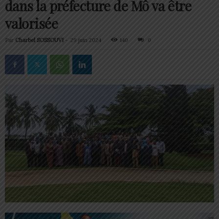
dans la préfecture de Mô va être
valorisée
Par
Charbel SOSSOUVI
-
29 juin 2024
140
0