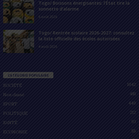
Togo/ Boissons énergisantes: l’État tire la
sonnette d’alarme
6 août 2026
Togo/ Rentrée scolaire 2026-2027: consultez
la liste officielle des écoles autorisées
4 août 2026
CATÉGORIE POPULAIRE
1042
SOCIÉTÉ
481
Non classé
440
SPORT
212
POLITIQUE
93
SANTÉ
55
ECONOMIE