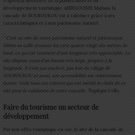
D’après la directrice de la planification et du
développement touristique, ASSINGUIME Mafissa, la
cascade de SOUROUKOU est à valoriser grâce à ses
caractéristiques et à son patrimoine naturel.
“ C’est un site de notre patrimoine naturel et pittoresque.
Même sa taille avoisine les cent quatre-vingt-dix mètres de
haut, ce qui est vraiment d’une longueur très appréciable. Le
site dispose aussi d’un bassin très large, propice à la
baignade. Il n’est pas enclavé, pas loin du village de
SOUROUKOU et aussi, son accessibilité est relativement
bonne. Voilà tous ces critères qui ont mérité le choix de ce
site pour la validation de cette cascade. ”
Explique t’elle.
Faire du tourisme un secteur de
développement
Par son offre touristique en vue, le site de la cascade de