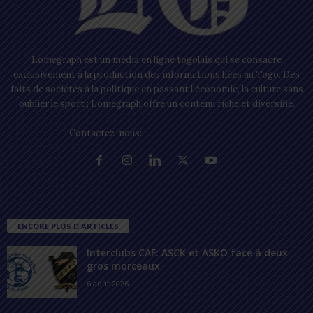
Lomegraph est un média en ligne togolais qui se consacre
exclusivement à la production des informations liées au Togo. Des
faits de sociétés à la politique en passant l’économie, la culture sans
oublier le sport ; Lomegraph offre un contenu riche et diversifié.
Contactez-nous:
contact@lomegraph.tg
ENCORE PLUS D'ARTICLES
Interclubs CAF: ASCK et ASKO face à deux
gros morceaux
6 août 2026