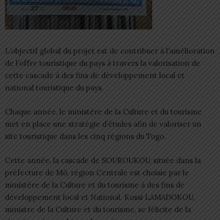
L’
objectif global du projet est de contribuer à l’amélioration
de l’offre touristique du pays à travers la valorisation de
cette cascade à des fins de développement local et
national touristique du pays.
Chaque année, le ministère de la Culture et du tourisme
met en place une stratégie d’études afin de valoriser un
site touristique dans les cinq régions du Togo.
Cette année, la cascade de SOUROUKOU, située dans la
préfecture de Mô, région Centrale est choisie par le
ministère de la Culture et du tourisme à des fins de
développement local et National. Kossi LAMADOKOU,
ministre de la Culture et du tourisme, se félicite de la