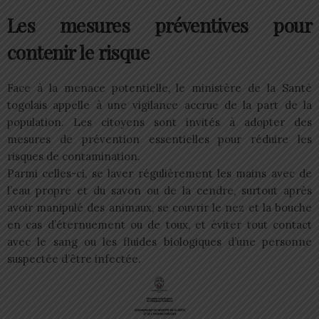
Les mesures préventives pour
contenir le risque
Face à la menace potentielle, le ministère de la Santé
togolais appelle à une vigilance accrue de la part de la
population. Les citoyens sont invités à adopter des
mesures de prévention essentielles pour réduire les
risques de contamination.
Parmi celles-ci, se laver régulièrement les mains avec de
l’eau propre et du savon ou de la cendre, surtout après
avoir manipulé des animaux, se couvrir le nez et la bouche
en cas d’éternuement ou de toux, et éviter tout contact
avec le sang ou les fluides biologiques d’une personne
suspectée d’être infectée.