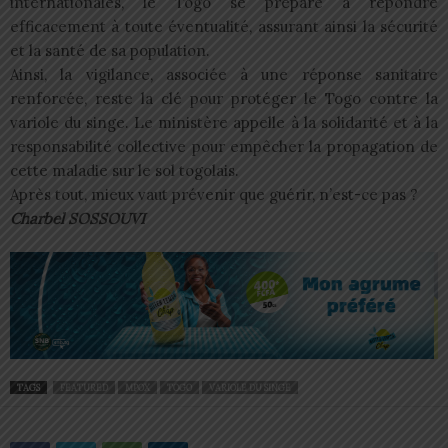
internationales, le Togo se prépare à répondre
efficacement à toute éventualité, assurant ainsi la sécurité
et la santé de sa population.
Ainsi, la vigilance, associée à une réponse sanitaire
renforcée, reste la clé pour protéger le Togo contre la
variole du singe. Le ministère appelle à la solidarité et à la
responsabilité collective pour empêcher la propagation de
cette maladie sur le sol togolais.
Après tout, mieux vaut prévenir que guérir, n’est-ce pas ?
Charbel SOSSOUVI
TAGS
FEATURED
MPOX
TOGO
VARIOLE DU SINGE