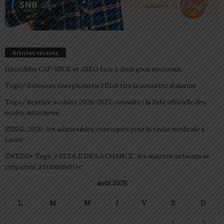
Articles récents
Interclubs CAF: ASCK et ASKO face à deux gros morceaux
Togo/ Boissons énergisantes: l’État tire la sonnette d’alarme
Togo/ Rentrée scolaire 2026-2027: consultez la liste officielle des
écoles autorisées
ESSAL 2026 : les admissibles convoqués pour la visite médicale à
Lomé
SWEDD+ Togo / ECOLE DE LA CHANCE : les maitres-artisans se
préparent à transmettre
août 2026
L
M
M
J
V
S
D
1
2