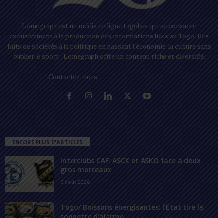
Lomegraph est un média en ligne togolais qui se consacre
exclusivement à la production des informations liées au Togo. Des
faits de sociétés à la politique en passant l’économie, la culture sans
oublier le sport ; Lomegraph offre un contenu riche et diversifié.
Contactez-nous:
contact@lomegraph.tg
ENCORE PLUS D'ARTICLES
Interclubs CAF: ASCK et ASKO face à deux
gros morceaux
6 août 2026
Togo/ Boissons énergisantes: l’État tire la
sonnette d’alarme