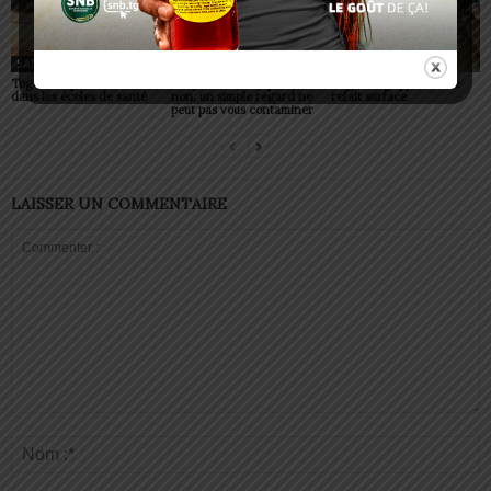
SANTÉ
SANTÉ
SANTÉ
Togo : 525 places ouvertes
Conjonctivites (Apollo) :
Togo : la grippe aviaire
dans les écoles de santé
non, un simple regard ne
refait surface
peut pas vous contaminer
LAISSER UN COMMENTAIRE