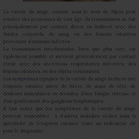
La variole du singe, connue sous le nom de Mpox peut
toucher des personnes de tout âge. Sa transmission se fait
principalement par contact direct ou indirect avec des
fluides corporels, du sang, ou des lésions cutanées
provenant d’animaux infectés.
La transmission interhumaine, bien que plus rare, est
également possible et survient généralement par contact
étroit avec des sécrétions respiratoires infectées, des
lésions cutanées, ou des objets contaminés.
Les
symptômes
typiques de la variole du singe incluent une
éruption cutanée suivie de fièvre, de maux de tête, de
douleurs musculaires ou dorsales, d’une fatigue intense et
d’un gonflement des ganglions lymphatiques.
Il faut noter que les symptômes de la variole du singe
peuvent ressembler à d’autres maladies virales mais la
spécificité de l’éruption cutanée reste un indicateur clé
pour le diagnostic.