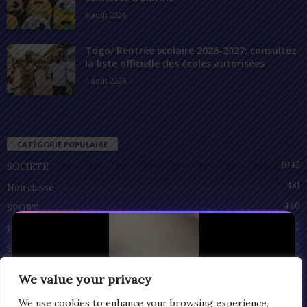
6 août 2026
Togo/ Rentrée scolaire 2026-2027: consultez
la liste officielle des écoles autorisées
4 août 2026
CATÉGORIE POPULAIRE
1042
SOCIÉTÉ
481
Non classé
440
SPORT
212
POLITIQUE
93
SANTÉ
55
ECONOMIE
We value your privacy
51
CULTURE
We use cookies to enhance your browsing experience,