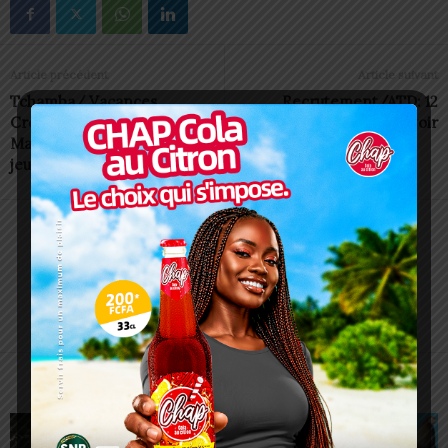
Article précédent
Article suivant
Tchamba/ Vacances
Recrutement/ATD: 12
Créatives : La Fondation
postes à pourvoir
Mablé Agbodan initie les
jeunes aux métiers d’art
Charbel SOSSOUVI
ARTICLES CONNEXES
PLUS DE L'AUTEUR