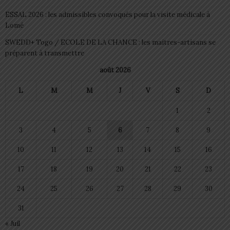
ESSAL 2026 : les admissibles convoqués pour la visite médicale à
Lomé
SWEDD+ Togo / ECOLE DE LA CHANCE : les maitres-artisans se
préparent à transmettre
août 2026
L
M
M
J
V
S
D
1
2
3
4
5
6
7
8
9
10
11
12
13
14
15
16
17
18
19
20
21
22
23
24
25
26
27
28
29
30
31
« Juil