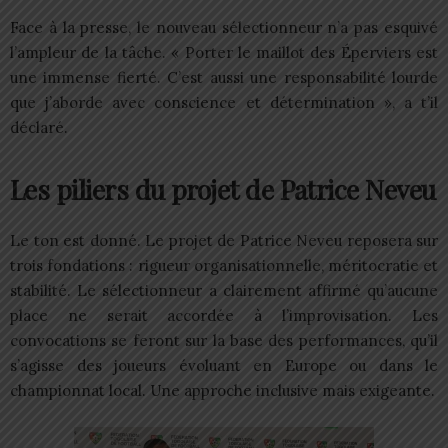
Face à la presse, le nouveau sélectionneur n’a pas esquivé
l’ampleur de la tâche. « Porter le maillot des Éperviers est
une immense fierté. C’est aussi une responsabilité lourde
que j’aborde avec conscience et détermination », a t’il
déclaré.
Les piliers du projet de Patrice Neveu
Le ton est donné. Le projet de Patrice Neveu reposera sur
trois fondations : rigueur organisationnelle, méritocratie et
stabilité. Le sélectionneur a clairement affirmé qu’aucune
place ne serait accordée à l’improvisation. Les
convocations se feront sur la base des performances, qu’il
s’agisse des joueurs évoluant en Europe ou dans le
championnat local. Une approche inclusive mais exigeante.