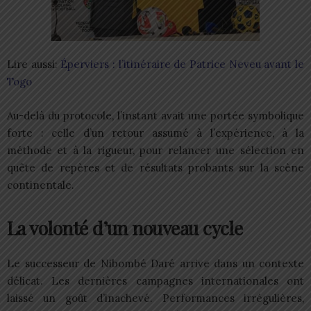
Lire aussi:
Éperviers : l’itinéraire de Patrice Neveu avant le
Togo
Au-delà du protocole, l’instant avait une portée symbolique
forte : celle d’un retour assumé à l’expérience, à la
méthode et à la rigueur, pour relancer une sélection en
quête de repères et de résultats probants sur la scène
continentale.
La volonté d’un nouveau cycle
Le successeur de Nibombé Daré arrive dans un contexte
délicat. Les dernières campagnes internationales ont
laissé un goût d’inachevé. Performances irrégulières,