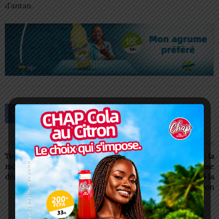
d’antan.
Article précédent
Article suivant
Togo/UNREC: des lycéens
Université de Kara : la
mobilisés pour le
HAPLUCIA lance à la phase
désarmement
pré-test de l’éducation à la
lutte contre la corruption