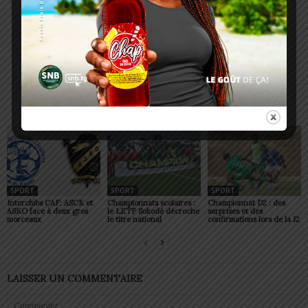
Charbel SOSSOUVI
ARTICLES CONNEXES
PLUS DE L'AUTEUR
SPORT
SPORT
SPORT
Interclubs CAF: ASCK et
Championnats scolaires :
Championnat D2 : des
ASKO face à deux gros
le LETP Sokodé décroche
surprises et des
morceaux
le titre national
confirmations lors de la J2
LAISSER UN COMMENTAIRE