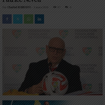
Par
Charbel SOSSOUVI
-
3 mars 2026
97
0