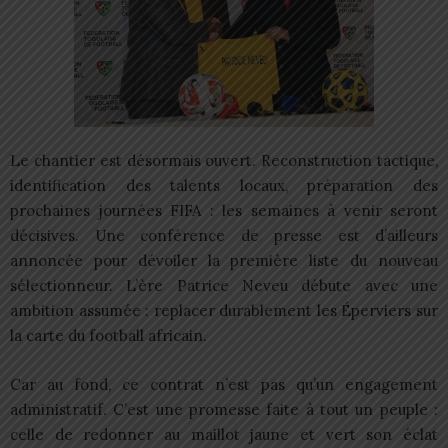
Le chantier est désormais ouvert. Reconstruction tactique,
identification des talents locaux, préparation des
prochaines journées FIFA : les semaines à venir seront
décisives. Une conférence de presse est d’ailleurs
annoncée pour dévoiler la première liste du nouveau
sélectionneur. L’ère Patrice Neveu débute avec une
ambition assumée : replacer durablement les Éperviers sur
la carte du football africain.
Car au fond, ce contrat n’est pas qu’un engagement
administratif. C’est une promesse faite à tout un peuple :
celle de redonner au maillot jaune et vert son éclat