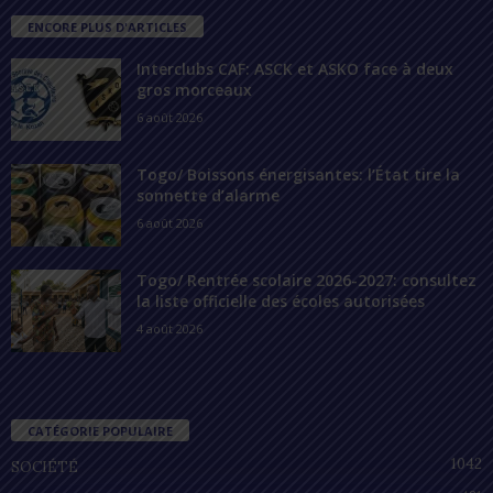
ENCORE PLUS D'ARTICLES
Interclubs CAF: ASCK et ASKO face à deux
gros morceaux
6 août 2026
Togo/ Boissons énergisantes: l’État tire la
sonnette d’alarme
6 août 2026
Togo/ Rentrée scolaire 2026-2027: consultez
la liste officielle des écoles autorisées
4 août 2026
CATÉGORIE POPULAIRE
1042
SOCIÉTÉ