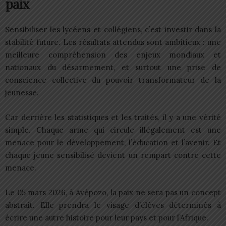
paix
Sensibiliser les lycéens et collégiens, c’est investir dans la
stabilité future. Les résultats attendus sont ambitieux : une
meilleure compréhension des enjeux mondiaux et
nationaux du désarmement, et surtout une prise de
conscience collective du pouvoir transformateur de la
jeunesse.
Car derrière les statistiques et les traités, il y a une vérité
simple. Chaque arme qui circule illégalement est une
menace pour le développement, l’éducation et l’avenir. Et
chaque jeune sensibilisé devient un rempart contre cette
menace.
Le 05 mars 2026, à Avépozo, la paix ne sera pas un concept
abstrait. Elle prendra le visage d’élèves déterminés à
écrire une autre histoire pour leur pays et pour l’Afrique.