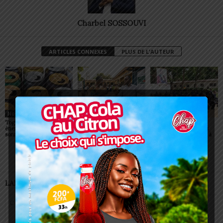
Charbel SOSSOUVI
ARTICLES CONNEXES
PLUS DE L'AUTEUR
Non classé
Non classé
Non classé
Togo/ Boissons
Togo/ Rentrée scolaire
ESSAL 2026 : les
énergisantes: l’État tire la
2026-2027: consultez la
admissibles convoqués
sonnette d’alarme
liste officielle des écoles
pour la visite médicale à
autorisées
Lomé
LAISSER UN COMMENTAIRE