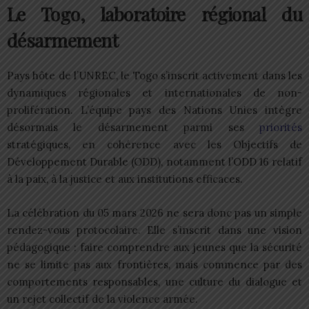
Le Togo, laboratoire régional du
désarmement
Pays hôte de l’UNREC, le Togo s’inscrit activement dans les
dynamiques régionales et internationales de non-
prolifération. L’équipe pays des Nations Unies intègre
désormais le désarmement parmi ses
priorités
stratégiques, en cohérence avec les Objectifs de
Développement Durable (ODD), notamment l’ODD 16 relatif
à la paix, à la justice et aux institutions efficaces.
La célébration du 05 mars 2026 ne sera donc pas un simple
rendez-vous protocolaire. Elle s’inscrit dans une vision
pédagogique : faire comprendre aux jeunes que la sécurité
ne se limite pas aux frontières, mais commence par des
comportements responsables, une culture du dialogue et
un rejet collectif de la violence armée.