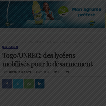
Accueil
Non classé
Togo/UNREC: des lycéens mobilisés pour le désarmement
NON CLASSÉ
Togo/UNREC: des lycéens
mobilisés pour le désarmement
Par
Charbel SOSSOUVI
-
2 mars 2026
80
0