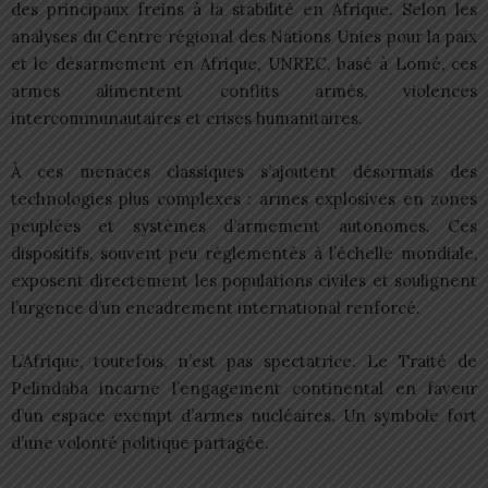
des principaux freins à la stabilité en Afrique. Selon les
analyses du Centre régional des Nations Unies pour la paix
et le désarmement en Afrique, UNREC, basé à Lomé, ces
armes alimentent conflits armés, violences
intercommunautaires et crises humanitaires.
À ces menaces classiques s’ajoutent désormais des
technologies plus complexes : armes explosives en zones
peuplées et systèmes d’armement autonomes. Ces
dispositifs, souvent peu réglementés à l’échelle mondiale,
exposent directement les populations civiles et soulignent
l’urgence d’un encadrement international renforcé.
L’Afrique, toutefois, n’est pas spectatrice. Le Traité de
Pelindaba incarne l’engagement continental en faveur
d’un espace exempt d’armes nucléaires. Un symbole fort
d’une volonté politique partagée.