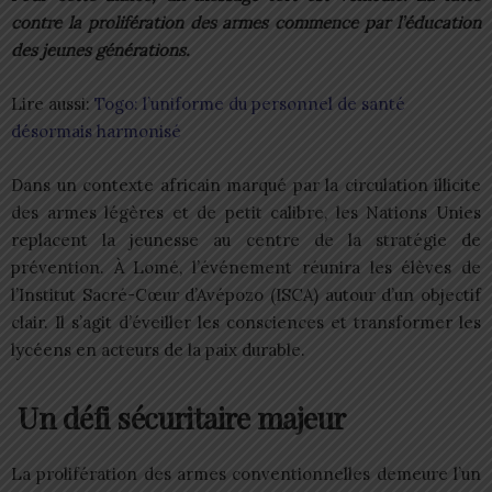
contre la prolifération des armes commence par l’éducation
des jeunes générations.
Lire aussi:
Togo: l’uniforme du personnel de santé
désormais harmonisé
Dans un contexte africain marqué par la circulation illicite
des armes légères et de petit calibre, les Nations Unies
replacent la jeunesse au centre de la stratégie de
prévention. À Lomé, l’événement réunira les élèves de
l’Institut Sacré-Cœur d’Avépozo (ISCA) autour d’un objectif
clair. Il s’agit d’éveiller les consciences et transformer les
lycéens en acteurs de la paix durable.
Un défi sécuritaire majeur
La prolifération des armes conventionnelles demeure l’un