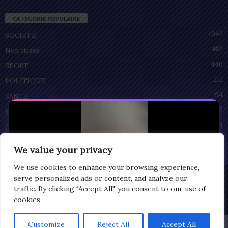
CATÉGORIE POPULAIRE
1042
SOCIÉTÉ
482
Non classé
440
SPORT
212
POLITIQUE
94
SANTÉ
55
ECONOMIE
51
CULTURE
We value your privacy
We use cookies to enhance your browsing experience,
Privacy
serve personalized ads or content, and analyze our
traffic. By clicking "Accept All", you consent to our use of
© Copyright 2025 | LOMEGRAPH
cookies.
All rights reserved
Customize
Reject All
Accept All
0:07