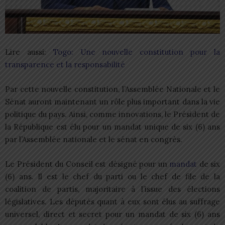
Lire aussi:
Togo: Une nouvelle constitution pour la
transparence et la responsabilité
Par cette nouvelle constitution, l’Assemblée Nationale et le
Sénat auront maintenant un rôle plus important dans la vie
politique du pays. Ainsi, comme innovations, le Président de
la République est élu pour un mandat unique de six (6) ans
par l’Assemblée nationale et le sénat en congrès.
Le Président du Conseil est désigné pour un
mandat
de six
(6) ans. Il est le chef du parti ou le chef de file de la
coalition de partis, majoritaire à l’issue des élections
législatives. Les députés quant à eux sont élus au suffrage
universel, direct et secret pour un mandat de six (6) ans