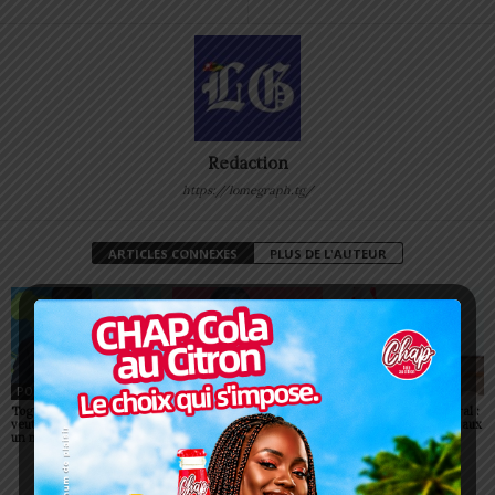
Redaction
https://lomegraph.tg/
ARTICLES CONNEXES
PLUS DE L'AUTEUR
POLITIQUE
POLITIQUE
POLITIQUE
Togo: Faure Gnassingbé
Togo : visa supprimé pour
Togo/ Corps préfectoral :
veut faire du ciel africain
tous les Africains
neuf nouvelles figures aux
un moteur de prospérité
commandes