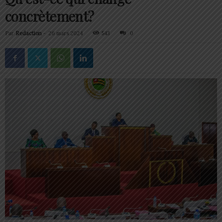
concrètement?
Par
Redaction
-
26 mars 2024
543
0