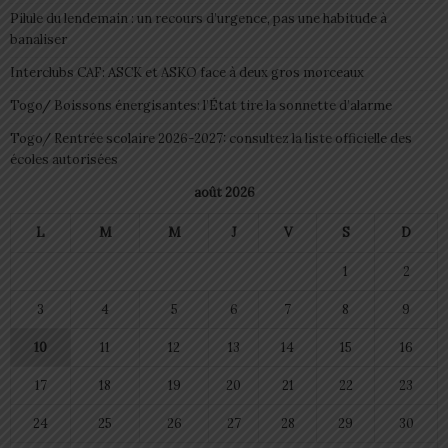
Pilule du lendemain : un recours d’urgence, pas une habitude à
banaliser
Interclubs CAF: ASCK et ASKO face à deux gros morceaux
Togo/ Boissons énergisantes: l’État tire la sonnette d’alarme
Togo/ Rentrée scolaire 2026-2027: consultez la liste officielle des
écoles autorisées
août 2026
L
M
M
J
V
S
D
1
2
3
4
5
6
7
8
9
10
11
12
13
14
15
16
17
18
19
20
21
22
23
24
25
26
27
28
29
30