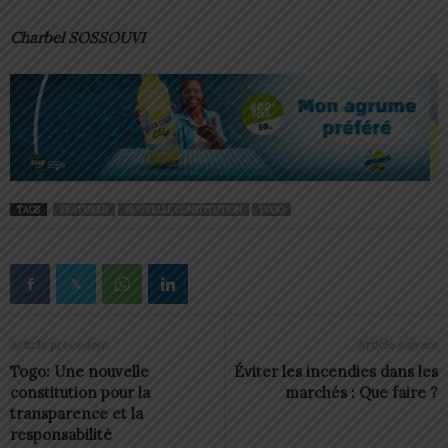
Charbel SOSSOUVI
TAGS
FEATURED
NOUVELLE CONSTITUTION
TOGO
Article précédent
Article suivant
Togo: Une nouvelle
Éviter les incendies dans les
constitution pour la
marchés : Que faire ?
transparence et la
responsabilité