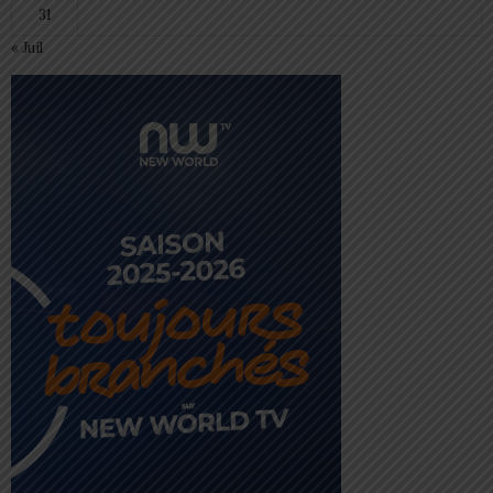
31
« Juil