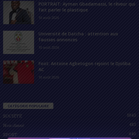
PORTRAIT: Ayman Gbadamassi, le rêveur qui
fait parler le plastique
10 août 2026
Université de Datcha : attention aux
fausses annonces
10 août 2026
Foot: Antoine Agbetogon rejoint le Djoliba
AC
10 août 2026
CATÉGORIE POPULAIRE
1043
SOCIÉTÉ
483
Non classé
440
SPORT