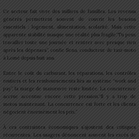
Ce secteur fait vivre des milliers de familles. Les revenus
générés permettent souvent de couvrir les besoins
essentiels : logement, alimentation, scolarité. Mais cette
apparente stabilité masque une réalité plus fragile.“Tu peux
travailler toute une journée et rentrer avec presque rien
après les dépenses”, confie Sena, conducteur de taxi-moto
à Lomé depuis huit ans.
Entre le coût du carburant, les réparations, les contrôles
routiers et les remboursements liés au système “work and
pay”, la marge de manœuvre reste limitée. La concurrence
accrue accentue encore cette pression.“Il y a trop de
motos maintenant. La concurrence est forte et les clients
négocient énormément les prix.”
À ces contraintes économiques s’ajoutent des critiques
récurrentes. Les usagers dénoncent souvent les excès de