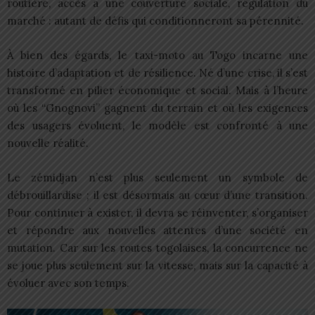
routière, accès à une couverture sociale, régulation du
marché : autant de défis qui conditionneront sa pérennité.
À bien des égards, le taxi-moto au Togo incarne une
histoire d’adaptation et de résilience. Né d’une crise, il s’est
transformé en pilier économique et social. Mais à l’heure
où les “Gnognovi” gagnent du terrain et où les exigences
des usagers évoluent, le modèle est confronté à une
nouvelle réalité.
Le zémidjan n’est plus seulement un symbole de
débrouillardise ; il est désormais au cœur d’une transition.
Pour continuer à exister, il devra se réinventer, s’organiser
et répondre aux nouvelles attentes d’une société en
mutation. Car sur les routes togolaises, la concurrence ne
se joue plus seulement sur la vitesse, mais sur la capacité à
évoluer avec son temps.