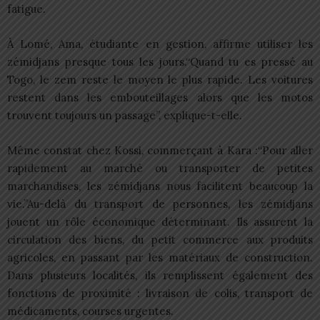
fatigue.
À Lomé, Ama, étudiante en gestion, affirme utiliser les
zémidjans presque tous les jours.“Quand tu es pressé au
Togo, le zem reste le moyen le plus rapide. Les voitures
restent dans les embouteillages alors que les motos
trouvent toujours un passage”, explique-t-elle.
Même constat chez Kossi, commerçant à Kara :“Pour aller
rapidement au marché ou transporter de petites
marchandises, les zémidjans nous facilitent beaucoup la
vie.”Au-delà du transport de personnes, les zémidjans
jouent un rôle économique déterminant. Ils assurent la
circulation des biens, du petit commerce aux produits
agricoles, en passant par les matériaux de construction.
Dans plusieurs localités, ils remplissent également des
fonctions de proximité : livraison de colis, transport de
médicaments, courses urgentes.