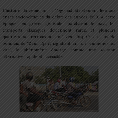
L’histoire du zémidjan au Togo est étroitement liée aux
crises sociopolitiques du début des années 1990. À cette
époque, les grèves générales paralysent le pays, les
transports classiques deviennent rares, et plusieurs
quartiers se retrouvent enclavés. Inspiré du modèle
béninois du “Zémi Djan”, signifiant en fon “emmène-moi
vite”, le phénomène émerge comme une solution
alternative, rapide et accessible.