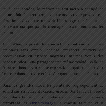
Au fil des années, le métier de taxi-moto a changé de
nature. Initialement perçu comme une activité provisoire, il
s’est imposé comme un véritable refuge social dans un
contexte marqué par le chômage, notamment chez les
jeunes.
Aujourd’hui, les profils des conducteurs sont variés : jeunes
diplômés sans emploi, anciens apprentis, ouvriers en
reconversion ou encore migrants internes venus des
zones rurales. Tous partagent une même réalité : celle de
“rentrer dans la route”, une expression populaire qui traduit
l’entrée dans l’activité et la quête quotidienne de clients.
Dans les grandes villes, les points de regroupement de
zémidjans structurent l’espace urbain. Dès l’aube et jusqu’à
tard dans la nuit, ces conducteurs sillonnent les rues,
affrontant les
embouteillages
, la chaleur, la pluie et la