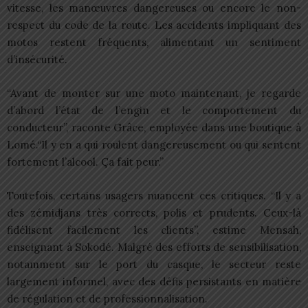
vitesse, les manœuvres dangereuses ou encore le non-
respect du code de la route. Les accidents impliquant des
motos restent fréquents, alimentant un sentiment
d’insécurité.
“Avant de monter sur une moto maintenant, je regarde
d’abord l’état de l’engin et le comportement du
conducteur”, raconte Grâce, employée dans une boutique à
Lomé.“Il y en a qui roulent dangereusement ou qui sentent
fortement l’alcool. Ça fait peur.”
Toutefois, certains usagers nuancent ces critiques. “Il y a
des zémidjans très corrects, polis et prudents. Ceux-là
fidélisent facilement les clients”, estime Mensah,
enseignant à Sokodé. Malgré des efforts de sensibilisation,
notamment sur le port du casque, le secteur reste
largement informel, avec des défis persistants en matière
de régulation et de professionnalisation.