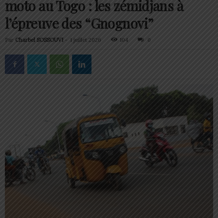
moto au Togo : les zémidjans à
l’épreuve des “Gnognovi”
Par
Charbel SOSSOUVI
-
1 juillet 2026
104
0