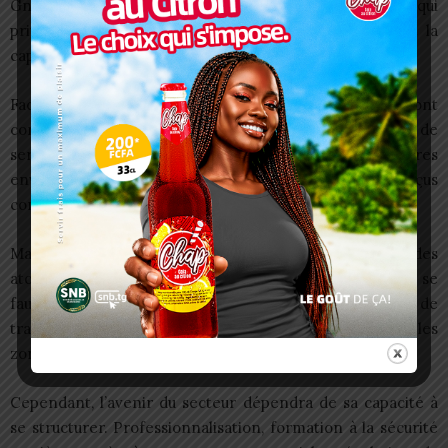
Gnognovi redéfinissent les attentes des usagers, qui
privilégient de plus en plus le confort, la sécurité et la
capacité de transport.
Face à cette mutation, les conducteurs de taxi-moto sont
contraints de s’adapter. Certains misent sur la qualité de
service : propreté, prudence, courtoisie. D’autres
envisagent une reconversion vers les tricycles, perçus
comme plus rentables et moins risqués.
Malgré ces transformations, le zémidjan conserve des
atouts majeurs. Sa rapidité, sa flexibilité et sa capacité à se
faufiler dans les embouteillages en font un moyen de
transport difficilement remplaçable, notamment dans les
zones urbaines denses.
Cependant, l’avenir du secteur dépendra de sa capacité à
se structurer. Professionnalisation, formation à la sécurité