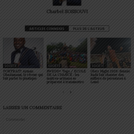
Charbel SOSSOUVI
ARTICLES CONNEXES
PLUS DE L'AUTEUR
SOCIÉTÉ
SOCIÉTÉ
SOCIÉTÉ
PORTRAIT: Ayman
SWEDD+ Togo / ECOLE
Glory Night 2026: Sonnie
Gbadamassi, le rêveur qui
DE LA CHANCE : les
Badu fait chanter des
fait parler le plastique
maitres-artisans se
milliers de personnes à
préparent à transmettre
Lomé
LAISSER UN COMMENTAIRE