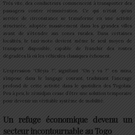
Très vite, des conducteurs commencent à transporter des
passagers contre rémunération. Ce qui n’était qu’un
service de circonstance se transforme en une activité
structurée, adoptée massivement dans les grandes villes
avant de s’étendre aux zones rurales. Dans certaines
localités, le taxi-moto devient même le seul moyen de
transport disponible, capable de franchir des routes
dégradées là où les véhicules classiques échouent.
L’expression “Oléyia ?”, signifiant “On y va ?” en mina,
s’impose dans le langage courant, traduisant l’ancrage
profond de cette activité dans le quotidien des Togolais.
Peu à peu, le zémidjan cesse d’être une solution temporaire
pour devenir un véritable système de mobilité.
Un refuge économique devenu un
secteur incontournable au Togo