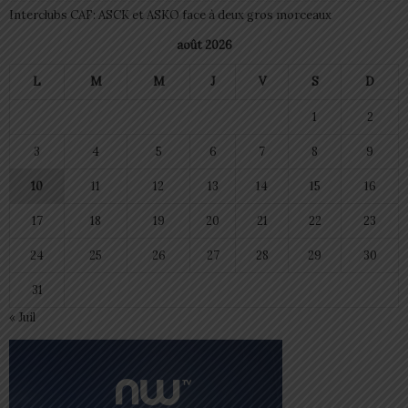
Interclubs CAF: ASCK et ASKO face à deux gros morceaux
août 2026
L
M
M
J
V
S
D
1
2
3
4
5
6
7
8
9
10
11
12
13
14
15
16
17
18
19
20
21
22
23
24
25
26
27
28
29
30
31
« Juil