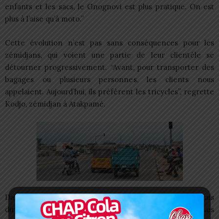
enfants et les sacs, le Gnognovi est plus pratique. On est
plus à l’aise qu’à moto.”
Cette évolution n’est pas sans conséquences pour les
zémidjans, qui voient une partie de leur clientèle se
détourner progressivement. “Avant, pour transporter des
bagages ou plusieurs personnes, les clients nous
appelaient. Aujourd’hui, ils préfèrent les tricycles”, regrette
Kodjo, zémidjan à Atakpamé.
Dans plusieurs quartiers, la concurrence est désormais
directe, notamment sur les trajets courts et moyens. Les