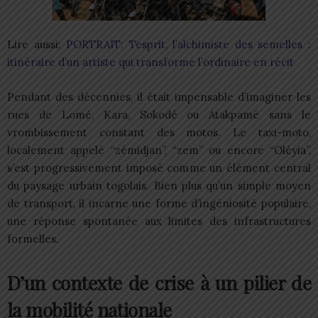
Lire aussi:
PORTRAIT: Tesprit, l’alchimiste des semelles :
itinéraire d’un artiste qui transforme l’ordinaire en récit
Pendant des décennies, il était impensable d’imaginer les
rues de Lomé, Kara, Sokodé ou Atakpamé sans le
vrombissement constant des motos. Le taxi-moto,
localement appelé “zémidjan”, “zem” ou encore “Oléyia”,
s’est progressivement imposé comme un élément central
du paysage urbain togolais. Bien plus qu’un simple moyen
de transport, il incarne une forme d’ingéniosité populaire,
une réponse spontanée aux limites des infrastructures
formelles.
D’un contexte de crise à un pilier de
la mobilité nationale