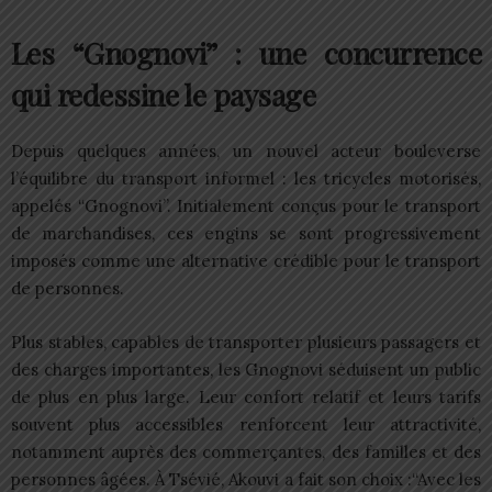
Les “Gnognovi” : une concurrence
qui redessine le paysage
Depuis quelques années, un nouvel acteur bouleverse
l’équilibre du transport informel : les tricycles motorisés,
appelés “Gnognovi”. Initialement conçus pour le transport
de marchandises, ces engins se sont progressivement
imposés comme une alternative crédible pour le transport
de personnes.
Plus stables, capables de transporter plusieurs passagers et
des charges importantes, les Gnognovi séduisent un public
de plus en plus large. Leur confort relatif et leurs tarifs
souvent plus accessibles renforcent leur attractivité,
notamment auprès des commerçantes, des familles et des
personnes âgées. À Tsévié, Akouvi a fait son choix :“Avec les