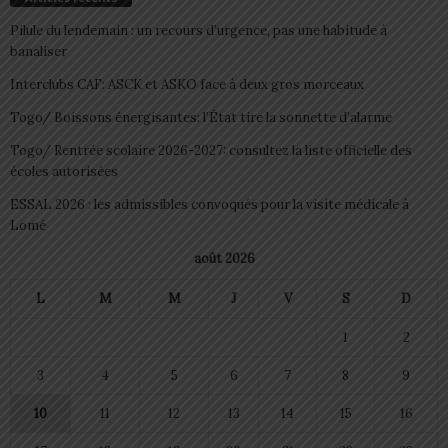
Pilule du lendemain : un recours d’urgence, pas une habitude à
banaliser
Interclubs CAF: ASCK et ASKO face à deux gros morceaux
Togo/ Boissons énergisantes: l’État tire la sonnette d’alarme
Togo/ Rentrée scolaire 2026-2027: consultez la liste officielle des
écoles autorisées
ESSAL 2026 : les admissibles convoqués pour la visite médicale à
Lomé
août 2026
L
M
M
J
V
S
D
1
2
3
4
5
6
7
8
9
10
11
12
13
14
15
16