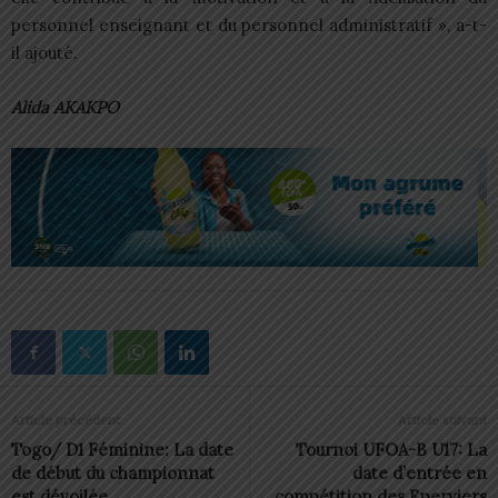
personnel enseignant et du personnel administratif », a-t-
il ajouté.
Alida AKAKPO
Article précédent
Article suivant
Togo/ D1 Féminine: La date
Tournoi UFOA-B U17: La
de début du championnat
date d’entrée en
est dévoilée
compétition des Eperviers