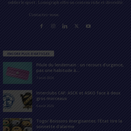
oublier le sport ; Lomegraph offre un contenu riche et diversifié.
Contactez-nous:
contact@lomegraph.tg
ENCORE PLUS D'ARTICLES
Pilule du lendemain : un recours d’urgence,
pas une habitude à...
7 août 2026
Interclubs CAF: ASCK et ASKO face à deux
gros morceaux
6 août 2026
Togo/ Boissons énergisantes: l’État tire la
sonnette d’alarme