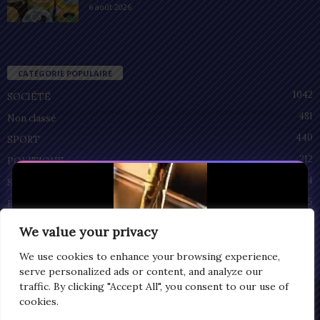
6 août 2026
CATÉGORIE POPULAIRE
1042
SOCIÉTÉ
481
Non classé
440
SPORT
212
POLITIQUE
94
SANTÉ
55
ECONOMIE
51
CULTURE
We value your privacy
We use cookies to enhance your browsing experience,
serve personalized ads or content, and analyze our
traffic. By clicking "Accept All", you consent to our use of
Privacy
cookies.
© Copyright 2025 | LOMEGRAPH