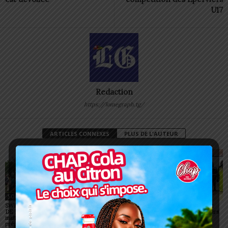
U17
Redaction
https://lomegraph.tg/
ARTICLES CONNEXES
PLUS DE L'AUTEUR
SOCIÉTÉ
SOCIÉTÉ
SOCIÉTÉ
SWEDD+ Togo / ECOLE
Glory Night 2026: Sonnie
Vogan : AGRI-ESPOIR
DE LA CHANCE : les
Badu fait chanter des
récompense les meilleurs
maitres-artisans se
milliers de personnes à
talents
préparent à transmettre
Lomé