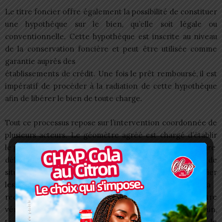
Le titre foncier offre également la possibilité de constituer
une hypothèque sur le bien, qu’elle soit légale ou
conventionnelle. Cette hypothèque est inscrite au niveau
de la conservation foncière et peut être utilisée comme
garantie auprès des
établissements de crédit. Une fois le prêt remboursé, il est
impératif de procéder à la radiation de cette hypothèque
afin de libérer le bien de toute charge.
Tout ce processus repose sur l’intervention coordonnée de
plusieurs acteurs. Le géomètre agréé est chargé d’établir
le plan et de réaliser le bornage. La mairie ou la préfecture
délivre les documents administratifs comme le certificat de
situation. Le notaire intervient pour rédiger et authentifier
les actes juridiques. Le GUF, par le biais de l’OTR, assure la
réception, la gestion et le suivi des dossiers. Le cadastre
vérifie les plans et réalise les opérations sur le terrain,
tandis que la conservation foncière établit et archive le