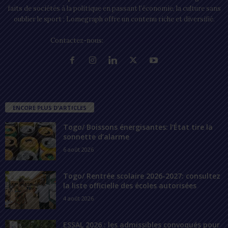
faits de sociétés à la politique en passant l’économie, la culture sans
oublier le sport ; Lomegraph offre un contenu riche et diversifié.
Contactez-nous:
contact@lomegraph.tg
ENCORE PLUS D'ARTICLES
Togo/ Boissons énergisantes: l’État tire la
sonnette d’alarme
6 août 2026
Togo/ Rentrée scolaire 2026-2027: consultez
la liste officielle des écoles autorisées
4 août 2026
ESSAL 2026 : les admissibles convoqués pour