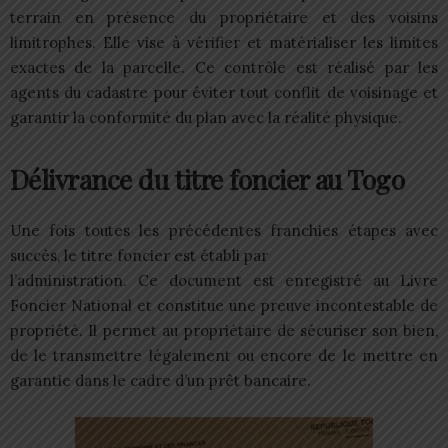
terrain en présence du propriétaire et des voisins
limitrophes. Elle vise à vérifier et matérialiser les limites
exactes de la parcelle. Ce contrôle est réalisé par les
agents du cadastre pour éviter tout conflit de voisinage et
garantir la conformité du plan avec la réalité physique.
Délivrance du titre foncier au Togo
Une fois toutes les précédentes franchies étapes avec
succès, le titre foncier est établi par
l’administration. Ce document est enregistré au Livre
Foncier National et constitue une preuve incontestable de
propriété. Il permet au propriétaire de sécuriser son bien,
de le transmettre légalement ou encore de le mettre en
garantie dans le cadre d’un prêt bancaire.