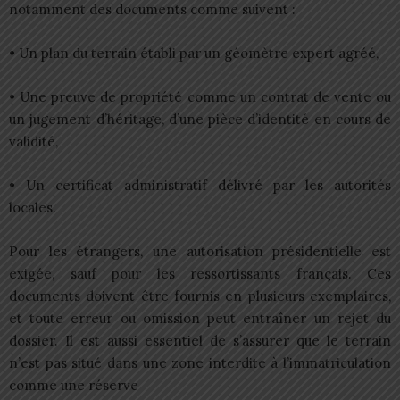
notamment des documents comme suivent :
• Un plan du terrain établi par un géomètre expert agréé,
• Une preuve de propriété comme un contrat de vente ou
un jugement d’héritage, d’une pièce d’identité en cours de
validité,
• Un certificat administratif délivré par les autorités
locales.
Pour les étrangers, une autorisation présidentielle est
exigée, sauf pour les ressortissants français. Ces
documents doivent être fournis en plusieurs exemplaires,
et toute erreur ou omission peut entraîner un rejet du
dossier. Il est aussi essentiel de s’assurer que le terrain
n’est pas situé dans une zone interdite à l’immatriculation
comme une réserve