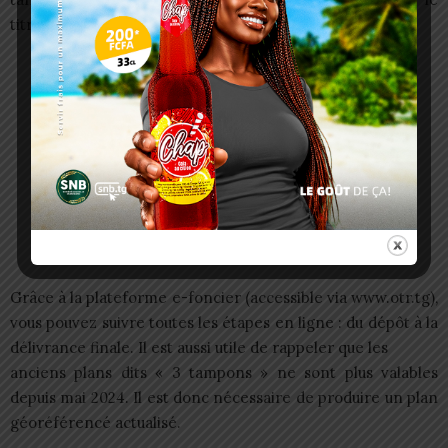
titre foncier final.
Grâce à la plateforme e-foncier (accessible via www.otr.tg),
vous pouvez suivre toutes les étapes en ligne : du dépôt à la
délivrance finale. Il est aussi utile de rappeler que les
anciens plans dits « 3 tampons » ne sont plus valables
depuis mai 2024. Il est donc nécessaire de produire un plan
géoréférencé actualisé.