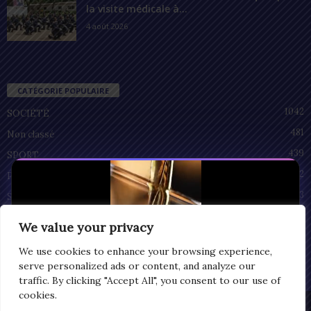
la visite médicale à...
4 août 2026
CATÉGORIE POPULAIRE
1042
SOCIÉTÉ
481
Non classé
439
SPORT
212
POLITIQUE
93
SANTÉ
55
ECONOMIE
We value your privacy
51
CULTURE
We use cookies to enhance your browsing experience,
serve personalized ads or content, and analyze our
traffic. By clicking "Accept All", you consent to our use of
cookies.
Privacy