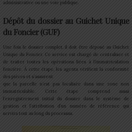
administrative ou une voie publique.
Dépôt du dossier au Guichet Unique
du Foncier (GUF)
Une fois le dossier complet, il doit être déposé au Guichet
Unique du Foncier. Ce service est chargé de centraliser et
de traiter toutes les opérations liées à l’immatriculation
foncière. À cette étape, les agents vérifient la conformité
des pièces et s’assurent
que la parcelle n’est pas localisée dans une zone non
immatriculable. Cette étape comprend aussi
l’enregistrement initial du dossier dans le système de
gestion et l’attribution d’un numéro de référence qui
servira tout au long du processus.