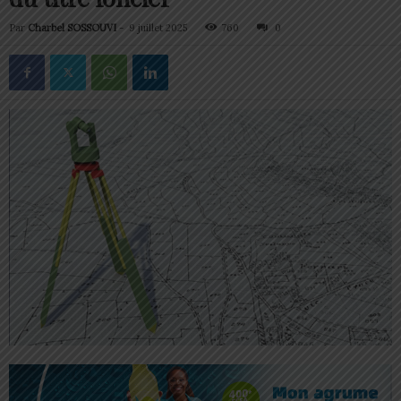
Par
Charbel SOSSOUVI
-
9 juillet 2025
760
0