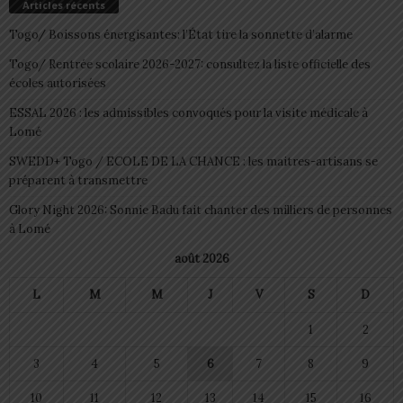
Articles récents
Togo/ Boissons énergisantes: l’État tire la sonnette d’alarme
Togo/ Rentrée scolaire 2026-2027: consultez la liste officielle des
écoles autorisées
ESSAL 2026 : les admissibles convoqués pour la visite médicale à
Lomé
SWEDD+ Togo / ECOLE DE LA CHANCE : les maitres-artisans se
préparent à transmettre
Glory Night 2026: Sonnie Badu fait chanter des milliers de personnes
à Lomé
août 2026
L
M
M
J
V
S
D
1
2
3
4
5
6
7
8
9
10
11
12
13
14
15
16