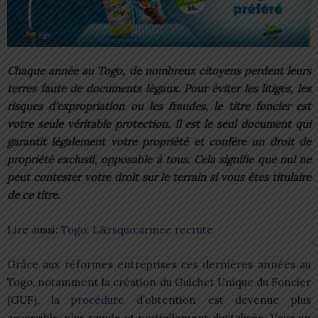
Chaque année au Togo, de nombreux citoyens perdent leurs
terres faute de documents légaux. Pour éviter les litiges, les
risques d’expropriation ou les fraudes, le titre foncier est
votre seule véritable protection. Il est le seul document qui
garantit légalement votre propriété et confère un droit de
propriété exclusif, opposable à tous. Cela signifie que nul ne
peut contester votre droit sur le terrain si vous êtes titulaire
de ce titre.
Lire aussi:
Togo: L&rsquo;armée recrute
Grâce aux réformes entreprises ces dernières années au
Togo, notamment la création du Guichet Unique du Foncier
(GUF), la
procédure
d’obtention est devenue plus
accessible, plus rapide et partiellement digitalisée. Voici un