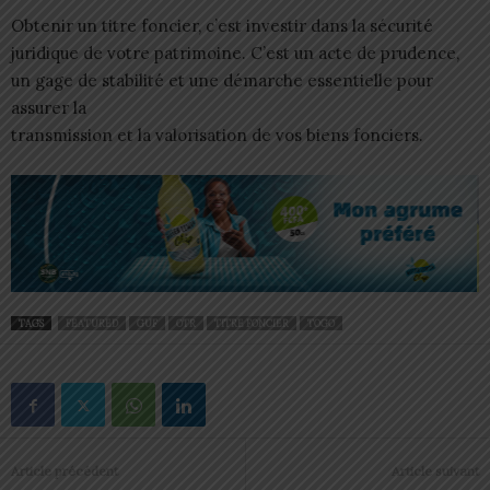
Obtenir un titre foncier, c’est investir dans la sécurité
juridique de votre patrimoine. C’est un acte de prudence,
un gage de stabilité et une démarche essentielle pour
assurer la
transmission et la valorisation de vos biens fonciers.
TAGS
FEATURED
GUF
OTR
TITRE FONCIER
TOGO
Article précédent
Article suivant