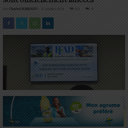
Par
Charbel SOSSOUVI
-
17 octobre 2024
322
0