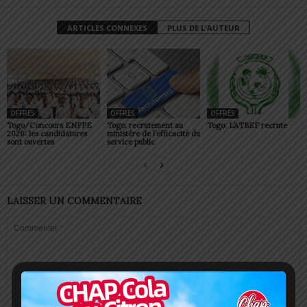
ARTICLES CONNEXES
PLUS DE L'AUTEUR
OFFRES
OFFRES
OFFRES
Togo/Concours ENFPE
Togo: recrutement au
Togo: L’ATBEF recrute
2026: les candidatures
ministère de l’efficacité du
sont ouvertes
service public
LAISSER UN COMMENTAIRE