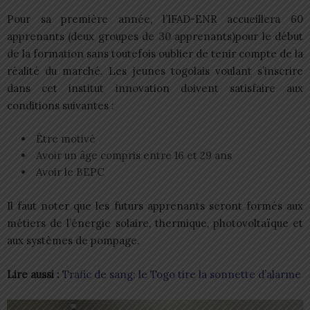
Pour sa première année, l’IFAD-ENR accueillera 60
apprenants (deux groupes de 30 apprenants)pour le début
de la formation sans toutefois oublier de tenir compte de la
réalité du marché. Les jeunes togolais voulant s’inscrire
dans cet institut innovation doivent satisfaire aux
conditions suivantes :
Être motivé
Avoir un âge compris entre 16 et 29 ans
Avoir le BEPC
Il faut noter que les futurs apprenants seront formés aux
métiers de l’énergie solaire, thermique, photovoltaïque et
aux systèmes de pompage.
Lire aussi :
Trafic de sang: le Togo tire la sonnette d’alarme