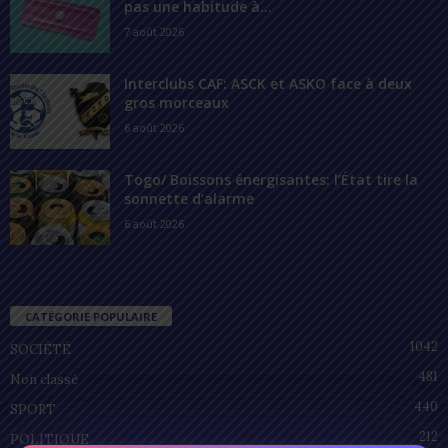
pas une habitude à...
7 août 2026
Interclubs CAF: ASCK et ASKO face à deux
gros morceaux
6 août 2026
Togo/ Boissons énergisantes: l’État tire la
sonnette d’alarme
6 août 2026
CATÉGORIE POPULAIRE
1042
SOCIÉTÉ
481
Non classé
440
SPORT
212
POLITIQUE