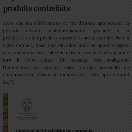
produits contrefaits
Alors que les célébrations de fin d’année approchent, la
période devient malheureusement propice à la
prolifération des produits contrefaits sur le marché. Face à
cette menace, Rose Kayi Mivedor lance un appel pressant
aux consommateurs. Elle les invite à redoubler de vigilance
lors de leurs achats. Un message fort, soulignant
l’importance de signaler toute pratique anormale de
commerce en utilisant le numéro vert 8585, opérationnel
24/7.