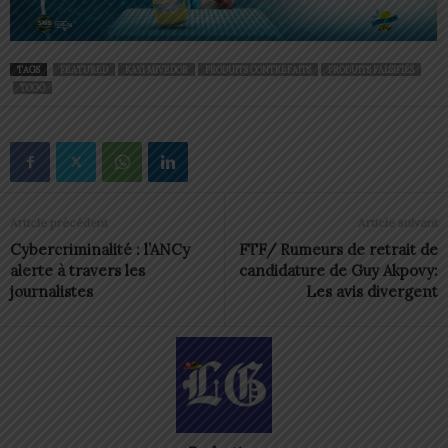
TAGS
FEATURED
KAYI MIVEDOR
PRODUITS CONTREFAITS
PRODUITS FALSIFIÉS
TOGO
Article précédent
Article suivant
Cybercriminalité : l’ANCy
FTF/ Rumeurs de retrait de
alerte à travers les
candidature de Guy Akpovy:
journalistes
Les avis divergent