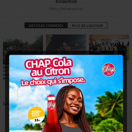
Redaction
https://lomegraph.tg/
ARTICLES CONNEXES
PLUS DE L'AUTEUR
SOCIÉTÉ
SOCIÉTÉ
SOCIÉTÉ
SWEDD+ Togo / ECOLE
Glory Night 2026: Sonnie
Vogan : AGRI-ESPOIR
DE LA CHANCE : les
Badu fait chanter des
récompense les meilleurs
maitres-artisans se
milliers de personnes à
talents
préparent à transmettre
Lomé
LAISSER UN COMMENTAIRE