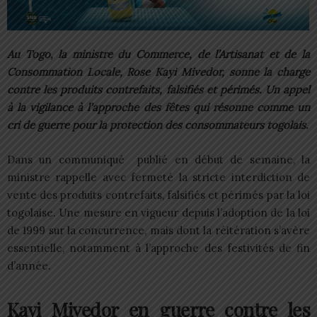
Au Togo, la ministre du Commerce, de l’Artisanat et de la
Consommation Locale, Rose Kayi Mivedor, sonne la charge
contre les produits contrefaits, falsifiés et périmés. Un appel
à la vigilance à l’approche des fêtes qui résonne comme un
cri de guerre pour la protection des consommateurs togolais.
Dans un communiqué publié en début de semaine, la
ministre rappelle avec fermeté la stricte interdiction de
vente des produits contrefaits, falsifiés et périmés par la loi
togolaise. Une mesure en vigueur depuis l’adoption de la loi
de 1999 sur la concurrence, mais dont la réitération s’avère
essentielle, notamment à l’approche des festivités de fin
d’année.
Kayi Mivedor en guerre contre les