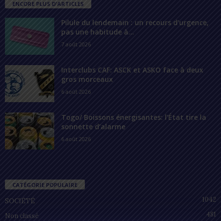
ENCORE PLUS D'ARTICLES
Pilule du lendemain : un recours d’urgence,
pas une habitude à...
7 août 2026
Interclubs CAF: ASCK et ASKO face à deux
gros morceaux
6 août 2026
Togo/ Boissons énergisantes: l’État tire la
sonnette d’alarme
6 août 2026
CATÉGORIE POPULAIRE
1042
SOCIÉTÉ
481
Non classé