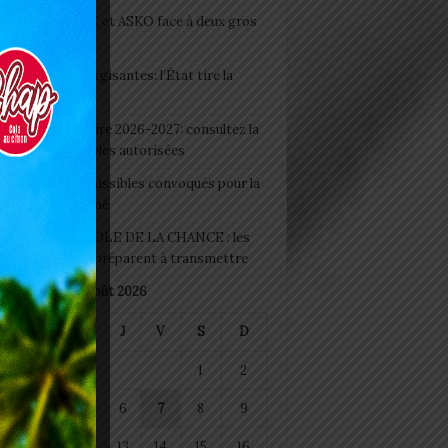
clubs CAF: ASCK et ASKO face à deux gros
eaux
 Boissons énergisantes: l’État tire la
tte d’alarme
 Rentrée scolaire 2026-2027: consultez la
 officielle des écoles autorisées
 2026 : les admissibles convoqués pour la
e médicale à Lomé
D+ Togo / ECOLE DE LA CHANCE : les
es-artisans se préparent à transmettre
août 2026
M
M
J
V
S
D
1
2
4
5
6
7
8
9
11
12
13
14
15
16