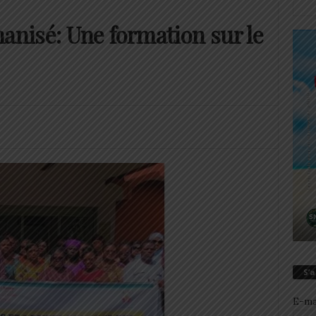
nisé: Une formation sur le
S’
E-ma