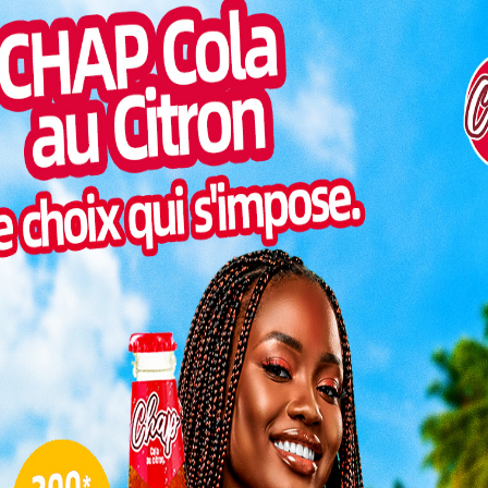
Inter
morc
Togo/
sonne
Togo/
liste
ESSAL
visit
SWED
maitr
L
aternelle aide pour le développement (AFAD) en
santé maternelle et de l’enfant, cette formation se
uchement humanisé respectueux et inclusif (AHR-i).
3
s compétences des professionnels de la santé pour
10