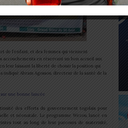
 et de l’enfant, et des femmes qui viennent
les accouchements en réservant un bon accueil aux
n leur laissant la liberté de choisir la position qui
, a indiqué Abram Agossou, directeur de la santé de la
 sur une bonne lancée
ontinuité des efforts du gouvernement togolais pour
rnelle et néonatale. Le programme Wezou, lancé en
ntes tout au long de leur parcours de maternité,