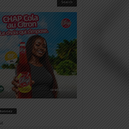
abonnez
il