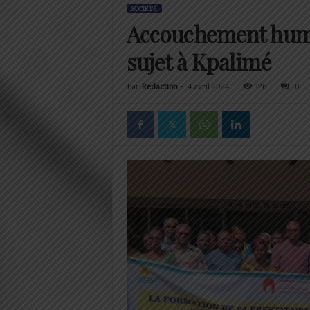
SOCIÉTÉ
Accouchement huma
sujet à Kpalimé
Par
Redaction
-
4 avril 2024
126
0