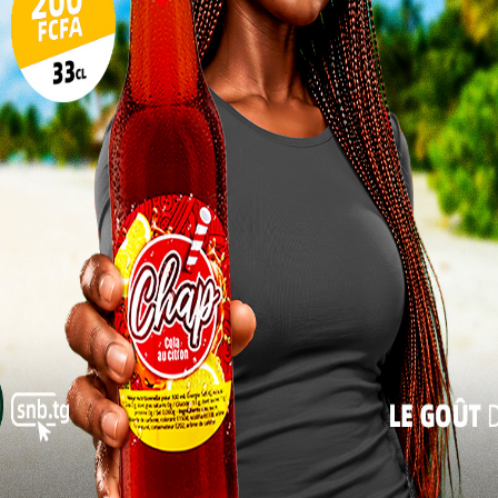
 de qualité.
17
e mortalité néonatale par
24
isé
31
« Juil
 le principe fondamental du respect de la dignité
s. En permettant aux parturientes de choisir la
ors du travail, en les écoutant et en leur offrant un
ise à transformer l’expérience de l’accouchement
é.