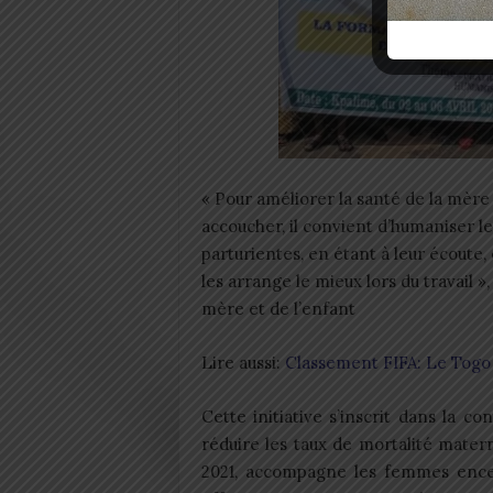
« Pour améliorer la santé de la mère
accoucher, il convient d’humaniser 
parturientes, en étant à leur écoute, e
les arrange le mieux lors du travail »
mère et de l’enfant
Lire aussi:
Classement FIFA: Le Togo
Cette initiative s’inscrit dans la c
réduire les taux de mortalité mate
2021, accompagne les femmes encei