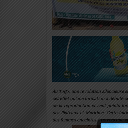
Au Togo, une révolution silencieuse 
cet effet qu’une formation a débuté ce
de la reproduction et sept points foc
des Plateaux et Maritime. Cette init
des femmes enceintes à travers une ap