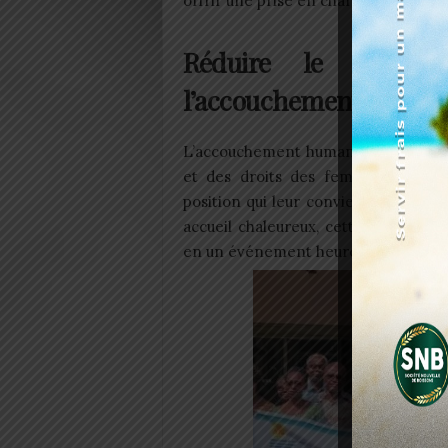
offrir une prise en charge maternelle
Réduire le taux d
l’accouchement human
L’accouchement humanisé repose sur
et des droits des femmes enceinte
position qui leur convient le mieux l
accueil chaleureux, cette
approche
v
en un événement heureux et sécuris