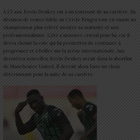
À 23 ans, Kevin Denkey est à un tournant de sa carrière. Sa
décision de rester fidèle au Cercle Bruges tout en visant un
championnat plus relevé montre sa maturité et son
professionnalisme. L’été s’annonce crucial pour lui, car il
devra choisir la voie qui lui permettra de continuer à
progresser et à briller sur la scène internationale. Aux
dernières nouvelles, Kevin Denkey serait dans la shortlist
de Manchester United. Il devrait alors faire un choix
déterminant pour la suite de sa carrière.