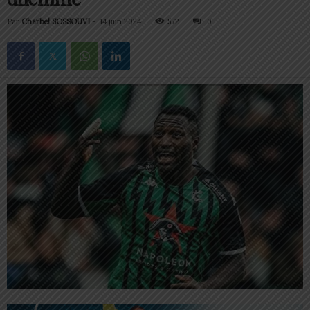
Par
Charbel SOSSOUVI
-
14 juin 2024
572
0