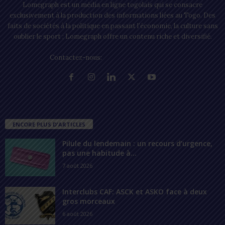
Lomegraph est un média en ligne togolais qui se consacre
exclusivement à la production des informations liées au Togo. Des
faits de sociétés à la politique en passant l’économie, la culture sans
oublier le sport ; Lomegraph offre un contenu riche et diversifié.
Contactez-nous:
contact@lomegraph.tg
ENCORE PLUS D'ARTICLES
Pilule du lendemain : un recours d’urgence,
pas une habitude à...
7 août 2026
Interclubs CAF: ASCK et ASKO face à deux
gros morceaux
6 août 2026