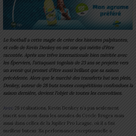
Le football a cette magie de créer des histoires palpitantes,
et celle de Kevin Denkey en est une qui mérite d’être
racontée. Après une trêve internationale bien méritée avec
les Éperviers, l’attaquant togolais de 23 ans se projette vers
un avenir qui promet d’être aussi brillant que sa saison
précédente. Alors que le marché des transferts bat son plein,
Denkey, auteur de 28 buts toutes compétitions confondues la
saison dernière, devient l’objet de toutes les convoitises.
Avec
28 réalisations, Kevin Denkey n’a pas seulement
inscrit son nom dans les annales du Cercle Bruges mais
aussi dans celles de la Jupiler Pro League, où il a fini
meilleur buteur. Sa performance exceptionnelle a