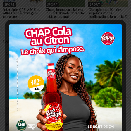
SPORT
SPORT
SPORT
Interclubs CAF: ASCK et
Championnats scolaires :
Championnat D2 : des
ASKO face à deux gros
le LETP Sokodé décroche
surprises et des
morceaux
le titre national
confirmations lors de la J2
LAISSER UN COMMENTAIRE