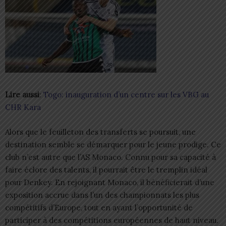
Lire aussi
:
Togo: inauguration d’un centre sur les VBG au
CHR Kara
Alors que le feuilleton des transferts se poursuit, une
destination semble se démarquer pour le jeune prodige. Ce
club n’est autre que l’AS Monaco. Connu pour sa capacité à
faire éclore des talents, il pourrait être le tremplin idéal
pour Denkey. En rejoignant Monaco, il bénéficierait d’une
exposition accrue dans l’un des championnats les plus
compétitifs d’Europe, tout en ayant l’opportunité de
participer à des compétitions européennes de haut niveau.