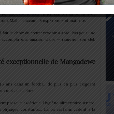
rs ressemble à une véritable traversée du football
o FC aux
expériences
enrichissantes au Bénin avec
nnin, Maiba a accumulé expérience et maturité.
l fait le choix du cœur : revenir à Anié. Pas pour une
ur accomplir une mission claire — ramener son club
vité exceptionnelle de Mangadewe
 ans dans un football de plus en plus exigeant
n mot : discipline.
r presque ascétique. Hygiène alimentaire stricte,
n physique constante… Là où certains cèdent à la