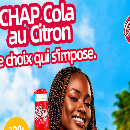
b vers la deuxième division. Une performance rare,
Togo/
rt pour toucher à l’éternité.
liste
ESSAL
Lire aussi:
PORTRAIT: Api Togo, le “feu tricolore
visit
humain” qui défie le chaos d’Aflao Gakli
SWED
maitr
Engagé dans les play-offs de la troisième
division togolaise, le club d’Abou Ossé d’Anié a
Glory
validé sa montée en D2 à l’issue de la demi-
milli
finale retour disputée le samedi 2 mai 2026. Au
Vogan
cœur de cette qualification historique,
talen
Mangadewe Maiba, milieu de terrain et
capitaine emblématique, a livré une prestation
décisive, alliant expérience, maîtrise technique
L
et leadership.
 pour tout un peuple
3
10