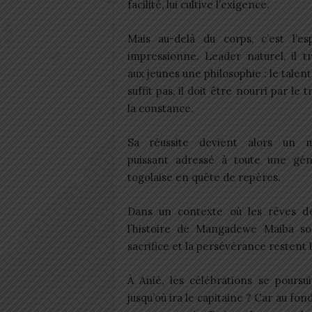
facilité, lui cultive l’exigence.
Mais au-delà du corps, c’est l’esp
impressionne. Leader naturel, il t
aux jeunes une philosophie : le talent
suffit pas, il doit être nourri par le t
la constance.
Sa réussite devient alors un 
puissant adressé à toute une gén
togolaise en quête de repères.
Dans un contexte où les rêves de
l’histoire de Mangadewe Maiba so
sacrifice et la persévérance restent l
À Anié, les célébrations se poursu
jusqu’où ira le capitaine ? Car au f