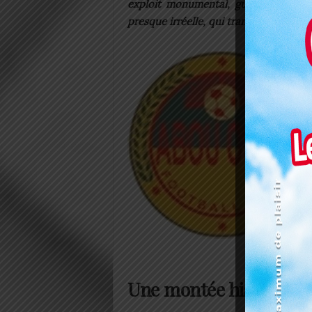
exploit monumental, guidant son clu
presque irréelle, qui transcende le spo
Une montée historique