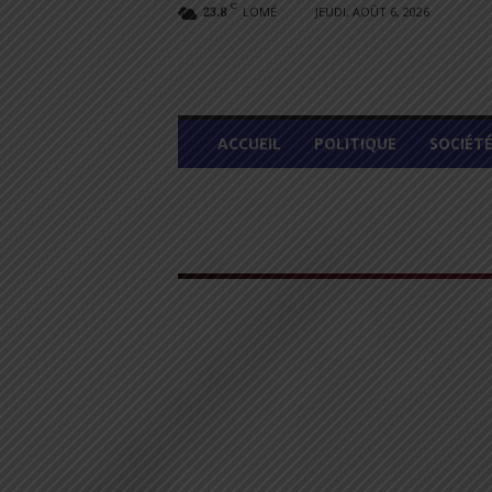
C
LOMÉ
JEUDI, AOÛT 6, 2026
23.8
L
ACCUEIL
POLITIQUE
SOCIÉT
O
M
E
G
R
A
P
H