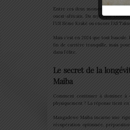
Entre ces deux moments, son parcou
ouest-africain. Du mythique Gomid
l’US Sème Kraké ou encore l’AS Taku
Mais c’est en 2024 que tout bascule. I
fin de carrière tranquille, mais po
dans l’élite.
Le secret de la longé
Maiba
Comment continuer à dominer à 46
physiquement ? La réponse tient en u
Mangadewe Maiba incarne une rigueu
récupération optimisée, préparatio