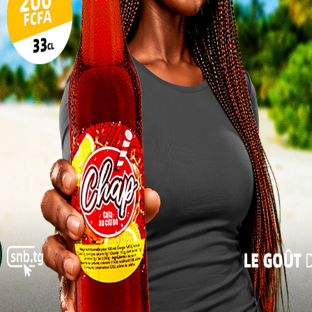
 dans les annales du football togolais. Dans une
17
a validé son ticket pour la D2 à l’issue des play-offs
st la manière qui fascine.
24
31
 accroché au bras, Mangadewe Maiba a livré une
u, précision chirurgicale, leadership naturel… Le «
« Juil
 une sérénité déconcertante, comme si le temps
 n’est pas seulement un succès sportif. Elle est le
 portée par un homme devenu bien plus qu’un joueur :
ne hors normes
 le football commence en 2003. À 23 ans, il enfile
u Ossé. Deux décennies plus tard, il en est l’âme.