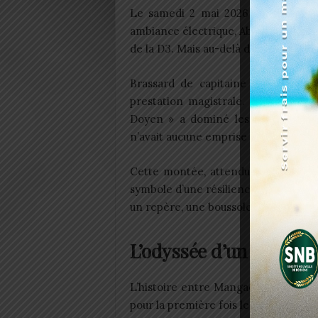
Le samedi 2 mai 2026 restera gravé
ambiance électrique, Abou Ossé d’Anié 
de la D3. Mais au-delà du résultat, c’e
Brassard de capitaine solidement
prestation magistrale. Vision du je
Doyen » a dominé les débats avec
n’avait aucune emprise sur lui.
Cette montée, attendue depuis 2018,
symbole d’une résilience collective,
un repère, une boussole.
L’odyssée d’un capitai
L’histoire entre Mangadewe Maiba et
pour la première fois le maillot d’Abo