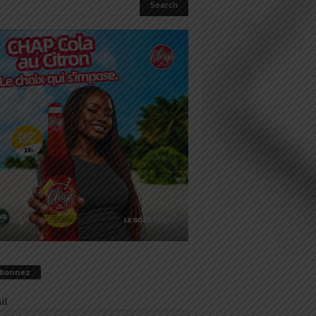
abonnez
il