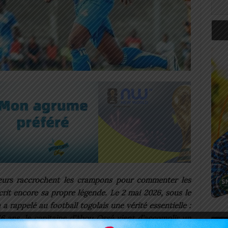
lleurs raccrochent les crampons pour commenter les
crit encore sa propre légende. Le 2 mai 2026, sous le
 rappelé au football togolais une vérité essentielle :
 À 46 ans, le capitaine d’Abou Ossé vient d’accomplir un
Art