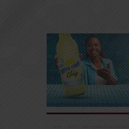
Accueil
SPORT
Foot: un joueur de 46 ans envoie 