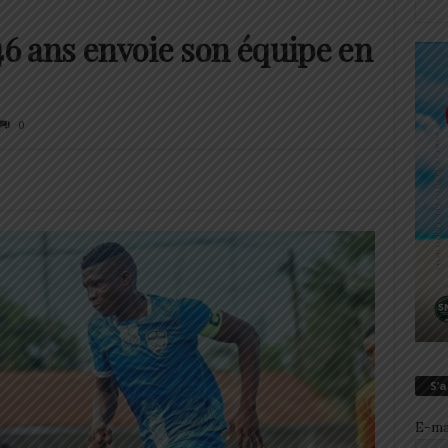
46 ans envoie son équipe en
0
S’
E-ma