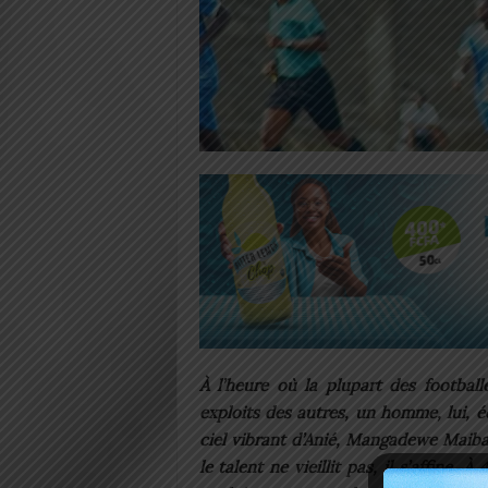
À l’heure où la plupart des footba
exploits des autres, un homme, lui, é
ciel vibrant d’Anié, Mangadewe Maiba a
le talent ne vieillit pas, il s’affine.