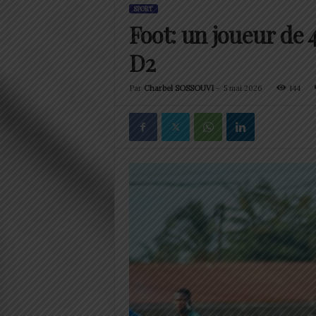
SPORT
Foot: un joueur de 
D2
Par
Charbel SOSSOUVI
-
5 mai 2026
144