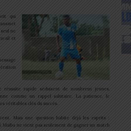
rit qui
ransmet
 seul ne
ravail et
message
ération
 réussite rapide séduisent de nombreux jeunes,
nne comme un rappel salutaire. La patience, le
es véritables clés du succès.
ivent. Mais une question habite déjà les esprits :
ond, Maiba ne vient pas seulement de gagner un match