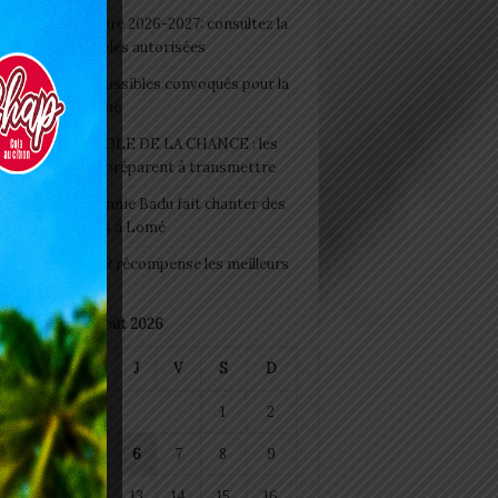
 Rentrée scolaire 2026-2027: consultez la
 officielle des écoles autorisées
 2026 : les admissibles convoqués pour la
e médicale à Lomé
D+ Togo / ECOLE DE LA CHANCE : les
es-artisans se préparent à transmettre
 Night 2026: Sonnie Badu fait chanter des
ers de personnes à Lomé
 : AGRI-ESPOIR récompense les meilleurs
ts
août 2026
M
M
J
V
S
D
1
2
4
5
6
7
8
9
11
12
13
14
15
16