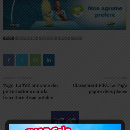
TAGS
EPERVIERS U17
FEATURED
STAGE
TOGO
Article précédent
Article suivant
Togo: La TdE annonce des
Classement FIFA: Le Togo
perturbations dans la
gagne deux places
fourniture d’eau potable