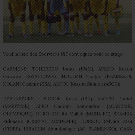
Voici la liste des Eperviers U17 convoqués pour ce stage:
GARDIENS: TCHEREKO Jonas (JFAM), APEDO Kokou
Giovanni (SWALLOWS), IHOUGAN Yaogan (KEAMEKO),
KOLANI Casimir (ESA), ABDOU Kassim Samiou (ASCK);
DEFENSEURS : FIOBOR Kossi (JSK), ABOTSI Daniel
(MARITIME), AFFO Gadomi Samoudine (ACADEMIE
OLYMPIQUE), OURO-KOURA Malick (MAZIA FC), SDAMBA
Ridouane (CRISTAL ACADEMIE), DOSSOU Sylvain Atsu
(VIDES), IBRAHIlM Aboudoulaye (AC FLAMENGO), GABA