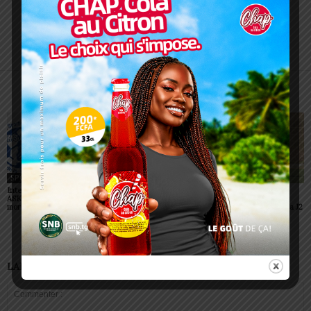
Redaction
https://lomegraph.tg/
ARTICLES CONNEXES
PLUS DE L'AUTEUR
SPORT
SPORT
SPORT
Interclubs CAF: ASCK et
Championnats scolaires :
Championnat D2 : des
ASKO face à deux gros
le LETP Sokodé décroche
surprises et des
morceaux
le titre national
confirmations lors de la J2
LAISSER UN COMMENTAIRE