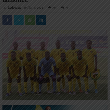
Par
Redaction
-
16 février 2024
164
0