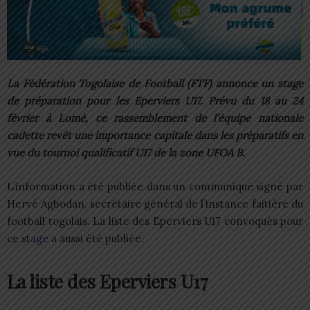
La Fédération Togolaise de Football (FTF) annonce un stage
de préparation pour les Eperviers U17. Prévu du 18 au 24
février à Lomé, ce rassemblement de l’équipe nationale
cadette revêt une importance capitale dans les préparatifs en
vue du tournoi qualificatif U17 de la zone UFOA B.
L’information a été publiée dans un communiqué signé par
Hervé Agbodan, secrétaire général de l’instance faitière du
football togolais. La liste des Eperviers U17 convoqués pour
ce
stage
a aussi été publiée.
La liste des Eperviers U17