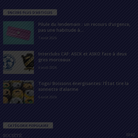
ENCORE PLUS D'ARTICLES
Pilule du lendemain : un recours d’urgence,
pas une habitude à...
7 août 2026
Interclubs CAF: ASCK et ASKO face à deux
gros morceaux
6 août 2026
Togo/ Boissons énergisantes: l’État tire la
sonnette d’alarme
6 août 2026
CATÉGORIE POPULAIRE
1042
SOCIÉTÉ