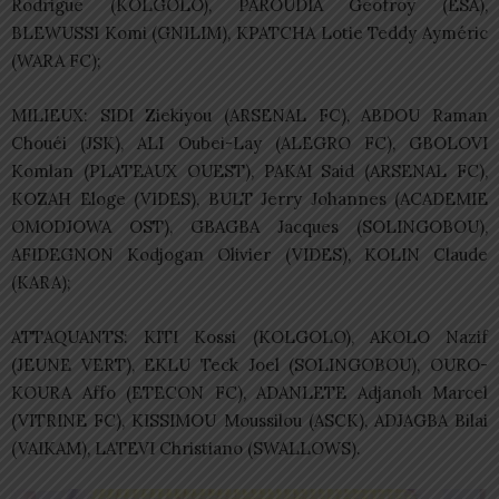
Rodrigue (KOLGOLO), PAROUDIA Geofroy (ESA),
BLEWUSSI Komi (GNILIM), KPATCHA Lotie Teddy Ayméric
(WARA FC);
MILIEUX: SIDI Ziekiyou (ARSENAL FC), ABDOU Raman
Chouéi (JSK), ALI Oubei-Lay (ALEGRO FC), GBOLOVI
Komlan (PLATEAUX OUEST), PAKAI Said (ARSENAL FC),
KOZAH Eloge (VIDES), BULT Jerry Johannes (ACADEMIE
OMODJOWA OST), GBAGBA Jacques (SOLINGOBOU),
AFIDEGNON Kodjogan Olivier (VIDES), KOLIN Claude
(KARA);
ATTAQUANTS: KITI Kossi (KOLGOLO), AKOLO Nazif
(JEUNE VERT), EKLU Teck Joel (SOLINGOBOU), OURO-
KOURA Affo (ETECON FC), ADANLETE Adjanoh Marcel
(VITRINE FC), KISSIMOU Moussilou (ASCK), ADJAGBA Bilai
(VAIKAM), LATEVI Christiano (SWALLOWS).