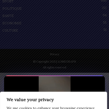
440
SPORT
212
POLITIQUE
94
SANTÉ
55
ECONOMIE
51
CULTURE
Privacy
© Copyright 2025 | LOMEGRAPH
All rights reserved
We value your privacy
We use cookies to enhance your browsing experience,