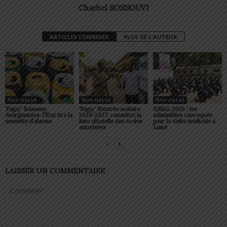
Charbel SOSSOUVI
ARTICLES CONNEXES
PLUS DE L'AUTEUR
Non classé
Non classé
Non classé
Togo/ Boissons
Togo/ Rentrée scolaire
ESSAL 2026 : les
énergisantes: l’État tire la
2026-2027: consultez la
admissibles convoqués
sonnette d’alarme
liste officielle des écoles
pour la visite médicale à
autorisées
Lomé
LAISSER UN COMMENTAIRE