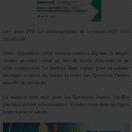
Lire aussi:
FTF: Le chronogramme de la saison 2025-2026
est dévoilé
Cette opposition entre nations voisines dépasse la simple
rivalité sportive : c’est un duel de fierté, d’identité et de
rêve continental. Le Burkina Faso, réputé pour sa solidité
physique, tentera de barrer la route aux Eperviers Dames
assoiffé de revanche.
La mission sera rude pour les Eperviers Dames. Quelles
joueuses seront sélectionnées. Rendez-vous dans quelques
heures pour le savoir.