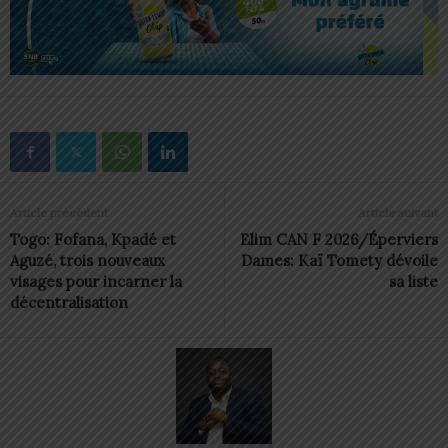
Article précédent
Article suivant
Togo: Fofana, Kpadé et
Elim CAN F 2026/Éperviers
Aguzé, trois nouveaux
Dames: Kaï Tomety dévoile
visages pour incarner la
sa liste
décentralisation