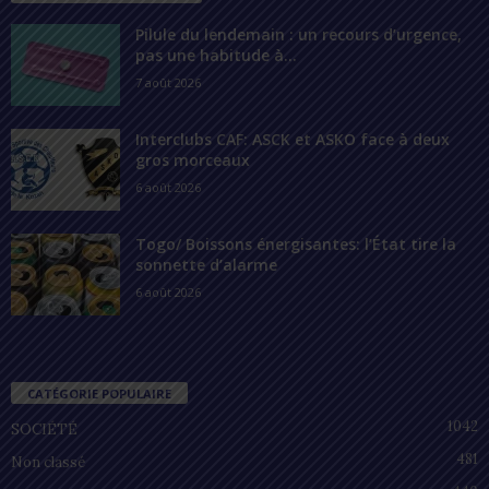
Pilule du lendemain : un recours d’urgence,
pas une habitude à...
7 août 2026
Interclubs CAF: ASCK et ASKO face à deux
gros morceaux
6 août 2026
Togo/ Boissons énergisantes: l’État tire la
sonnette d’alarme
6 août 2026
CATÉGORIE POPULAIRE
1042
SOCIÉTÉ
481
Non classé