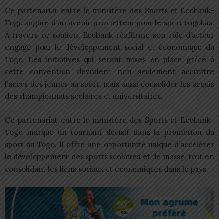
Ce partenariat entre le ministère des Sports et Ecobank-
Togo augure d’un avenir prometteur pour le sport togolais.
À travers ce soutien, Ecobank réaffirme son rôle d’acteur
engagé pour le développement social et économique du
Togo. Les initiatives qui seront mises en place grâce à
cette convention devraient non seulement accroître
l’accès des jeunes au sport, mais aussi consolider les acquis
des championnats scolaires et universitaires.
Ce partenariat entre le ministère des Sports et Ecobank-
Togo marque un tournant décisif dans la promotion du
sport au Togo. Il offre une opportunité unique d’accélérer
le développement des sports scolaires et de masse, tout en
consolidant les liens sociaux et économiques dans le pays.