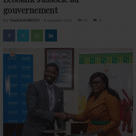
gouvernement
Par
Charbel SOSSOUVI
-
11 septembre 2024
64
0