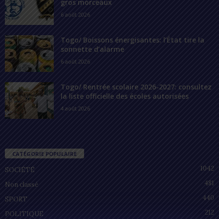
gros morceaux
6 août 2026
Togo/ Boissons énergisantes: l’État tire la
sonnette d’alarme
6 août 2026
Togo/ Rentrée scolaire 2026-2027: consultez
la liste officielle des écoles autorisées
4 août 2026
CATÉGORIE POPULAIRE
1042
SOCIÉTÉ
481
Non classé
440
SPORT
212
POLITIQUE