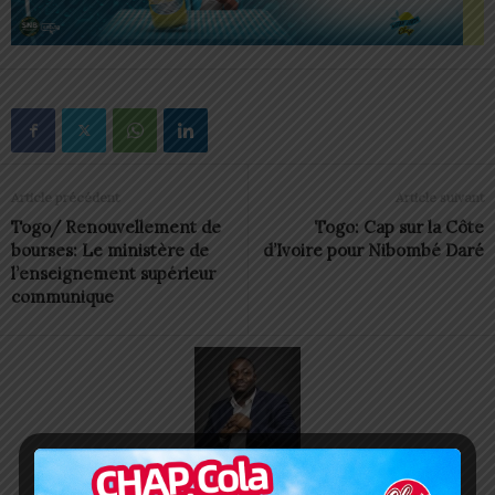
Article précédent
Article suivant
Togo/ Renouvellement de
Togo: Cap sur la Côte
bourses: Le ministère de
d’Ivoire pour Nibombé Daré
l’enseignement supérieur
communique
Charbel SOSSOUVI