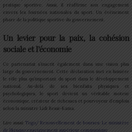
pratique sportive. Aussi, il réaffirme son engagement
envers les Journées nationales du sport. Un événement
phare de la politique sportive du gouvernement.
Un levier pour la paix, la cohésion
sociale et l’économie
Ce partenariat s’inscrit également dans une vision plus
large du gouvernement. Cette déclaration met en lumière
le rôle plus qu’important du sport dans le développement
national. Au-delà de ses bienfaits physiques et
psychologiques, le sport devient un véritable moteur
économique, créateur de richesses et pourvoyeur d’emplois
selon la ministre Lidi Bessi-Kama.
Lire aussi:
Togo/ Renouvellement de bourses: Le ministère
de l&rsquo;enseignement supérieur communique