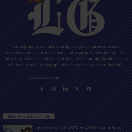
Lomegraph est un média en ligne togolais qui se consacre
exclusivement à la production des informations liées au Togo. Des
faits de sociétés à la politique en passant l’économie, la culture sans
oublier le sport ; Lomegraph offre un contenu riche et diversifié.
Contactez-nous:
contact@lomegraph.tg
ENCORE PLUS D'ARTICLES
Interclubs CAF: ASCK et ASKO face à deux