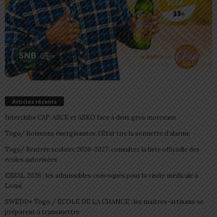
Articles récents
Interclubs CAF: ASCK et ASKO face à deux gros morceaux
Togo/ Boissons énergisantes: l’État tire la sonnette d’alarme
Togo/ Rentrée scolaire 2026-2027: consultez la liste officielle des
écoles autorisées
ESSAL 2026 : les admissibles convoqués pour la visite médicale à
Lomé
SWEDD+ Togo / ECOLE DE LA CHANCE : les maitres-artisans se
préparent à transmettre