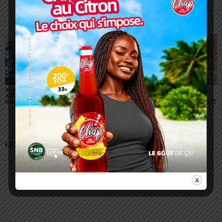
ARTICLES CONNEXES
PLUS DE L'AUTEUR
SPORT
SPORT
SPORT
Interclubs CAF: ASCK et
Championnats scolaires :
Championnat D2 : des
ASKO face à deux gros
le LETP Sokodé décroche
surprises et des
morceaux
le titre national
confirmations lors de la J2
LAISSER UN COMMENTAIRE