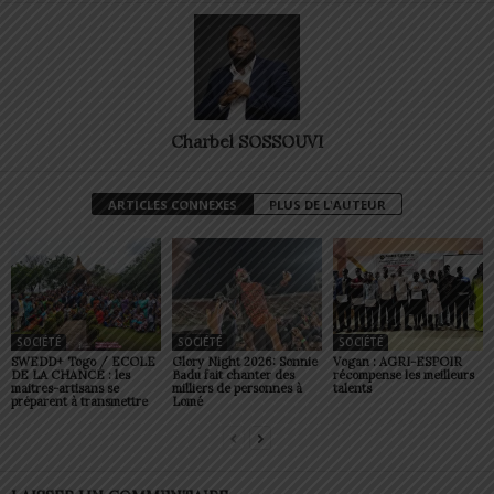
Charbel SOSSOUVI
ARTICLES CONNEXES
PLUS DE L'AUTEUR
SOCIÉTÉ
SOCIÉTÉ
SOCIÉTÉ
SWEDD+ Togo / ECOLE
Glory Night 2026: Sonnie
Vogan : AGRI-ESPOIR
DE LA CHANCE : les
Badu fait chanter des
récompense les meilleurs
maitres-artisans se
milliers de personnes à
talents
préparent à transmettre
Lomé