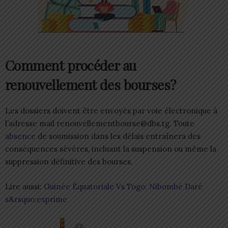
Comment procéder au
renouvellement des bourses?
Les dossiers doivent être envoyés par voie électronique à
l’adresse mail renouvellementbourse@dbs.tg. Toute
absence
de soumission dans les délais entraînera des
conséquences sévères, incluant la suspension ou même la
suppression définitive des bourses.
Lire aussi:
Guinée Équatoriale Vs Togo: Nibombé Daré
s&rsquo;exprime