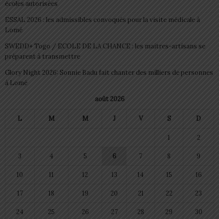
écoles autorisées
ESSAL 2026 : les admissibles convoqués pour la visite médicale à
Lomé
SWEDD+ Togo / ECOLE DE LA CHANCE : les maitres-artisans se
préparent à transmettre
Glory Night 2026: Sonnie Badu fait chanter des milliers de personnes
à Lomé
août 2026
L
M
M
J
V
S
D
1
2
3
4
5
6
7
8
9
10
11
12
13
14
15
16
17
18
19
20
21
22
23
24
25
26
27
28
29
30