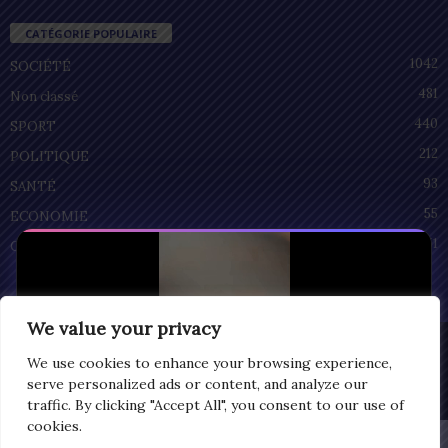
CATÉGORIE POPULAIRE
1042
SOCIÉTÉ
481
Non classé
440
SPORT
212
POLITIQUE
93
SANTÉ
55
ECONOMIE
51
CULTURE
We value your privacy
Privacy
We use cookies to enhance your browsing experience,
© Copyright 2025 | LOMEGRAPH
serve personalized ads or content, and analyze our
All rights reserved
traffic. By clicking "Accept All", you consent to our use of
cookies.