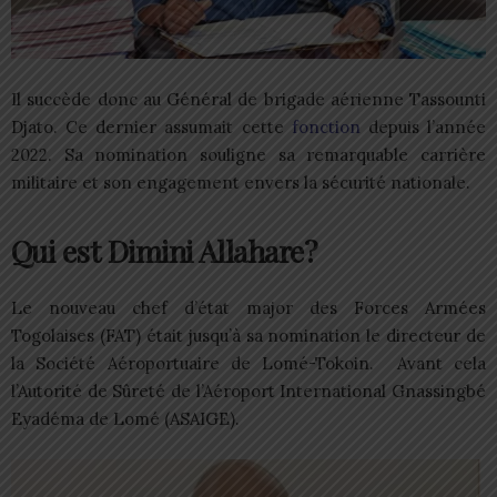
Il succède donc au Général de brigade aérienne Tassounti
Djato. Ce dernier assumait cette
fonction
depuis l’année
2022. Sa nomination souligne sa remarquable carrière
militaire et son engagement envers la sécurité nationale.
Qui est Dimini Allahare?
Le nouveau chef d’état major des Forces Armées
Togolaises (FAT) était jusqu’à sa nomination le directeur de
la Société Aéroportuaire de Lomé-Tokoin. Avant cela
l’Autorité de Sûreté de l’Aéroport International Gnassingbé
Eyadéma de Lomé (ASAIGE).