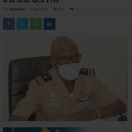
Par
Redaction
-
28 mai 2024
298
0