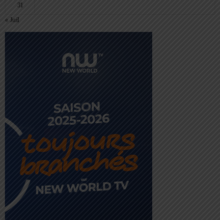
31
« Juil