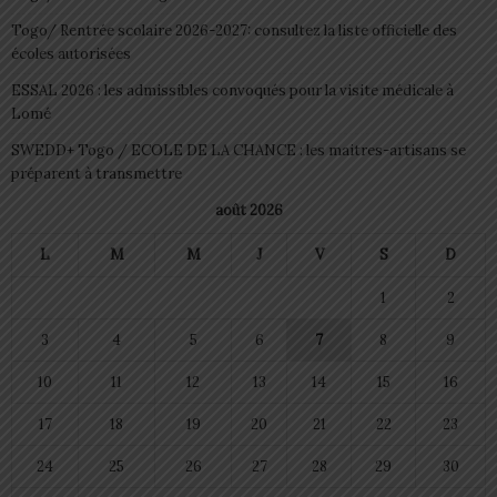
Togo/ Rentrée scolaire 2026-2027: consultez la liste officielle des
écoles autorisées
ESSAL 2026 : les admissibles convoqués pour la visite médicale à
Lomé
SWEDD+ Togo / ECOLE DE LA CHANCE : les maitres-artisans se
préparent à transmettre
août 2026
L
M
M
J
V
S
D
1
2
3
4
5
6
7
8
9
10
11
12
13
14
15
16
17
18
19
20
21
22
23
24
25
26
27
28
29
30