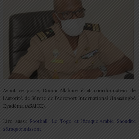
Avant ce poste, Dimini Allahare était coordonnateur de
l’Autorité de Sûreté de l’Aéroport International Gnassingbé
Eyadéma (ASAIGE).
Lire aussi:
Football: Le Togo et l&rsquo;Arabie Saoudite
s&rsquo;unissent