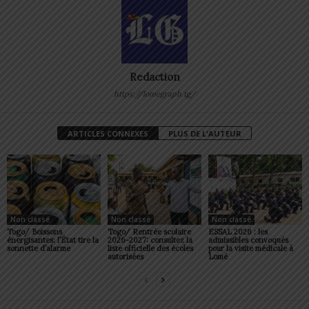
Redaction
https://lomegraph.tg/
ARTICLES CONNEXES
PLUS DE L'AUTEUR
Non classé
Non classé
Non classé
Togo/ Boissons
Togo/ Rentrée scolaire
ESSAL 2026 : les
énergisantes: l’État tire la
2026-2027: consultez la
admissibles convoqués
sonnette d’alarme
liste officielle des écoles
pour la visite médicale à
autorisées
Lomé